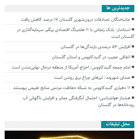
جديدترين ها
جانباختگان تصادفات درون‌شهری گلستان ۱۷ درصد کاهش یافت
استاندار: بابک زنجانی با ۱۱ هلدینگ اقتصادی پیگیر سرمایه‌گذاری در
گلستان است
افزایش ۵۳ درصدی بارندگی‌ها در گلستان
اتفاقی عجیب در‌ گنبدکاووس و استان گلستان
امام جمعه گنبدکاووس: اخراج آمریکا از منطقه درحال نهایی‌شدن است
صدای شهروند: تیرهای چراغ برق روشن است
۱۱ دهیاری گنبدکاووس به شبکه حفاظت مردمی منابع طبیعی پیوستند
هشدار هواشناسی؛ احتمال آبگرفتگی معابر و افزایش ناگهانی آب
رودخانه‌ها در گلستان
محل تبلیغات