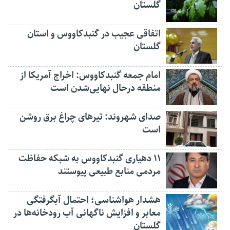
گلستان
اتفاقی عجیب در‌ گنبدکاووس و استان
گلستان
امام جمعه گنبدکاووس: اخراج آمریکا از
منطقه درحال نهایی‌شدن است
صدای شهروند: تیرهای چراغ برق روشن
است
۱۱ دهیاری گنبدکاووس به شبکه حفاظت
مردمی منابع طبیعی پیوستند
هشدار هواشناسی؛ احتمال آبگرفتگی
معابر و افزایش ناگهانی آب رودخانه‌ها در
گلستان