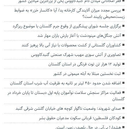
فقر امکاناتی میدان دام گنبدکاووس یکی از بزرگترین میادین کشور
بررسی مجدد میزان آلایندگی کارخانه ید/ آیا «کانسار خزر» به ضوابط
زیست‌محیطی پایبند است؟
برگزاری جلسه شورای پیشگیری از وقوع جرم گلستان با موضوع ریزگرد‌
آتش جنگل‌های مینودشت با آغاز بارش باران مهار شد
کشاورزان گلستانی از کشت محصولات با نیاز آبی بالا پرهیز کنند
تصاویری از آتش سوزی مهیب شهرک صنعتی گنبدکاووس
تولید ۱۲ هزار تن توت فرنگی در استان گلستان
ثبت نخستين مبتلا به آبله میمونی در کشور
اضافه شدن حدود ۴۵۰ لیتر بر ثانیه به ظرفیت آب شرب استان گلستان
فعالیت مراکز سنجش سلامت نوآموزان پایه اول دبستان تا پایان خرداد در
گلستان
صدای شهروند: وضعیت ناگوار کوچه های خیابان گلشن شرقی گنبد
کودکان فلسطین؛ قربانی سکوت مدعیان حقوق بشر
هشدار! بی‌آبی در حال بلعیدن زمین است.