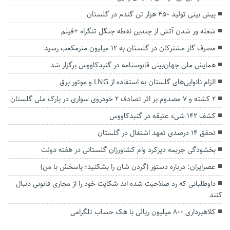
پیش بینی تولید ۴۵۰ هزار تن گندم در گلستان
شعله ور شدن آتش از چندین نقطه جنگل تنگراه +فیلم
مصرف گاز مشترکان در گلستان به ۱۲ میلیون مترمکعب رسید
همایش ملی جهان‌بینی قابوسنامه در گنبدکاووس برگزار شد
الزام نانوایی‌های گلستان به استفاده از LNG و موتور برق
2 کشته و ۷ مصدوم بر اثر تصادف ۲ خودروی سواری در پارک ملی گلستان
کشف ۱۴۲ شیء عتیقه در گنبدکاووس
تحقق ۱۴ درصدی تعهد اشتغال در گلستان
بخشودگی جریمه دیرکرد وام کشاورزان گلستانی در هفته دولت
عصرایران: درباره دستور (گردن شان را بشکنید؛ پاسخش با من)
داوطلبانی که رد صلاحیت شده اند شکایت خود را از مجاری قانونی دنبال
کنند
کلاهبرداری ۸۰۰ میلیون ریالی با هک حساب تلگرامی