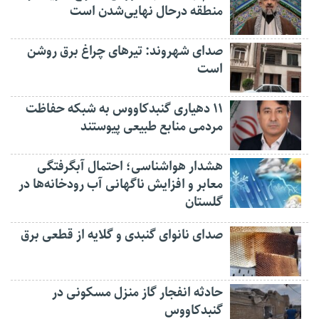
منطقه درحال نهایی‌شدن است
صدای شهروند: تیرهای چراغ برق روشن
است
۱۱ دهیاری گنبدکاووس به شبکه حفاظت
مردمی منابع طبیعی پیوستند
هشدار هواشناسی؛ احتمال آبگرفتگی
معابر و افزایش ناگهانی آب رودخانه‌ها در
گلستان
صدای نانوای گنبدی و گلایه از قطعی برق
حادثه انفجار گاز منزل مسکونی در
گنبدکاووس