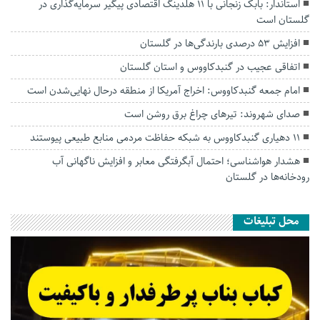
استاندار: بابک زنجانی با ۱۱ هلدینگ اقتصادی پیگیر سرمایه‌گذاری در
گلستان است
افزایش ۵۳ درصدی بارندگی‌ها در گلستان
اتفاقی عجیب در‌ گنبدکاووس و استان گلستان
امام جمعه گنبدکاووس: اخراج آمریکا از منطقه درحال نهایی‌شدن است
صدای شهروند: تیرهای چراغ برق روشن است
۱۱ دهیاری گنبدکاووس به شبکه حفاظت مردمی منابع طبیعی پیوستند
هشدار هواشناسی؛ احتمال آبگرفتگی معابر و افزایش ناگهانی آب
رودخانه‌ها در گلستان
محل تبلیغات