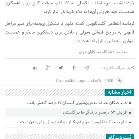
خودنداشت ودرتحقیقات تکمیلی به ۱۳ فقره سرقت کابل برق باهمکاری
همدست خود وفروش آن‌ها به یک نفرمالخر اقرار کرد.
فرمانده انتظامی گنبدکاووس گفت: متهم با تشکیل پرونده برای سیر مراحل
قانونی به مراجع قضائی معرفی و تلاش برای دستگیری مالخر و همدست
متواری شده این سارق ادامه دارد.
منبع خبر : باشگاه خبرنگاران جوان
به اشتراک بگذارید :
https://akhbaregonbad.ir/?p=6936
اخبار مشابه
جانباختگان تصادفات درون‌شهری گلستان ۱۷ درصد کاهش یافت
افزایش ۵۳ درصدی بارندگی‌ها در گلستان
امام جمعه گنبدکاووس: اخراج آمریکا از منطقه درحال نهایی‌شدن است
ثبت دیدگاه