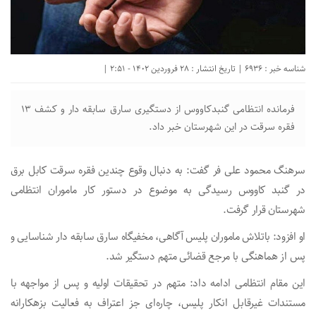
شناسه خبر : 6936 | تاریخ انتشار : 28 فروردین 1402 - 2:51 |
فرمانده انتظامی گنبدکاووس از دستگیری سارق سابقه دار و کشف ۱۳
فقره سرقت در این شهرستان خبر داد.
سرهنگ محمود علی فر گفت: به دنبال وقوع چندین فقره سرقت کابل برق
در گنبد کاووس رسیدگی به موضوع در دستور کار ماموران انتظامی
شهرستان قرار گرفت.
او افزود: باتلاش ماموران پلیس آگاهی، مخفیگاه سارق سابقه دار شناسایی و
پس از هماهنگی با مرجع قضائی متهم دستگیر شد.
این مقام انتظامی ادامه داد: متهم در تحقیقات اولیه و پس از مواجهه با
مستندات غیرقابل انکار پلیس، چاره‌ای جز اعتراف به فعالیت بزهکارانه