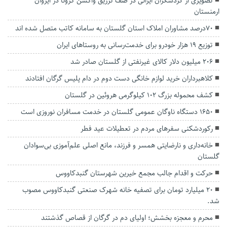
تصویری از گردشگران ایرانی در صف تزریق واکسن کرونا در ایروان
ارمنستان
۷٠درصد مشاوران املاک استان گلستان به سامانه کاتب متصل شده اند
توزیع ۱۹ هزار خودرو برای خدمت‌رسانی به روستاهای ایران
۲۰۶ میلیون دلار کالای غیرنفتی از گلستان صادر شد
کلاهبرداران خرید لوازم خانگی دست دوم در دام پلیس گرگان افتادند
کشف محموله بزرگ ۱۰۲ کیلوگرمی هروئین در گلستان
۱۶۵۰ دستگاه ناوگان عمومی گلستان در خدمت مسافران نوروزی است
رکوردشکنی سفرهای مردم در تعطیلات عید فطر
خانه‌داری و نارضایتی همسر و فرزند، مانع اصلی علم‌آموزی بی‌سوادان
گلستان
حرکت و اقدام‌ جالب مجمع خیرین شهرستان گنبدکاووس
۲۰ میلیارد تومان برای تصفیه خانه شهرک صنعتی گنبدکاووس مصوب
شد.
محرم و معجزه بخشش؛ اولیای دم در گرگان از قصاص گذشتند