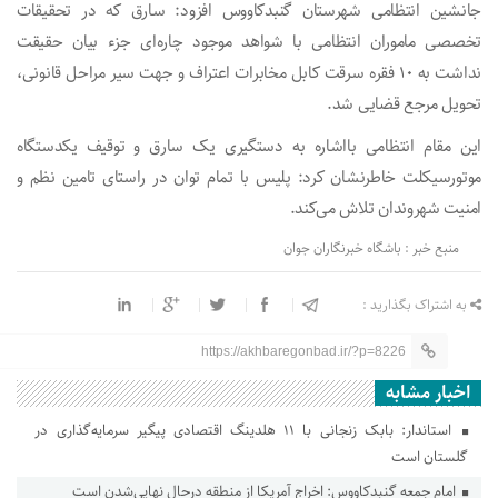
جانشین انتظامی شهرستان گنبدکاووس افزود: سارق که در تحقیقات
تخصصی ماموران انتظامی با شواهد موجود چاره‌ای جزء بیان حقیقت
نداشت به ۱۰ فقره سرقت کابل مخابرات اعتراف و جهت سیر مراحل قانونی،
تحویل مرجع قضایی شد.
این مقام انتظامی بااشاره به دستگیری یک سارق و توقیف یکدستگاه
موتورسیکلت خاطرنشان کرد: پلیس با تمام توان در راستای تامین نظم و
امنیت شهروندان تلاش می‌کند.
منبع خبر : باشگاه خبرنگاران جوان
به اشتراک بگذارید :
https://akhbaregonbad.ir/?p=8226
اخبار مشابه
استاندار: بابک زنجانی با ۱۱ هلدینگ اقتصادی پیگیر سرمایه‌گذاری در
گلستان است
امام جمعه گنبدکاووس: اخراج آمریکا از منطقه درحال نهایی‌شدن است