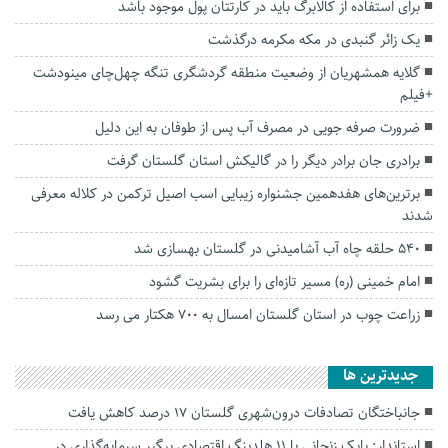
برای استفاده از کالابرگ باید در کارتتان پول موجود باشد
یک زائر گنبدی در مکه مکرمه درگذشت
گلایه همشهریان از وضعیت منطقه گردشگری تنگه چهل‌چای مینودشت
+فیلم
ضرورت صرفه جویی در مصرف آب پس از طوفان به این دلیل
برادری جان برادر دیگر را در گالیکش استان گلستان گرفت
برترین‌های هفدهمین جشنواره زیبایی اسب اصیل ترکمن در کلاله معرفی
شدند
۵۴۰ حلقه چاه آب آشامیدنی در گلستان بهسازی شد
امام خمینی (ره) مسیر تازه‌ای را برای بشریت گشود
زراعت چوب در استان گلستان امسال به ۷۰۰ هکتار می رسد
جديدترين ها
جانباختگان تصادفات درون‌شهری گلستان ۱۷ درصد کاهش یافت
استاندار: بابک زنجانی با ۱۱ هلدینگ اقتصادی پیگیر سرمایه‌گذاری در