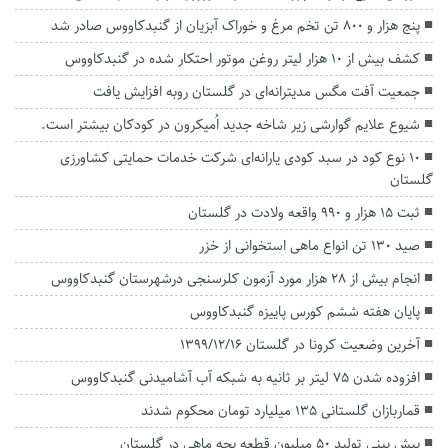
پنج هزار و ۸۰۰ تن تخم مرغ و خوراک آبزیان از گنبدکاووس صادر شد
کشف بیش از ۱۰ هزار لیتر روغن موتور احتکار شده در گنبدکاووس
جمعیت آفت مگس مدیترانه‌ای در گلستان روبه افزایش یافت
شیوع علایم گوارشی زیر شاخه جدید اُمیکرون در کودکان بیشتر است.
۱۰ نوع کود در سبد کودی یارانه‌ای شرکت خدمات حمایتی کشاورزی
گلستان
ثبت ۱۵ هزار و ۹۹۰ واقعه ولادت در گلستان
صید ۱۳۰ تن انواع ماهی استخوانی از خزر
انجام بیش از ۲۸ هزار مورد آزمون کلرسنجی درشهرستان گنبدکاووس
پایان هفته ششم کورس پاییزه گنبدکاووس
آخرین وضعیت کرونا در گلستان 1399/12/16
افزوده شدن ۷۵ لیتر بر ثانیه به شبکه آب آشامیدنی گنبدکاووس
قماربازان گلستانی ۱۳۵ میلیارد تومان محکوم شدند
پیش بینی تولید ۵۰ میلیون قطعه بچه ماهی در گلستان