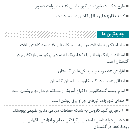
طرح شکست خورده در کوی پلیس گنبد به روایت تصویر!
کشف قارچ های ترافل قاچاق در مینودشت
جديدترين ها
جانباختگان تصادفات درون‌شهری گلستان ۱۷ درصد کاهش یافت
استاندار: بابک زنجانی با ۱۱ هلدینگ اقتصادی پیگیر سرمایه‌گذاری در
گلستان است
افزایش ۵۳ درصدی بارندگی‌ها در گلستان
اتفاقی عجیب در‌ گنبدکاووس و استان گلستان
امام جمعه گنبدکاووس: اخراج آمریکا از منطقه درحال نهایی‌شدن است
صدای شهروند: تیرهای چراغ برق روشن است
۱۱ دهیاری گنبدکاووس به شبکه حفاظت مردمی منابع طبیعی پیوستند
هشدار هواشناسی؛ احتمال آبگرفتگی معابر و افزایش ناگهانی آب
رودخانه‌ها در گلستان