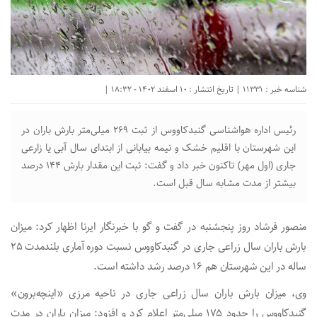
شناسه خبر : 11331 | تاریخ انتشار : 10 اسفند 1402 - 18:32 |
رئیس اداره هواشناسی گنبدکاووس از ثبت ۲۶۹ میلی‌متر بارش باران در
این شهرستان با اقلیم خشک و نیمه بیابانی از ابتدای سال آبی یا زارعی
جاری (اول مهر) تاکنون خبر داد و گفت: ثبت این مقدار بارش ۱۴۴ درصد
بیشتر از مدت مشابه سال قبل است.
منصور فرشاد روز پنجشنبه در گفت و گو با خبرنگار ایرنا اظهار کرد: میزان
بارش باران سال زراعی جاری در گنبدکاووس نسبت دوره آماری بلندمدت ۲۵
ساله در این شهرستان هم ۱۶ درصد رشد داشته است.
وی، میزان بارش باران سال زراعی جاری در ناحیه مرزی «اینچه‌برون»
گنبدکاووس را حدود ۱۷۵ میلی‌متر اعلام کرد و افزود: میزان باران در مدت