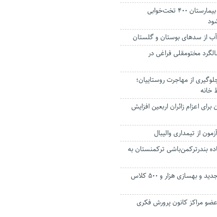
موانع تحویل زمین بیمارستان ۴۰۰ تخت‌خوابی
ود
آب از سد‌های بوستان و گلستان
لگرد مختومقلی فراغی در
لوگیری از مهاجرت روستاییان؛
 خانه
 برای اعزام زائران اربعین افزایش
مون از تیمداری والیبال
ه بندرترکمن‌باشی ترکمنستان به
افتتاح ۵۵ مدرسه جدید و بهسازی هزار و ۵۰۰ کلاس
ز عضو مراکز کانون پرورش فکری