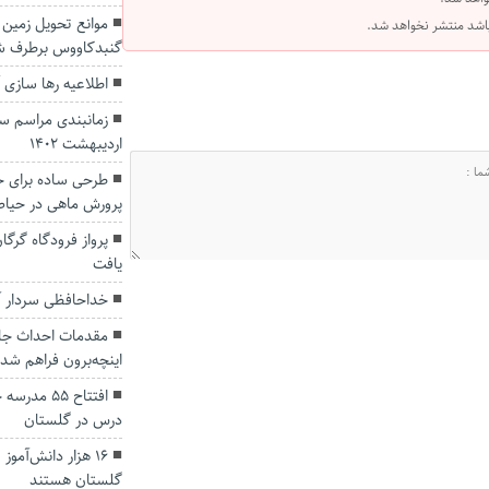
 باشد منتشر نخواهد شد.
گنبدکاووس برطرف ش
اطلاعیه رها سازی 
زمانبندی مراسم سا
اردیبهشت 1402
طرحی ساده برای ج
پرورش ماهی در حیاط
پرواز فرودگاه گرگان
یافت
خداحافظی سردار آز
مقدمات احداث جاد
اینچه‌برون فراهم شد
درس در گلستان
۱۶ هزار دانش‌آمو
گلستان هستند