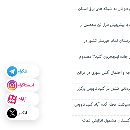
یلیاردی طوفان به شبکه های برق استان
 با پیش‌بینی هزار تن محصول از
رستان تمام خیرساز کشور در
واژگونی خودروی در جاده اینچه‌برون گنبد۳ مصدوم
تلگرام
ه دمای ۴۵ درجه و احتمال آتش سوزی در مراتع
اینستاگرام
رمانی کشور در گنبدکاووس برگزار
آپارات
سیکلت محله گدم آباد گنبدکاووس
ایکس
ر در گلستان مشمول افزایش کمک