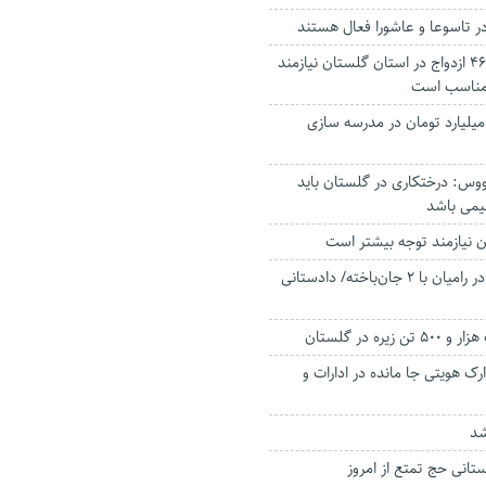
در تاسوعا و عاشورا فعال هستند
علت ثبت‌نشدن ۴۶۷ ازدواج در استان گلستان نیازمند
ر مناسب است
یران گلستان ۹۰ میلیارد تومان در مدرسه سازی
وس: درختکاری‌ در گلستان باید
یمی باشد
 نیازمند توجه بیشتر است
مسمومیت جمعی در رامیان با ۲ جان‌باخته/ دادستانی
ره در گلستان
رک هویتی جا مانده در ادارات و
شد
لستانی حج تمتع از امروز