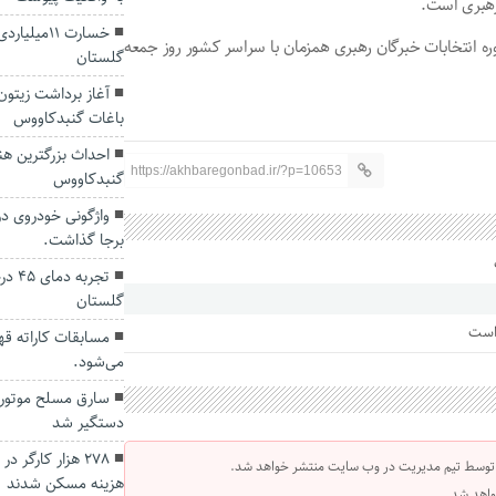
خسارت ۱۱م
 انتخابات خبرگان رهبری همزمان با سراسر کشور روز جمعه
گلستان
آغاز برداشت زیتون
باغات گنبدکاووس
احداث بزرگترین هن
https://akhbaregonbad.ir/?p=10653
گنبدکاووس
برجا گذاشت.
تجرب
گلستان
 است
مسابقات کاراته قه
می‌شود.
سارق مسلح موتور
دستگیر شد
۲۷۸ هزار کارگ
 توسط تیم مدیریت در وب سایت منتشر خواهد شد.
هزینه مسکن شدند
واهد شد.