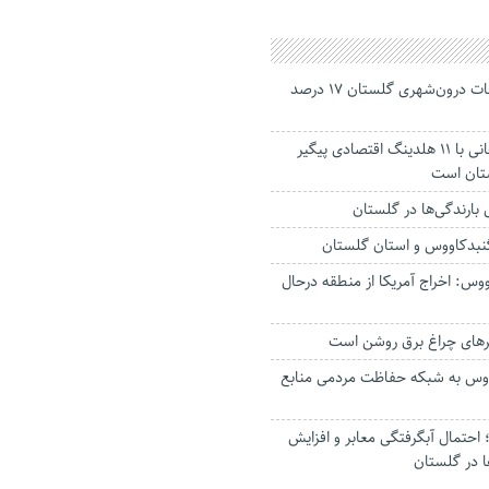
جانباختگان تصادفات درون‌شهری گلستان ۱۷ درصد
استاندار: بابک زنجانی با ۱۱ هلدینگ اقتصادی پیگیر
ستان است
گنبدکاووس و استان گلستان
وس: اخراج آمریکا از منطقه درحال
رهای چراغ برق روشن است
اووس به شبکه حفاظت مردمی منابع
حتمال آبگرفتگی معابر و افزایش
ا در گلستان