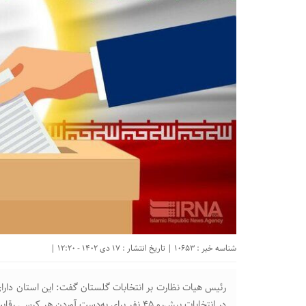
شناسه خبر : 10653 | تاریخ انتشار : 17 دی 1402 - 12:20 |
رئیس هیات نظارت بر انتخابات گلستان گفت: این استان دا