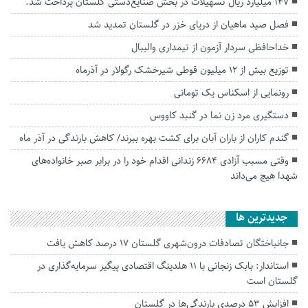
۱۴۷ میلیارد ریال تسهیلات در بخش صنایع‌دستی گلستان پرداخت شد.
فصل صید ماهیان از دریای خزر در گلستان تمدید شد
خداحافظی سردار آزمون از تیمداری والیبال
توزیع بیش از ۱۲ میلیون قوطی شیرخشک رگولار در آذرماه
رونمایی از اسکناس یک تومانی
دستگیری مرد زن نما در گنبد کاووس
گندم کاران از باران آبان برای کشت بهره ببرند/ کاهش بارندگی در آذر ماه
وقتی مسبب آزادی ۶۶۸۴ زندانی اقدام خود را در برابر صبر خانواده‌های
شهدا هیچ می‌داند
جديدترين ها
جانباختگان تصادفات درون‌شهری گلستان ۱۷ درصد کاهش یافت
استاندار: بابک زنجانی با ۱۱ هلدینگ اقتصادی پیگیر سرمایه‌گذاری در
گلستان است
افزایش ۵۳ درصدی بارندگی‌ها در گلستان