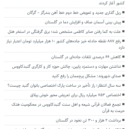
کشور آغاز کردند
ریل گذاری جدید و تعویض خط دوم خط آهن بندرگز – گرگان
پیش بینی آسمان صاف و افزایش دما در گلستان
علت به کما رفتن صابر کاظمی مشخص شد؛ برق گرفتگی در استخر هتل
رفع ۸۸۷ نقطه حادثه خیز جاده‌های کشور ۱۰ هزار میلیارد تومان اعتبار نیاز
دارد
کاهش ۶۶ درصدی تلفات جاده‌ای در گلستان
نداشتن مهارت و دستمزد پایین، چالش حوزه کار و کارگری گنبدکاووس
صدای شهروند: مشکل پرچممان را رفع کنید
سه سال انتظار؛ راز تأخیر در ساخت پارک اختصاصی بانوان گنبد چیست؟
اختصاص ۷۵۳ میلیارد ریال برای تعریض محور خوش ییلاق
تجمع فعالان قرآنی شیعه و اهل سنت گنبدکاووس در محکومیت هتک
حرمت به قرآن
برداشت ۲ هزار و ۳۰۰ تن نخود در گلستان