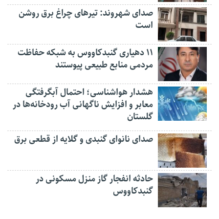
صدای شهروند: تیرهای چراغ برق روشن
است
۱۱ دهیاری گنبدکاووس به شبکه حفاظت
مردمی منابع طبیعی پیوستند
هشدار هواشناسی؛ احتمال آبگرفتگی
معابر و افزایش ناگهانی آب رودخانه‌ها در
گلستان
صدای نانوای گنبدی و گلایه از قطعی برق
حادثه انفجار گاز منزل مسکونی در
گنبدکاووس