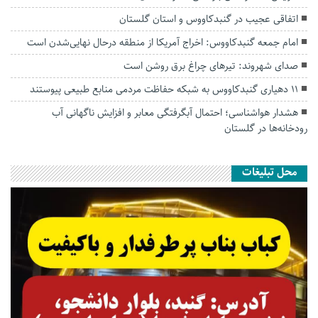
اتفاقی عجیب در‌ گنبدکاووس و استان گلستان
امام جمعه گنبدکاووس: اخراج آمریکا از منطقه درحال نهایی‌شدن است
صدای شهروند: تیرهای چراغ برق روشن است
۱۱ دهیاری گنبدکاووس به شبکه حفاظت مردمی منابع طبیعی پیوستند
هشدار هواشناسی؛ احتمال آبگرفتگی معابر و افزایش ناگهانی آب
رودخانه‌ها در گلستان
محل تبلیغات