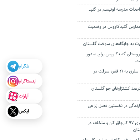
 احداث مدرسه اوتیسم در گنبد
دارس گنبدکاووس در وضعیت
قشه‌برداری از ۱۱۰ روستای گنبدکاووس برای صدور
د.
تلگرام
اعتراف زن و شوهر سارق به ۲۱ فقره سرقت در
اینستاگرام
کسالی به ۸۰ درصد کشتزارهای جو گلستان
آپارات
رندگی در نخستین فصل زراعی
ایکس
شناسایی و دستگیری ۹۷ کارچاق کن و متخلف در
تان