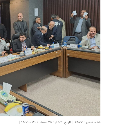
شناسه خبر : 6577 | تاریخ انتشار : 25 اسفند 1401 - 15:01 |