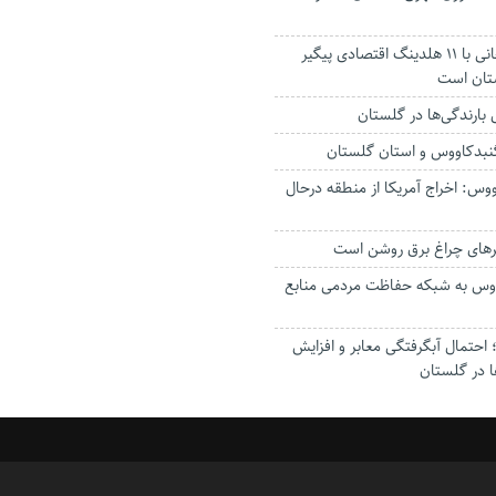
استاندار: بابک زنجانی با ۱۱ هلدینگ اقتصادی پیگیر
ستان است
گنبدکاووس و استان گلستان
وس: اخراج آمریکا از منطقه درحال
رهای چراغ برق روشن است
اووس به شبکه حفاظت مردمی منابع
حتمال آبگرفتگی معابر و افزایش
ا در گلستان