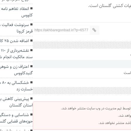
 هیات کشتی گلستان است.
انعقاد تفاهم نامه
کاووس
سرنوشت فعالیت م
قرمز کرونا
https://akhbaregonbad.ir/?p=6577
اضافه شدن ۲۵ کارت به جایگاه‌های سوخت گلستان
ن
سند مالکیت انجام ش
 است
گنبدکاووس
خش
خسارت زد
پیش‌بینی کاهش با
استان گلستان
 توسط تیم مدیریت در وب سایت منتشر خواهد شد.
واهد شد.
حوزه‌های قضایی گلس
 باشد منتشر نخواهد شد.