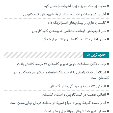
محیط زیست مجوز جزیره آشوراده را باطل کرد
آخرین تصمیمات و ابلاغیه ستاد کرونا شهرستان گنبدکاووس
گلستان عاری از بیماری‌های استراتژیک دام
خبر امیدبخش فرمانده انتظامی شهرستان گنبدکاووس
جان باختن ۱۰نفر در گلستان بر اثر غرق شدگی
جديدترين ها
جانباختگان تصادفات درون‌شهری گلستان ۱۷ درصد کاهش یافت
استاندار: بابک زنجانی با ۱۱ هلدینگ اقتصادی پیگیر سرمایه‌گذاری در
گلستان است
افزایش ۵۳ درصدی بارندگی‌ها در گلستان
اتفاقی عجیب در‌ گنبدکاووس و استان گلستان
امام جمعه گنبدکاووس: اخراج آمریکا از منطقه درحال نهایی‌شدن است
صدای شهروند: تیرهای چراغ برق روشن است