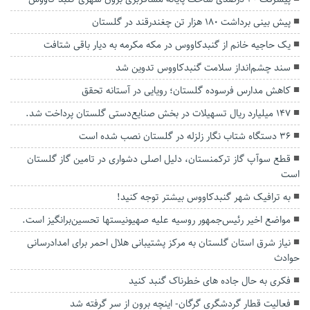
پیش بینی برداشت ۱۸۰ هزار تن چغندرقند در گلستان
یک حاجیه خانم از گنبدکاووس در مکه مکرمه به دیار باقی شتافت
سند چشم‌انداز سلامت گنبدکاووس تدوین شد
کاهش مدارس فرسوده گلستان؛ رویایی در آستانه تحقق
۱۴۷ میلیارد ریال تسهیلات در بخش صنایع‌دستی گلستان پرداخت شد.
۳۶ دستگاه شتاب نگار زلزله در گلستان نصب شده است
قطع سوآپ گاز ترکمنستان، دلیل اصلی دشواری در تامین گاز گلستان
است
به ترافیک شهر گنبدکاووس بیشتر توجه کنید!
مواضع اخیر رئیس‌جمهور روسیه علیه صهیونیستها تحسین‌برانگیز است.
نیاز شرق استان گلستان به مرکز پشتیبانی هلال احمر برای امدادرسانی
حوادث
فکری به حال جاده های خطرناک گنبد کنید
فعالیت قطار گردشگری گرگان- اینچه برون از سر گرفته شد