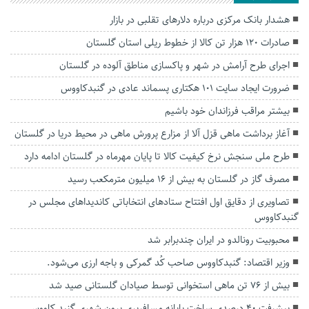
هشدار بانک مرکزی درباره دلارهای تقلبی در بازار
صادرات 120 هزار تن کالا از خطوط ریلی استان گلستان
اجرای طرح آرامش در شهر و پاکسازی مناطق آلوده در گلستان
ضرورت ایجاد سایت ۱۰۱ هکتاری پسماند عادی در گنبدکاووس
بیشتر مراقب فرزاندان خود باشیم
آغاز برداشت ماهی قزل آلا از مزارع پرورش ماهی در محیط دریا در گلستان
طرح ملی سنجش نرخ کیفیت کالا تا پایان مهرماه در گلستان ادامه دارد
مصرف گاز در گلستان به بیش از ۱۶ میلیون مترمکعب رسید
تصاویری از دقایق اول افتتاح ستادهای انتخاباتی کاندیداهای مجلس در
گنبدکاووس
محبوبیت رونالدو در ایران چندبرابر شد
وزیر اقتصاد: گنبدکاووس صاحب کُد گمرکی و باجه ارزی می‌شود.
بیش از ۷۶ تن ماهی استخوانی توسط صیادان گلستانی صید شد
پیشرفت ۴۰ درصدی ساخت پایانه مسافربری برون شهری گنبد کاووس