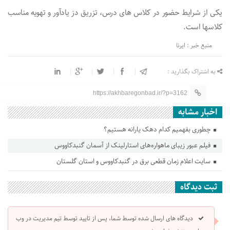
یکی از شرایط حضور در کلاس های درس، تزریق دز یادآور و تهویه مناسب
کلاس‎ها است.
منبع خبر : ایرنا
به اشتراک بگذارید :
https://akhbaregonbad.ir/?p=3162
اخبار مشابه
چطوری بفهمیم کدام دهک یارانه هستیم؟
فیلم عبور زیبای ماهواره‌های استارلینک از آسمان گنبدکاووس
سایت اعلام زمان قطعی برق در‌ گنبدکاووس و استان گلستان
ثبت دیدگاه
دیدگاه های ارسال شده توسط شما، پس از تایید توسط تیم مدیریت در وب