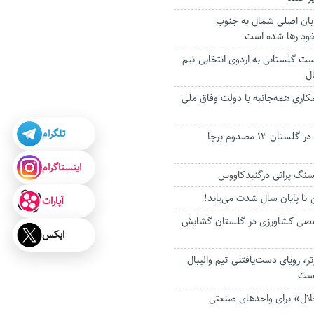
بان اصلی شمال به جنوب
خود رها شده است
 فوتبالیست گلستانی به اردوی انتخابی تیم
مکاری همه‌جانبه با دولت وفاق ملی
تلگرام
سه حادثه رانندگی در گلستان ۱۳ مصدوم برجا
اینستاگرام
نگ پرانی درگنبدکاووس
 تا پایان سال شدت می‌یابد!
آپارات
صی کشاورزی در گلستان گشایش
ایکس
ر، رویای دست‌یافتنی تیم والیبال
است
ن «حلال» برای واحدهای صنعتی