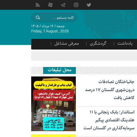
جمعه / ۱۶ مرداد / ۱۴۰۵
Friday, 7 August , 2026
یادداشت
گردشگری
معرفی مشاغل
محل تبلیغات
جانباختگان تصادفات
درون‌شهری گلستان ۱۷ درصد
کاهش یافت
استاندار: بابک زنجانی با ۱۱
هلدینگ اقتصادی پیگیر
سرمایه‌گذاری در گلستان است