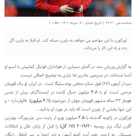
شناسه خبر : 2702 | تاریخ انتشار : 08 مرداد 1401 - 1:58 |
لورکوزن با این مهاجم می خواهد به بایرن حمله کند. او قبلا به بایرن گل
زده و راه این کار را می‌داند.
به گزارش ورزش سه، در آلمان بسیاری از هواداران فوتبال کمابیش با اسم او
آشنا شده‌اند، در سرزمین مادری اما نیازی به توضیح اضافی نیست.
سردار آزمون (27) فوق ستاره مخفی بوندسلیگا است. در ایران او یک قهرمان
مردمی است. او با
4.8
میلیون دنبال کننده در اینستاگرام، بیش از متس
هوملز 33 ساله مشهور قهرمان جهان از دورتموند
(4.1 میلیون)
فالوئردارد – و
این تنها بخشی از چیزی است که باید در مورد او بدانید…
لورکوزن در ژانویه گذشته با
2.5
میلیون یورو از زنیت سن پترزبورگ، بهترین
گلزن لیگ برتر روسیه
2019/20 (17 گل)
را قبل از پایان نقل و انتقالات
زمستانی به اردوی خود آورد البته آزمون و بایر ابتدا بر سر انتقال رایگان