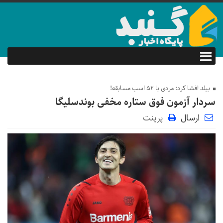
بیلد افشا کرد: مردی با 52 اسب مسابقه!
سردار آزمون فوق ستاره مخفی بوندسلیگا
ارسال
پرینت