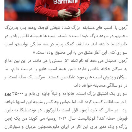
آزمون با اسب های مسابقه بزرگ شد : «وقتی کوچک بودم، پدر، پدربزرگ
و عمویم در مزرعه بزرگ خود اسب داشتند. اسب ها همیشه نقش زیادی در
خانواده ما داشته اند. به لطف کمک پدرم در سه سالگی توانستم اسب
سواری کنم. این آغاز عشق من به این مخلوق بوده است.»
آزمون اطمینان می دهد که نام تمام 52 اسبش را می داند. در این بین اما او
به سرکان علاقه خاصی دارد: «من همه اسب هایم را دوست دارم، اما
سرکان و پدرش اسب های مورد علاقه من هستند. سرکان یک ساله است، و
در دو سالگی مسابقه خواهد داد.
سواری یک اشتیاق بزرگ است. خانواده او قبلاً جایزه ای بالغ بر
25000 یورو
را در مسابقات کسب کرده اند. اما حواس چه کسی متوجه این اسبها خواهد
بود در حالی که خود آزمون قرار است با لورکوزن در بوندسلیگا به بایرن
قهرمان حمله کند؟ فوتبالیست سال 2021 روسیه می گوید: من یک زمین
بزرگ و یک مدیر برای این کار در ایران دارم،همچنین مربیان و سوارکاران