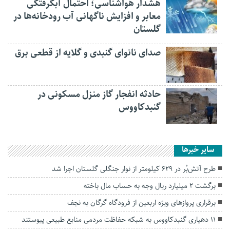
هشدار هواشناسی؛ احتمال آبگرفتگی
معابر و افزایش ناگهانی آب رودخانه‌ها در
گلستان
صدای نانوای گنبدی و گلایه از قطعی برق
حادثه انفجار گاز منزل مسکونی در
گنبدکاووس
سایر خبرها
طرح آتش‌بُر در ۶۲۹ کیلومتر از نوار جنگلی گلستان اجرا شد
برگشت ۲ میلیارد ریال وجه به حساب مال باخته
برقراری پرواز‌های ویژه اربعین از فرودگاه گرگان به نجف
۱۱ دهیاری گنبدکاووس به شبکه حفاظت مردمی منابع طبیعی پیوستند