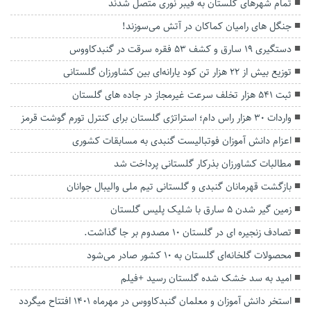
تمام شهر‌های گلستان به فیبر نوری متصل شدند
جنگل های رامیان کماکان در آتش می‌سوزند!
دستگیری ۱۹ سارق و کشف ۵۳ فقره سرقت در گنبدکاووس
توزیع بیش از ۲۲ هزار تن کود یارانه‌ای بین کشاورزان گلستانی
ثبت ۵۴۱ هزار تخلف سرعت غیرمجاز در جاده های گلستان
واردات ۳۰ هزار راس دام؛ استراتژی گلستان برای کنترل تورم گوشت قرمز
اعزام دانش آموزان فوتبالیست گنبدی به مسابقات کشوری
مطالبات کشاورزان بذرکار گلستانی پرداخت شد
بازگشت قهرمانان گنبدی و گلستانی تیم ملی والیبال جوانان
زمین گیر شدن ۵ سارق با شلیک پلیس گلستان
تصادف زنجیره ای در گلستان ۱۰ مصدوم بر جا گذاشت.
محصولات گلخانه‌ای گلستان به ۱۰ کشور صادر می‌شود
امید به سد خشک شده گلستان رسید +فیلم
استخر دانش آموزان و معلمان گنبدکاووس در مهرماه 1401 افتتاح میگردد