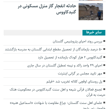
حادثه انفجار گاز منزل مسکونی در
گنبدکاووس
سایر خبرها
بررسی روند احیای پتروشیمی گلستان
۵۰ درصد بازماندگان از تحصیل مقطع ابتدایی گلستان به مدرسه بازگشتند
گنبدکاووس ۲ هزار کودک بازمانده از تحصیل دارد
احیای ۴۹ واحد راکد و نیمه تعطیل گلستان در سال جاری
مهر تایید مجلس بر گرانی اینترنت
پل روستای اوقچی کلاله تخریب شد +فیلم
تجمع فعالان قرآنی شیعه و اهل سنت گنبدکاووس در محکومیت هتک
حرمت به قرآن
علمای اهل سنت گلستان: چراغ مقاومت با شهادت «اسماعیل هنیه»
خاموش نمی‌شود