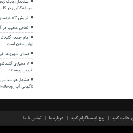
سرمایه‌گذاری در گل
افزایش ۵۳ درصدی بارندگی‌ها در گلستان
اتفاقی عجیب در‌ 
امام جمعه گنبدکاو
نهایی‌شدن است
صدای شهروند: تی
۱۱ دهیاری گنبدک
طبیعی پیوستند
هشدار هواشناسی؛ ا
ناگهانی آب رودخانه‌ه
ی جالب گنبد
پیج اینستاگرام گنبد
درباره ما
تماس با ما