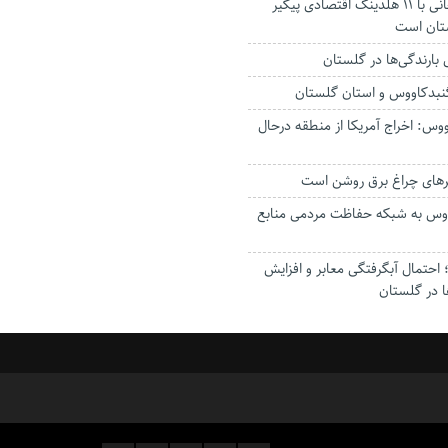
استاندار: بابک زنجانی با ۱۱ هلدینگ اقتصادی پیگیر
ستان است
گنبدکاووس و استان گلستان
وس: اخراج آمریکا از منطقه درحال
رهای چراغ برق روشن است
اووس به شبکه حفاظت مردمی منابع
حتمال آبگرفتگی معابر و افزایش
ا در گلستان