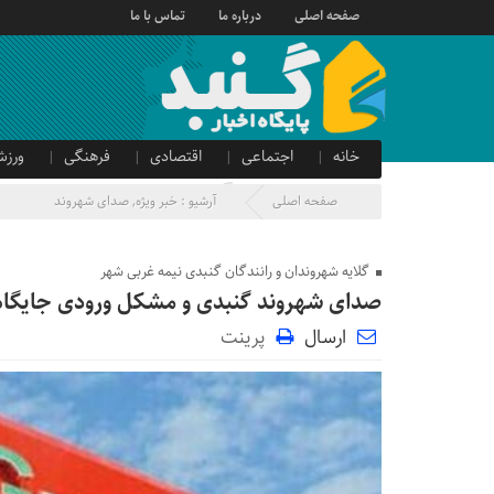
صفحه اصلی
درباره ما
تماس با ما
خانه
اجتماعی
اقتصادی
فرهنگی
ورزش
صدای شهروند
آگهی دولتی
صفحه اصلی
آرشیو :
خبر ویژه
,
صدای شهروند
گلایه شهروندان و رانندگان گنبدی نیمه غربی شهر
صدای شهروند گنبدی و مشکل ورودی جایگاه CNG گدم آبا
ارسال
پرینت