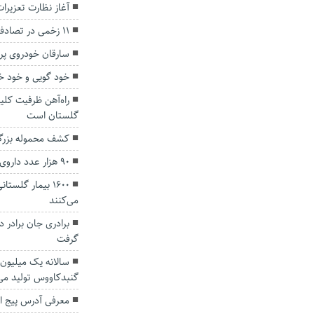
آغاز نظارت تعزیرا
۱۱ زخمی در تصادف سه خودرو در آق قلا به گنبد
سارقان خودروی پرا
خود گویی و خود 
راه‌آهن ظرفیت کلی
گلستان است
کشف محموله بزرگ 
۹۰ هزار عدد داروی غیرمجاز در گنبدکاووس کشف شد
۱۶۰۰ بیمار گلس
می‌کنند
برادری جان برادر 
گرفت
سالانه یک میلیون
گنبدکاووس تولید می
معرفی آدرس پیج ای