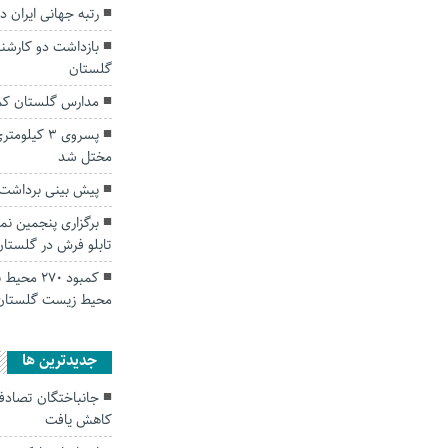
رتبه جهانی ایران در
بازداشت دو کارش
گلستان
مدارس گلستان کمب
پسروی ۳ کی
مختل شد
پیش بینی برداشت ۴۰ هزار تن پنبه در استان گلست
برگزاری پنجمین 
تابلو فرش در گلستان
کمبود ۲۷۰
محیط زیست گلستان
جديدترين ها
کاهش یافت