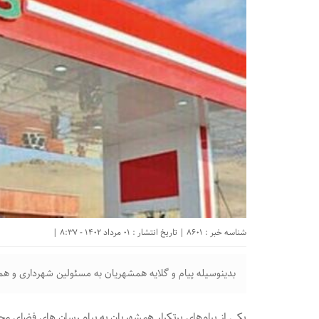
شناسه خبر : 8601 | تاریخ انتشار : 01 مرداد 1402 - 8:37 |
بدینوسیله پیام و گلایه همشهریان به مسئولین شهرداری و ه
یکی از پیام‌های پر‌تکرار همشهریان‌ به پیام رسان های فضای مجا