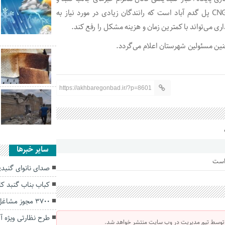
پیج اینستاگرام گنبداینفو، مربوط به ورودی نامناسب جایگاه CNG پل گدم آباد است که رانندگان زیادی در مورد نیاز به
ری می‌تواند با کمترین زمان و هزینه مشکل را رفع کند.
نین مسئولین شهرستان اعلام می‌گردد.
https://akhbaregonbad.ir/?p=8601
سایر خبرها
 است
صدای نانوای گنبدی
کباب بناب گنبد ک
۳۷۰۰ مجوز مشاغل خانگی در گلستان صادر شد
طرح نظارتی ویژه آ
 توسط تیم مدیریت در وب سایت منتشر خواهد شد.