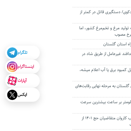
کوی/ دستگیری قاتل در کمتر از
ولید مرغ و تخم‌مرغ کشور، اما
نرخ مصوب
اه استان گلستان
تلگرام
دافند غیرعامل از طریق شاد در
اینستاگرام
یل کمبود برق یا آب اعلام میشه،
آپارات
ل گلستان به مرحله نهایی رقابت‌های
ایکس
 تپه با ۱۱۵ کیلومتر بر ساعت بیشترین سرعت
آغاز ثبت نام انتخاب کاروان متقاضیان حج ۱۴۰۱ از