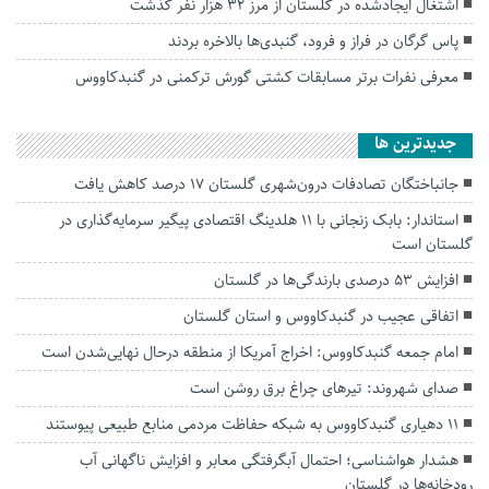
اشتغال ایجادشده در گلستان از مرز ۳۲ هزار نفر گذشت
پاس گرگان در فراز و فرود، گنبدی‌ها بالاخره بردند
معرفی نفرات برتر مسابقات کشتی گورش ترکمنی در گنبدکاووس
جديدترين ها
جانباختگان تصادفات درون‌شهری گلستان ۱۷ درصد کاهش یافت
استاندار: بابک زنجانی با ۱۱ هلدینگ اقتصادی پیگیر سرمایه‌گذاری در
گلستان است
افزایش ۵۳ درصدی بارندگی‌ها در گلستان
اتفاقی عجیب در‌ گنبدکاووس و استان گلستان
امام جمعه گنبدکاووس: اخراج آمریکا از منطقه درحال نهایی‌شدن است
صدای شهروند: تیرهای چراغ برق روشن است
۱۱ دهیاری گنبدکاووس به شبکه حفاظت مردمی منابع طبیعی پیوستند
هشدار هواشناسی؛ احتمال آبگرفتگی معابر و افزایش ناگهانی آب
رودخانه‌ها در گلستان