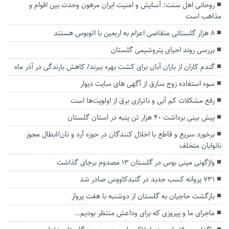
روحانی اهل سنت: آسایش و امنیت ایران مرهون وحدت بین اقوام و
مذاهب است
۸ هزار گلستانی متقاضی اعزام به اربعین با اتوبوس هستند
بررسی روند احیای پتروشیمی گلستان
گندم کاران از باران آبان برای کشت بهره ببرند/ کاهش بارندگی در آذر ماه
سوء استفاده زوج سارق از آگهی های سایت دیوار
رفع مشکلات کم آبی و ناترازی برق از اولویت‌ها است
پیش بینی برداشت ۴۰ هزار تن پنبه در استان گلستان
برخورد سریع و قاطع با اخلال کنندگان در حوزه آرد و نان/ابطال مجوز
نانوایان متخلف
واژگونی مینی بوس در گلستان ۱۳ مصدوم برجای گذاشت
۷۳۱ پروانه کسب جدید در گنبدکاووس صادر شد
بازگشت حاجیان به گلستان از دوشنبه با هفت پرواز
ماجرای ما و پیروزی که برای وداعش منتظر بودیم…