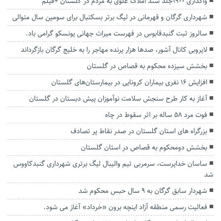
واگذاری ۱۹۰۰جلد سند املاک علوی به مردم در گلستان +فیلم
شهرداری گرگان و قهرمانی در لیگ برتر بسکتبال برای سومین سال متوالی
سالروز ثبت گنبدقابوس در فهرست میراث جهانی یونسکو گرامی باد.
لایروبی کانال آشور، صدها هزار پرنده مهاجر را به خلیج گرگان بازگرداند
بخشش سیزده محکوم به قصاص در گلستان
افزایش ۱۶ نفری بیماران کرونایی در بیمارستان‌های گلستان
آغاز به کار طرح سنجش سلامت نوآموزان پیش دبستان در گلستان
فوت مرد ۵۸ ساله بر اثر سقوط در چاه
بزرگراه های استان گلستان در صدر نقاط پر تصادف
بخشش دومحکوم به قصاص در استان گلستان
ساسان خداپرست، سرمربی تیم والیبال لیگ برتری شهرداری گنبدکاووس
شد
شهردار سابق گرگان به ۹ سال حبس محکوم شد
فعالیت رسمی منطقه آزاد اینچه برون «خرداد» آغاز می شود.