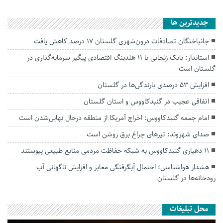
جديدترين ها
جانباختگان تصادفات درون‌شهری گلستان ۱۷ درصد کاهش یافت
استاندار: بابک زنجانی با ۱۱ هلدینگ اقتصادی پیگیر سرمایه‌گذاری در
گلستان است
افزایش ۵۳ درصدی بارندگی‌ها در گلستان
اتفاقی عجیب در‌ گنبدکاووس و استان گلستان
امام جمعه گنبدکاووس: اخراج آمریکا از منطقه درحال نهایی‌شدن است
صدای شهروند: تیرهای چراغ برق روشن است
۱۱ دهیاری گنبدکاووس به شبکه حفاظت مردمی منابع طبیعی پیوستند
هشدار هواشناسی؛ احتمال آبگرفتگی معابر و افزایش ناگهانی آب
رودخانه‌ها در گلستان
محل تبلیغات