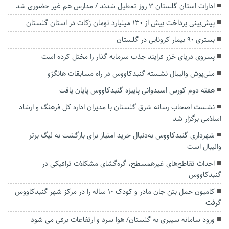
ادارات استان گلستان 3 روز تعطیل شدند / مدارس هم غیر حضوری شد
پیش‌بینی پرداخت بیش از ۱۳۰ میلیارد تومان زکات در استان گلستان
بستری ۹۰ بیمار کرونایی در گلستان
پسروی دریای خزر فرایند جذب سرمایه گذار را مختل کرده است
ملی‌پوش والیبال نشسته گنبدکاووس در راه مسابقات هانگژو
هفته دوم کورس اسبدوانی پاییزه گنبدکاووس پایان یافت
نشست اصحاب رسانه شرق گلستان با مدیران اداره کل فرهنگ و ارشاد
اسلامی برگزار شد
شهرداری گنبدکاووس به‌دنبال خرید امتیاز برای بازگشت به لیگ برتر
والیبال است
احداث تقاطع‌های غیرهمسطح، گره‌گشای مشکلات ترافیکی در
گنبدکاووس
کامیون حمل بتن جان مادر و کودک ۱۰ ساله را در مرکز شهر گنبدکاووس
گرفت
ورود سامانه سیبری به گلستان/ هوا سرد و ارتفاعات برفی می شود