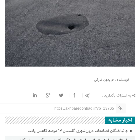
نویسنده : فریدون قارئی
به اشتراک بگذارید :
https://akhbaregonbad.ir/?p=13765
اخبار مشابه
جانباختگان تصادفات درون‌شهری گلستان ۱۷ درصد کاهش یافت