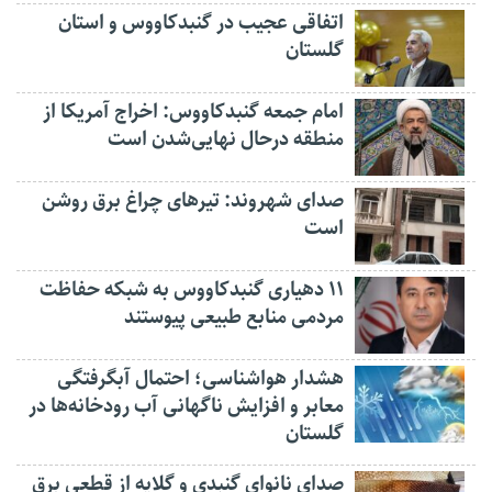
اتفاقی عجیب در‌ گنبدکاووس و استان
گلستان
امام جمعه گنبدکاووس: اخراج آمریکا از
منطقه درحال نهایی‌شدن است
صدای شهروند: تیرهای چراغ برق روشن
است
۱۱ دهیاری گنبدکاووس به شبکه حفاظت
مردمی منابع طبیعی پیوستند
هشدار هواشناسی؛ احتمال آبگرفتگی
معابر و افزایش ناگهانی آب رودخانه‌ها در
گلستان
صدای نانوای گنبدی و گلایه از قطعی برق