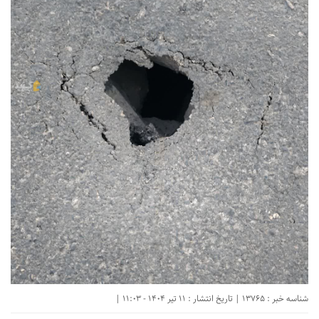
شناسه خبر : 13765 | تاریخ انتشار : 11 تیر 1404 - 11:03 |