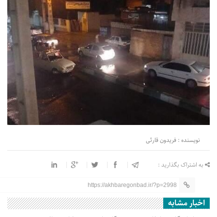
نویسنده : فریدون قارئی
به اشتراک بگذارید :
https://akhbaregonbad.ir/?p=2998
اخبار مشابه