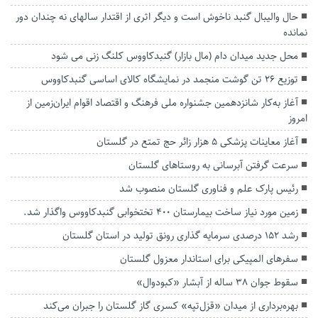
حال والیبال گنبد ناخوش است و دیگر اثری از اقتدار سالهای نه چندان دور
نمانده
محل جدید میدان دام (مال بازار) گنبدکاووس کلنگ زنی می شود
توزیع ۲۶ تن گوشت منجمد در نمایشگاه کالای اساسی گنبدکاووس
آغاز به‌کار شانزدهمین جشنواره ملی فرهنگ و اقتصاد اقوام ایران‌زمین از
امروز
آغاز معاینات پزشکی ۵ هزار زائر حج تمتع در گلستان
سرعت گرفتن آبرسانی به روستا‌های گلستان
رئیس پارک علم و فناوری گلستان منصوب شد
زمین مورد نیاز ساخت بیمارستان ۴۰۰ تختخوابی گنبدکاووس واگذار شد.
رشد ۱۵۲ درصدی سرمایه گذاری رونق تولید در استان گلستان
سفرهای المپیکی برای استاندار معزول گلستان
سقوط جوان ۳۸ ساله از آبشار «کبودوال»
بهره‌برداری از میدان «قزل‌تپه» کسری گاز گلستان را جبران می‌کند