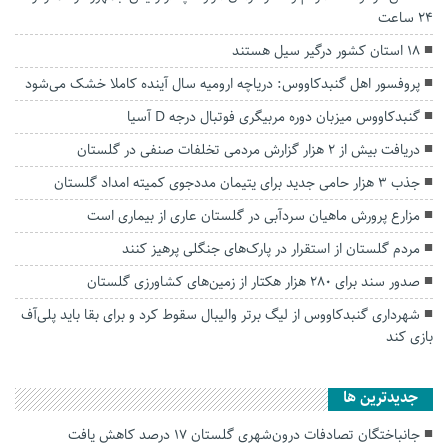
۲۴ ساعت
۱۸ استان کشور درگیر سیل هستند
پروفسور اهل گنبدکاووس: دریاچه ارومیه سال آینده کاملا خشک می‌شود
گنبدکاووس میزبان دوره مربیگری فوتبال درجه D آسیا
دریافت بیش از ۲ هزار گزارش مردمی تخلفات صنفی در گلستان
جذب ۳ هزار حامی جدید برای یتیمان مددجوی کمیته امداد گلستان
مزارع پرورش ماهیان سردآبی در گلستان عاری از بیماری است
مردم گلستان از استقرار در پارک‌های جنگلی پرهیز کنند
صدور سند برای ۲۸۰ هزار هکتار از زمین‌های کشاورزی گلستان
شهرداری گنبدکاووس از لیگ برتر والیبال سقوط کرد و برای بقا باید پلی‌آف
بازی کند
جديدترين ها
جانباختگان تصادفات درون‌شهری گلستان ۱۷ درصد کاهش یافت