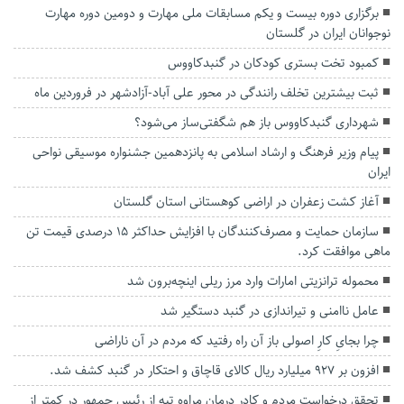
برگزاری دوره بیست و یکم مسابقات ملی مهارت و دومین دوره مهارت
نوجوانان ایران در گلستان
کمبود تخت بستری کودکان در گنبدکاووس
ثبت بیشترین تخلف رانندگی در محور علی آباد-آزادشهر در فروردین ماه
شهرداری گنبدکاووس باز هم شگفتی‌ساز می‌شود؟
پیام وزیر فرهنگ و ارشاد اسلامی به پانزدهمین جشنواره موسیقی نواحی
ایران
آغاز کشت زعفران در اراضی کوهستانی استان گلستان
سازمان حمایت و مصرف‌کنندگان با افزایش حداکثر ۱۵ درصدی قیمت تن
ماهی موافقت کرد.
محموله ترانزیتی امارات وارد مرز ریلی اینچه‌برون شد
عامل ناامنی و تیراندازی در گنبد دستگیر شد
چرا بجایِ کارِ اصولی باز آن راه رفتید که مردم‌ در آن‌ ناراضی
افزون بر ۹۲۷ میلیارد ریال کالای قاچاق و احتکار در گنبد کشف شد.
تحقق درخواست مردم و کادر درمان مراوه تپه از رئیس جمهور در کمتر از