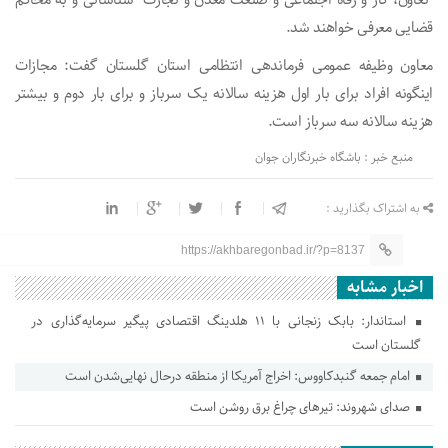
“تعاون، کار و رفاه اجتماعی و صنعت معدن و تجارت” شناسائی و به محاکم
قضایی معرفی خواهند شد.
معاون وظیفه عمومی فرماندهی انتظامی استان گلستان گفت: مجازات
اینگونه افراد برای بار اول هزینه سالانه یک سرباز و برای بار دوم و بیشتر
هزینه سالانه سه سرباز است.
منبع خبر : باشگاه خبرنگاران جوان
به اشتراک بگذارید :
https://akhbaregonbad.ir/?p=8137
اخبار مشابه
استاندار: بابک زنجانی با ۱۱ هلدینگ اقتصادی پیگیر سرمایه‌گذاری در
گلستان است
امام جمعه گنبدکاووس: اخراج آمریکا از منطقه درحال نهایی‌شدن است
صدای شهروند: تیرهای چراغ برق روشن است