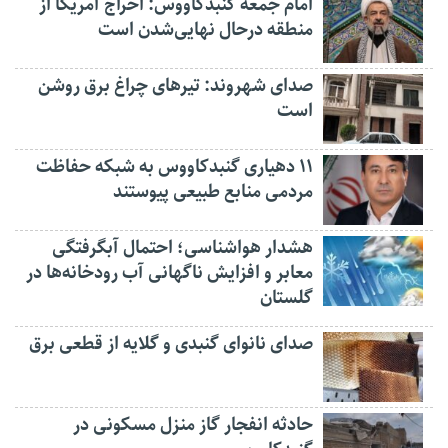
امام جمعه گنبدکاووس: اخراج آمریکا از
منطقه درحال نهایی‌شدن است
صدای شهروند: تیرهای چراغ برق روشن
است
۱۱ دهیاری گنبدکاووس به شبکه حفاظت
مردمی منابع طبیعی پیوستند
هشدار هواشناسی؛ احتمال آبگرفتگی
معابر و افزایش ناگهانی آب رودخانه‌ها در
گلستان
صدای نانوای گنبدی و گلایه از قطعی برق
حادثه انفجار گاز منزل مسکونی در