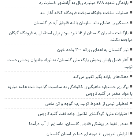
بارندگی شدید ۴۸۸ میلیارد ریال به آزادشهر خسارت زد
عملیات ساخت جایگاه سوخت فرودگاه کلاله آغاز شد
دستگیری اعضای باند سازمان یافته قاچاق آرد در گلستان
بازگشت حاجیان گلستان از ۱۶ تیر؛ مردم برای استقبال به فرودگاه گرگان
مراجعه نکنند
نیاز گلستان به اهدای روزانه ۳۰۰ واحد خون
آغاز فصل زایش وحوش پارک ملی گلستان/ به نوزاد جانوران وحشی دست
نزنید
دهک‌های یارانه بگیر تغییر می‌کند‌
برگزاری جشنواره ماهیگیری خانوادگی به‌ مناسبت گرامیداشت هفته مبارزه
با مواد مخدر در گنبدکاووس
تعطیلی نیمی از خطوط تولید رب گوجه و تن ماهی
اعتبارات ملی؛ گره‌گشای تکمیل جاده نفت گنبدکاووس
مدعی نفوذ در پزشکی قانونی گلستان، ماساژور از آب درآمد!
افزایش تدریجی ۱۰ درجه ای دما در استان گلستان