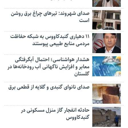
صدای شهروند: تیرهای چراغ برق روشن
است
۱۱ دهیاری گنبدکاووس به شبکه حفاظت
مردمی منابع طبیعی پیوستند
هشدار هواشناسی؛ احتمال آبگرفتگی
معابر و افزایش ناگهانی آب رودخانه‌ها در
گلستان
صدای نانوای گنبدی و گلایه از قطعی برق
حادثه انفجار گاز منزل مسکونی در
گنبدکاووس