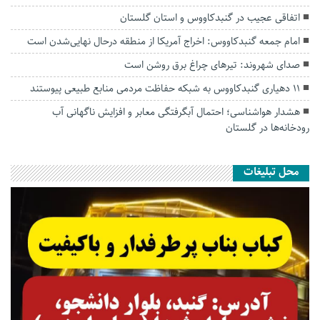
اتفاقی عجیب در‌ گنبدکاووس و استان گلستان
امام جمعه گنبدکاووس: اخراج آمریکا از منطقه درحال نهایی‌شدن است
صدای شهروند: تیرهای چراغ برق روشن است
۱۱ دهیاری گنبدکاووس به شبکه حفاظت مردمی منابع طبیعی پیوستند
هشدار هواشناسی؛ احتمال آبگرفتگی معابر و افزایش ناگهانی آب
رودخانه‌ها در گلستان
محل تبلیغات