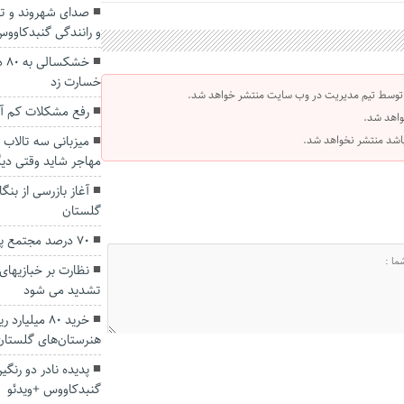
صدای شهروند و تقد
و رانندگی گنبدکاوو
خش
خسارت زد
 توسط تیم مدیریت در وب سایت منتشر خواهد شد.
رفع مشکلات کم آبی
واهد شد.
 باشد منتشر نخواهد شد.
میزبانی سه تالاب‌ 
مهاجر شاید وقتی دیگ
آغاز بازرسی از بنگ
گلستان
۷۰ درصد مجتمع پرورش میگو گمیشان آبگیری شد
نظارت بر خبازیها
تشدید می شود
خرید ۸۰ میل
هنرستان‌های گلستان
پدیده نادر دو رنگ
گنبدکاووس +ویدئو