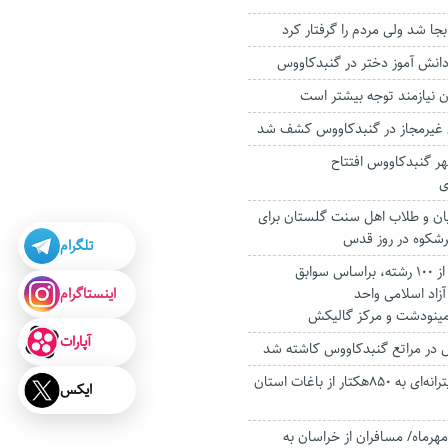
جا شد ولی مردم را گرفتار کرد
 نیازمند توجه بیشتر است
ر گنبدکاووس افتتاح
ی
نیان و طلاب اهل سنت گلستان برای
رشکوه در روز قدس
تلگرام
آغاز ثبت نام بیش از 100 رشته، براساس سوابق
اینستاگرام
زاد اسلامی واحد
ینودشت و مرکز گالیکش
آپارات
خسارت مگس مدیترانه‌ای به ۸۵۰هکتار از باغات استان
ایکس
پیک سفر تا ۱۵ مهرماه/ مسافران از خراسان به