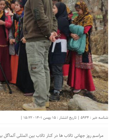
شناسه خبر : 5934 | تاریخ انتشار : 15 بهمن 1401 - 15:22 |
مراسم روز جهانی تالاب ها در کنار تالاب بین المللی آلماگل برگ