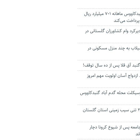
تامین اجتماعی گنبدکاووس ماهانه ۷۰۱ میلیارد ریال
پرداخت می‌کند
رکرد وام کشاورزان گلستانی در
سیلاب به چند منزل مسکونی در
ه گنبد آق قلا پس از ده سال توقف!
ازدواج آسان اولویت مهم امروز
سیکلت محله گدم آباد گنبدکاووس
صادرات محموله ۲۵ تنی سیب زمینی استان گلستان
 درصد جامعه پس از شیوع کرونا دچار
ند