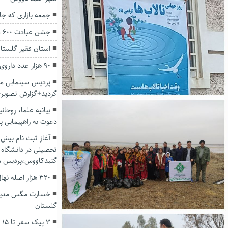
جمعه بازاری که جاب
جشن عبادت ۶۰۰ دانش آموز دختر در گنبدکاووس
استان فقیر گلستان
۹۰ هزار عدد داروی غیرمجاز در گنبدکاووس کشف شد
پردیس سینمایی مه
گردید+گزارش تصویر
بیانیه علما، روحا
دعوت به راهپیمایی پ
تحصیلی در دانشگاه آ
گنبدکاووس،پردیس م
۳۲۰ هزار اصله نهال در مراتع گنبدکاووس کاشته شد
گلستان
۳ 