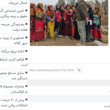
شمال می‌روند
حقوق و بیمه بیکاری 
بخشودگی جریمه دی
هفته دولت
تصاویری از ورود 
شهر کلاله
ادامه پروژه بزرگرا
فراهم کردن شرایط 
است
https://akhbaregonbad.ir/?p=5934
سارق مسلح موتور
دستگیر شد
به قزاقستان
بیش از ۸۰‌
اختلالات روانی شده ا
 است