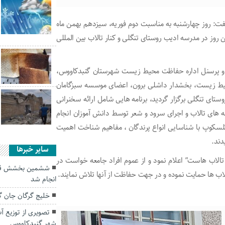
 روز چهارشنبه به مناسبت دوم فوریه، سیزدهم بهمن ماه
روز در مدرسه ادیب روستای تنگلی و کنار تالاب بین المللی
یس و پرسنل اداره حفاظت محیط زیست شهرستان گنبدکاووس،
یط زیست، بخشدار داشلی برون، اعضای موسسه سبزگامان
تای تنگلی برگزار گردید، برنامه هایی شامل ارائه سخنرانی
له های تالاب و اجرای سرود و شعر توسط دانش آموزان انجام
تلسکوپ با شناسایی انواع پرندگان ، مفاهیم شناخت اهمیت
دند.
سایر خبرها
 تالاب هاست” اعلام نمود و از عموم افراد جامعه خواست در
ششمین بخشش قص
اب ها حمایت نموده و در جهت حفاظت از آنها تلاش نمایند.
انجام شد
خلیج گرگان جان 
تصویری از توزیع آ
شهر گنبدکاووس