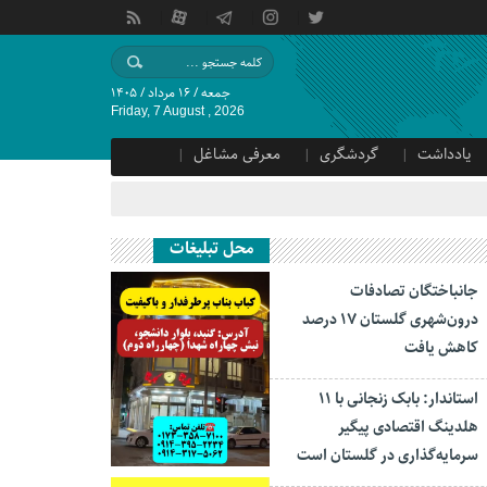
جمعه / ۱۶ مرداد / ۱۴۰۵
Friday, 7 August , 2026
یادداشت
گردشگری
معرفی مشاغل
محل تبلیغات
جانباختگان تصادفات
درون‌شهری گلستان ۱۷ درصد
کاهش یافت
استاندار: بابک زنجانی با ۱۱
هلدینگ اقتصادی پیگیر
سرمایه‌گذاری در گلستان است