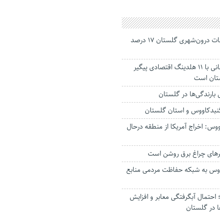
جانباختگان تصادفات درون‌شهری گلستان ۱۷ درصد
استاندار: بابک زنجانی با ۱۱ هلدینگ اقتصادی پیگیر
ستان است
گنبدکاووس و استان گلستان
وس: اخراج آمریکا از منطقه درحال
رهای چراغ برق روشن است
اووس به شبکه حفاظت مردمی منابع
حتمال آبگرفتگی معابر و افزایش
ا در گلستان