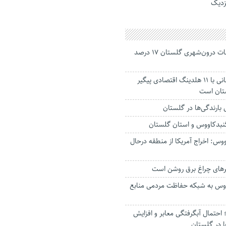
نزدیک
جانباختگان تصادفات درون‌شهری گلستان ۱۷ درصد
استاندار: بابک زنجانی با ۱۱ هلدینگ اقتصادی پیگیر
ستان است
گنبدکاووس و استان گلستان
وس: اخراج آمریکا از منطقه درحال
رهای چراغ برق روشن است
اووس به شبکه حفاظت مردمی منابع
حتمال آبگرفتگی معابر و افزایش
ا در گلستان