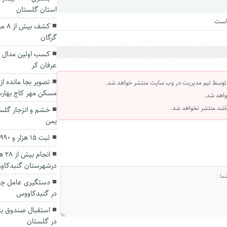
استان گلستان
 است
کشف 
گرگان
کسب اولین مدال طل
عرفان کر
تصویر بجا مانده ا
 توسط تیم مدیریت در وب سایت منتشر خواهد شد.
مسکن مهر کاج بهارس
واهد شد.
 باشد منتشر نخواهد شد.
خشم و انزجار گلست
یمن
ثبت ۱۵ هزار و ۹۹۰ واقعه ولادت در گلستان
انج
درشهرستان گنبدکاو
دستگیری عامل چا
در گنبدکاووس
استقبال صندوق با
در گلستان