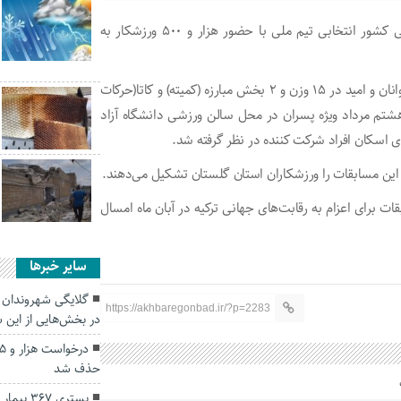
رئیس هیات کاراته گنبدکاووس گفت: مسابقات کاراته قهرمانی کشور انتخابی تیم ملی با حضور هزار و ۵۰۰ ورزشکار به
احمد صفرخانی: این مسابقات در سه گروه سنی نوجوانان، جوانان و امید در ۱۵ وزن و ۲ بخش مبارزه (کمیته) و کاتا(حرکات
هشتم مرداد ویژه پسران در محل سالن ورزشی دانشگاه آزاد
ای اسکان افراد شرکت کننده در نظر گرفته شد.
ات برای اعزام به رقابت‌های جهانی ترکیه در آبان ماه امسال
سایر خبرها
گلایگی شهروندان 
https://akhbaregonbad.ir/?p=2283
در بخش‌هایی از این 
حذف شد
بستری ۳۶۷