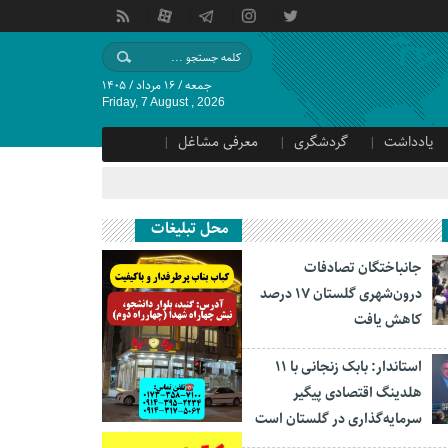
جمعه / ۱۶ مرداد / ۱۴۰۵
Friday, 7 August , 2026
یادداشت
گردشگری
معرفی مشاغل
محل تبلیغات
جانباختگان تصادفات
درون‌شهری گلستان ۱۷ درصد
کاهش یافت
استاندار: بابک زنجانی با ۱۱
هلدینگ اقتصادی پیگیر
سرمایه‌گذاری در گلستان است