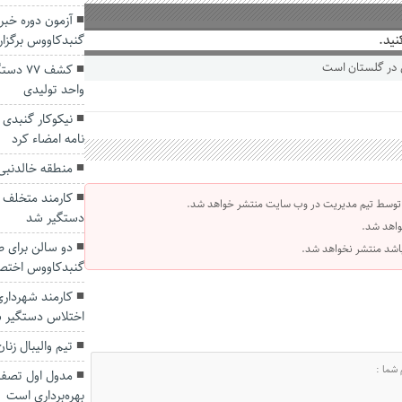
آزمون دوره خبر
نید.
گنبدکاووس برگزا
کشف ۷۷
واحد تولیدی
نیکوکار گنبدی 
نامه امضاء کرد
منطقه خالدنب
کارمند متخلف ا
 توسط تیم مدیریت در وب سایت منتشر خواهد شد.
دستگیر شد
واهد شد.
دو سالن برای ط
 باشد منتشر نخواهد شد.
گنبدکاووس اختص
کارمند شهرداری 
اختلاس دستگیر 
تیم والیبال زن
مدول اول تصفی
بهره‌برداری است