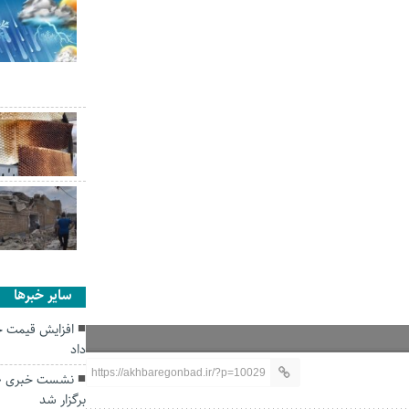
سایر خبرها
افزایش قیمت خ
داد
https://akhbaregonbad.ir/?p=10029
نشست خبری «ه
برگزار شد