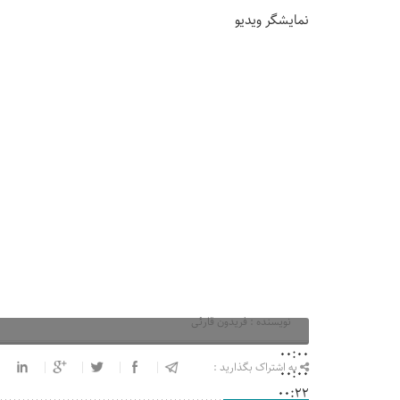
نمایشگر ویدیو
نویسنده : فریدون قارئی
00:00
به اشتراک بگذارید :
00:00
00:22