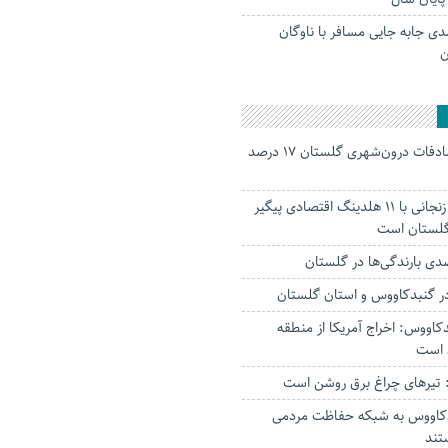
 ۲۹ درصدی جابه جایی مسافر با ناوگان
ن
جانباختگان تصادفات درون‌شهری گلستان ۱۷ درصد
استاندار: بابک زنجانی با ۱۱ هلدینگ اقتصادی پیگیر
 گلستان است
ر‌ گنبدکاووس و استان گلستان
کاووس: اخراج آمریکا از منطقه
 است
تیرهای چراغ برق روشن است
بدکاووس به شبکه حفاظت مردمی
تند