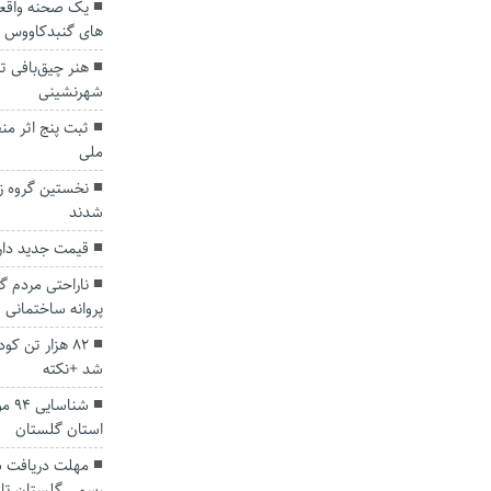
یک صحنه واقعی
های گنبدکاووس
هنر چیق‌بافی ت
شهرنشینی
ثبت پنج اثر من
ملی
نخستین گروه ز
شدند
قیمت جدید دار
ناراحتی مردم گ
پروانه ساختمانی
۸۲ هزار تن ک
شد +نکته
شناس
استان گلستان
مهلت دریافت س
رسمی گلستان تا 