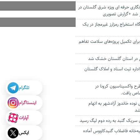
نگاری حرفه ای ویژه شرق گلستان در
ر شد +گزارش تصویری
 دستگاه استخراج رمز‌ارز غیرمجاز در یک
برای تکمیل پروژه‌های سلامت تفاهم
ی در استان گلستان خشک شد
داره ثبت اسناد و املاک گلستان
رح واکسیناسیون کرونا در
تلگرام
اص یافت.
اینستاگرام
نوده خاندوز آزادشهر به اتهام
شد
آپارات
ان سریک گنبد به رده دوم لیگ رسید
ه‌خانه فاضلاب گنبدکاووس آماده
ایکس