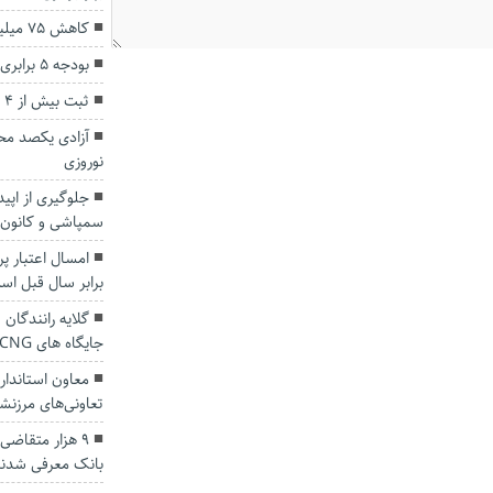
کاهش ۷۵ میلیمتری باران در استان گلستان
بودجه ۵ برابری برای شهرداری گنبد؟
ثبت بیش از ۴ میلیون تردد در محور‌های گلستان
آزادی یکصد محک
نوروزی
جلوگیری از اپی
سمپاشی و کانون 
برابر سال قبل اس
جایگاه های CNG شهرستان گنبدکاووس
معاون استاندا
تعاونی‌های مرزن
۹ هزار متقاض
بانک معرفی شدن