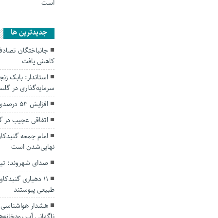
است
جديدترين ها
کاهش یافت
سرمایه‌گذاری در گل
افزایش ۵۳ درصدی بارندگی‌ها در گلستان
اتفاقی عجیب در‌ 
امام جمعه گنبدکاو
نهایی‌شدن است
صدای شهروند: تی
۱۱ دهیاری گنبدک
طبیعی پیوستند
هشدار هواشناسی؛ ا
ناگهانی آب رودخانه‌ه