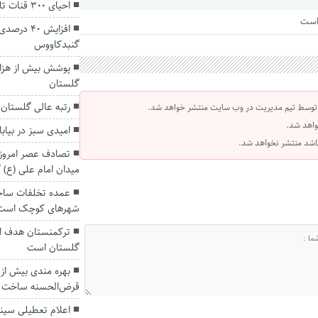
احیای ۳۰۰ قنات تا ۳ سال آینده در گلستان
 است
افزایش ۴۰
گنبدکاووس
گلستان
رتبه عالی گلستان 
 توسط تیم مدیریت در وب سایت منتشر خواهد شد.
واهد شد.
امیدی سبز در بیا
 باشد منتشر نخواهد شد.
تصادف عصر امروز 
میدان امام علی (ع) 
عمده تخلفات ساخت
شهرهای کوچک است
ترکمنستان هدف او
گلستان است
قرض‌الحسنه ساخت م
اعلام تعطیلی سینم