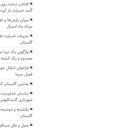
افتادن درخت روی 
گنبد خسارت بار آور
میزان بارش‌ها و ت
مرداد ماه امسال
جزییات خسارت طو
گلستان
مصدوم و یک کشته ب
فراخوان انتقال خو
فصل سرما
مدارس گلستان کمب
ساسان خداپرست، س
شهرداری گنبدکاووس
یکشنبه و دوشنبه؛ آ
گلستان