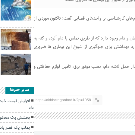
یم‌های کارشناسی بر واحدهای قصابی گفت: تاکنون موردی از
یماری مشترک بین انسان و دام وجود دارد که از طریق تماس با دام آلوده و کنه به
رد بهداشتی برای جلوگیری از شیوع این بیماری ها ضروری
ر حمل لاشه دام، نصب موتور برق، تامین لوازم حفاظتی و
سایر خبرها
افزایش قیمت خودر
https://akhbaregonbad.ir/?p=1958
داد
بخشش یک محکوم 
پملب یک قصر باد