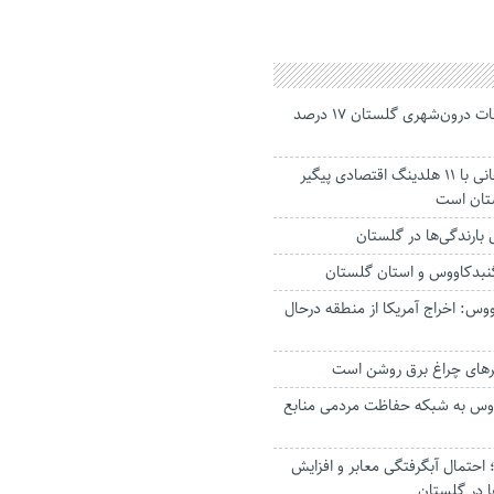
جانباختگان تصادفات درون‌شهری گلستان ۱۷ درصد
استاندار: بابک زنجانی با ۱۱ هلدینگ اقتصادی پیگیر
ستان است
گنبدکاووس و استان گلستان
وس: اخراج آمریکا از منطقه درحال
رهای چراغ برق روشن است
اووس به شبکه حفاظت مردمی منابع
حتمال آبگرفتگی معابر و افزایش
ا در گلستان