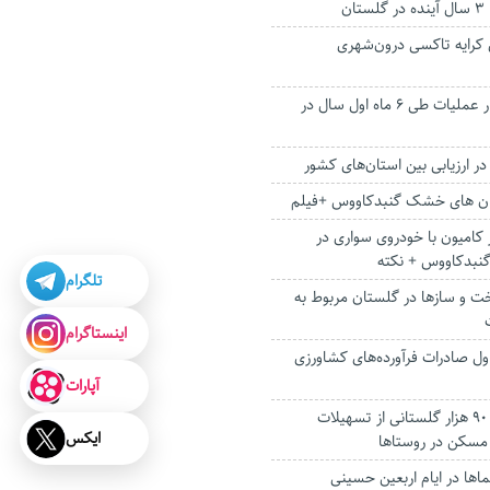
 درصدی کرایه تاکسی درون‌شهری
پوشش بیش از هزار عملیات طی ۶ ماه اول سال در
در ارزیابی بین استان‌های کشور
بان های خشک گنبدکاووس +فیلم
کامیون با خودروی سواری در
گنبدکاووس + نکته
تلگرام
 و سازها در گلستان مربوط به
اینستاگرام
ل صادرات فرآورده‌های کشاورزی
آپارات
بهره مندی بیش از ۹۰ هزار گلستانی از تسهیلات
ایکس
سکن در روستا‌ها
ا‌ها در ایام اربعین حسینی