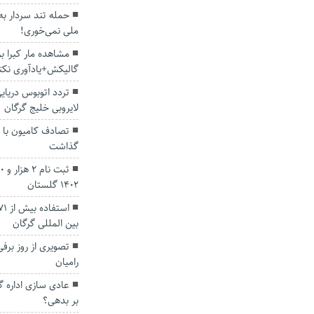
حمله تند سردار به
ملی نمی‌خوری!
مشاهده مار کبرا ب
گالیکش+یادآوری نکت
تردد اتوبوس دریای
لایروبی خلیج گرگان
گذاشت
۱۴۰۲ گلستان
بین المللی گرگان
تصویری از روز برف
رامیان
عادی سازی اداره گ
بر بدهی؟