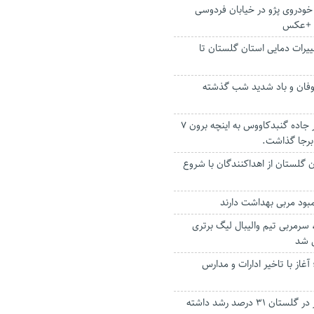
خودروی پژو در خیابان فردوسی
د +عکس
غییرات دمایی استان گلستان تا
فان و باد شدید شب گذشته
واژگونی یک تیبا در جاده گنبدکاووس به اینچه برون ۷
رجا گذاشت.
ن گلستان از اهداکنندگان با شروع
ود مربی بهداشت دارند
رمربی تیم والیبال لیگ برتری
 شد
غاز با تاخیر ادارات و مدارس
حمل و نقل مسافر در گلستان ۳۱ درصد رشد داشته