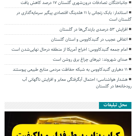
جانباختگان تصادفات درون‌شهری گلستان ۱۷ درصد کاهش یافت
استاندار: بابک زنجانی با ۱۱ هلدینگ اقتصادی پیگیر سرمایه‌گذاری در
گلستان است
افزایش ۵۳ درصدی بارندگی‌ها در گلستان
اتفاقی عجیب در‌ گنبدکاووس و استان گلستان
امام جمعه گنبدکاووس: اخراج آمریکا از منطقه درحال نهایی‌شدن است
صدای شهروند: تیرهای چراغ برق روشن است
۱۱ دهیاری گنبدکاووس به شبکه حفاظت مردمی منابع طبیعی پیوستند
هشدار هواشناسی؛ احتمال آبگرفتگی معابر و افزایش ناگهانی آب
رودخانه‌ها در گلستان
محل تبلیغات