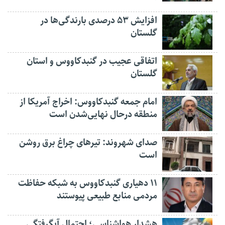
افزایش ۵۳ درصدی بارندگی‌ها در
گلستان
اتفاقی عجیب در‌ گنبدکاووس و استان
گلستان
امام جمعه گنبدکاووس: اخراج آمریکا از
منطقه درحال نهایی‌شدن است
صدای شهروند: تیرهای چراغ برق روشن
است
۱۱ دهیاری گنبدکاووس به شبکه حفاظت
مردمی منابع طبیعی پیوستند
هشدار هواشناسی؛ احتمال آبگرفتگی