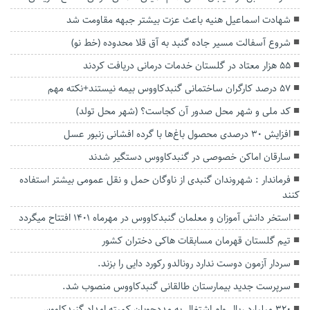
شهادت‌ اسماعیل هنیه باعث عزت بیشتر جبهه مقاومت شد
شروع آسفالت مسیر جاده گنبد به آق قلا محدوده (خط نو)
۵۵ هزار معتاد در گلستان خدمات درمانی دریافت کردند
۵۷ درصد کارگران ساختمانی گنبدکاووس بیمه نیستند+نکته مهم
کد ملی و شهر محل صدور آن کجاست؟ (شهر محل تولد)
افزایش ۳۰ درصدی محصول باغ‌ها با گرده افشانی زنبور عسل
سارقان اماکن خصوصی در گنبدکاووس دستگیر شدند
فرماندار : شهروندان گنبدی از ناوگان حمل و نقل عمومی بیشتر استفاده
کنند
استخر دانش آموزان و معلمان گنبدکاووس در مهرماه 1401 افتتاح میگردد
تیم گلستان قهرمان مسابقات هاکی دختران کشور
سردار آزمون دوست ندارد رونالدو رکورد دایی را بزند.
سرپرست جدید بیمارستان طالقانی گنبدکاووس منصوب شد.
۳۲۰ میلیارد ریال وام اشتغال به مددجویان کمیته امداد گنبدکاووس