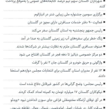
شهرداران گلستان سهم نیم درصد کتابخانه‌های عمومی را به‌موقع پرداخت
کنند
برگزاری سومین جشنواره ملی زیبایی شتر در انبارالوم
فعالیت ۹۰ دفتر خدمات مسافرتی دارای مجوز در گلستان
رئیس جمهور پنجشنبه به استان گلستان سفر می‌کند
زنگ خطر برای سفره‌های آب زیر زمینی گلستان به صدا در آمد
صنوف مسافری گلستان ملزم به نظارت بیشتر در شرکت‌ها شدند
دو مرکز خصوصی دیالیز تا دهه فجر در گلستان افتتاح می شود
واژگونی و حریق خودرو در گلستان جان ۲ نفر را گرفت
۱۳ نفر از مدیران استان گلستان برای انتخابات مجلس دوازدهم استعفا
دادند
رئیس مجلس: وضع گرانی‌ها در کشور غیرقابل دفاع شده است
نیکوکاران گلستان ۱۷ میلیارد تومان به کمیته امداد کمک کردند
در آق توقای آرامگاه مختومقلی فراغی جای سوزن انداختن نبود +ویدئو
سرقت کابل در خیابان اصلی امام‌خمینی شمالی حوالی تقاطع شریعتی