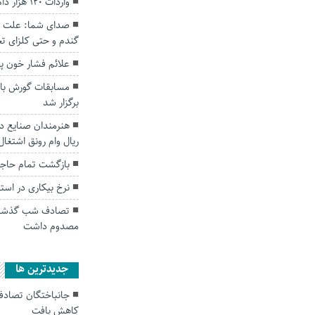
واردات ۱۲۰ هزار دام زنده به گلستان آغاز شد
صدای شما: علت تاخی
گندم و حتی کلزای تح
علائم فشار خون پ
برگزار شد
هنرمندان صنایع 
ریال وام رونق اشتغال
بازگشت تمام حاجی
نرخ بیکاری در استان گلست
تصادف شب گذشته 
مصدوم داشت
جديدترين ها
کاهش یافت