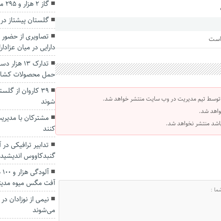
گاز ۲ هزار و ۲۹۵ مشترک غیرخانگی گلستان قطع شد
گلستان پیشتاز در 
تصاویری از حضور د
 است
دارایی در میان عزادا
تدارک ۱۳ ه
حمل محصولات کشاو
۳۹ کاروان از گل
 توسط تیم مدیریت در وب سایت منتشر خواهد شد.
شوند
واهد شد.
مشترکان با مدیری
 باشد منتشر نخواهد شد.
کنند
تدابیر ترافیکی در 
گنبدکاووس اندیشید
آل
آفت مگس میوه مدیتر
نیمی از نوزادان در
می‌شوند