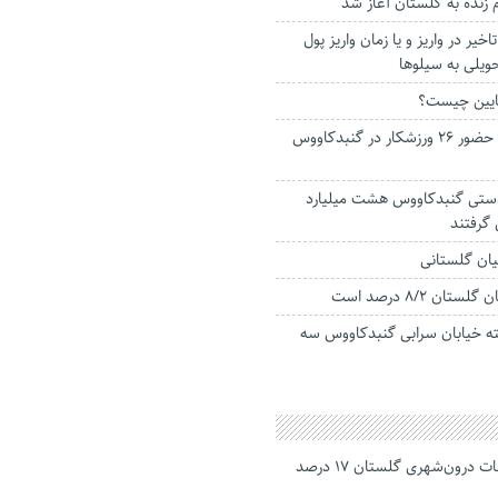
ر در واریز و یا زمان واریز پول
ویلی به سیلوها
ایین چیست؟
مسابقات گورش با حضور ۲۶ ورزشکار در گنبدکاووس
دستی گنبدکاووس هشت میلیارد
 گرفتند
ان گلستانی
ان ۸/۲ درصد است
خیابان سرابی گنبدکاووس سه
جانباختگان تصادفات درون‌شهری گلستان ۱۷ درصد