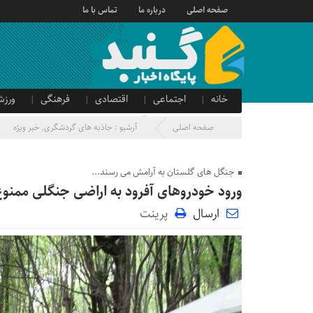
صفحه اصلی
درباره ما
تماس با ما
خانه
اجتماعی
اقتصادی
فرهنگی
ورزش
صدای شهروند
آگهی دولتی
صفحه اصلی
آرشیو :
جاذبه های گردشگری
,
خبر ویژه
جنگل های گلستان به آرامش می رسند...
ورود خودروهای آفرود به اراضی جنگلی ممنو
ارسال
پرینت