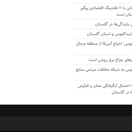
استاندار: بابک زنجانی با ۱۱ هلدینگ اقتصادی پیگیر
ستان است
گنبدکاووس و استان گلستان
وس: اخراج آمریکا از منطقه درحال
رهای چراغ برق روشن است
اووس به شبکه حفاظت مردمی منابع
حتمال آبگرفتگی معابر و افزایش
ا در گلستان