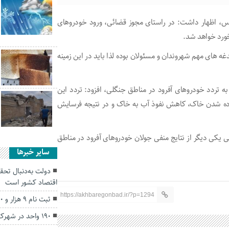
یس، اظهار داشت: در راستای مجوز قضائی، ورود خودروهای
رخورد خواهد شد.
های مهم شهروندان و مسئولان بوده لذا باید در این زمینه
به تردد خودروهای آفرود در مناطق جنگلی، افزود: تردد این
ه شدن خاک، کاهش نفوذ آب به خاک و در نتیجه فرسایش
 دیگر از نتایج منفی جولان خودروهای آفرود در مناطق
سایر خبرها
اقتصاد کشور است
https://akhbaregonbad.ir/?p=1294
ثبت نام ۹ هزار و ۵۰۰ گلستانی برای سفر اربعین
۱۹۰ واحد در شهرک‌های صنعتی گلستان راکد است.