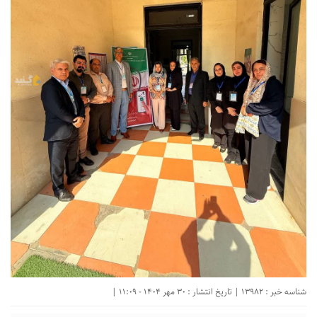
شناسه خبر : 13982 | تاریخ انتشار : 30 مهر 1404 - 11:09 |