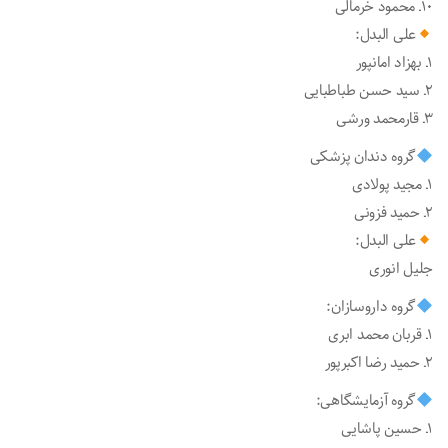
۱۰ـ محمود خرمالی
علی البدل:
۱ـ بهزاد امانپور
۲ـ سید حسن طباطبایی
۳ـ قارمحمد ورشی
گروه دندان پزشکی
۱ـ مجید پولادی
۲ـ حمید فزونی
علی البدل:
جلیل انوری
گروه داروسازان:
۱ـ قربان محمد ابری
۲ـ حمید رضا اکبرپور
گروه آزمایشگاهی:
۱ـ حسین پاشایی