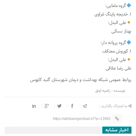
گروه مامایی:
۱ـ خدیجه یاپنگ غراوی
علی البدل:
بهناز بسکی
گروه پروانه دار:
۱ـ کوروش معتکف
علی البدل:
علی رضا علاقی
روابط عمومی شبکه بهداشت و درمان شهرستان گنبد کاووس
نویسنده : راضیه اونق
به اشتراک بگذارید :
https://akhbaregonbad.ir/?p=13982
اخبار مشابه