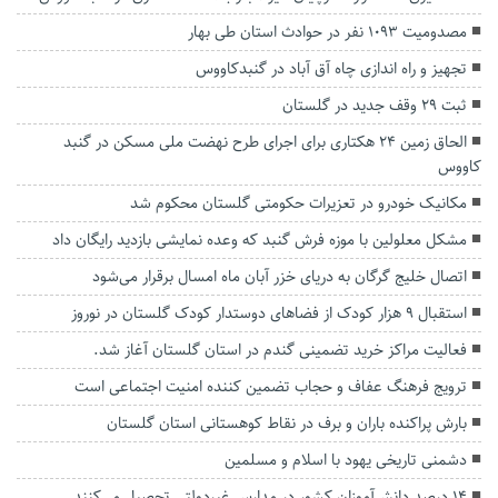
مصدومیت ۱۰۹۳ نفر در حوادث استان طی بهار
تجهیز و راه اندازی چاه آق آباد در گنبدکاووس
ثبت ۲۹ وقف جدید در گلستان
الحاق زمین ۲۴ هکتاری برای اجرای طرح نهضت ملی مسکن در گنبد
کاووس
مکانیک خودرو در تعزیرات حکومتی گلستان محکوم شد
مشکل معلولین با موزه فرش گنبد که وعده نمایشی بازدید رایگان داد
اتصال خلیج گرگان به دریای خزر آبان ماه امسال برقرار می‌شود
استقبال ۹ هزار کودک از فضاهای دوستدار کودک گلستان در نوروز
فعالیت مراکز خرید تضمینی گندم در استان گلستان آغاز شد.
ترویج فرهنگ عفاف و حجاب تضمین کننده امنیت اجتماعی است
بارش پراکنده باران و برف در نقاط کوهستانی استان گلستان
دشمنی تاریخی یهود با اسلام و مسلمین
۱۴ درصد دانش‌آموزان کشور در مدارس غیردولتی تحصیل می‌کنند