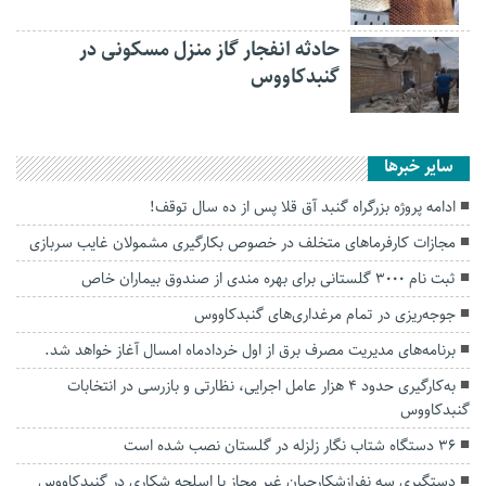
حادثه انفجار گاز منزل مسکونی در
گنبدکاووس
سایر خبرها
ادامه پروژه بزرگراه گنبد آق قلا پس از ده سال توقف!
مجازات کارفرما‌های متخلف در خصوص بکارگیری مشمولان غایب سربازی
ثبت نام ۳۰۰۰ گلستانی برای بهره مندی از صندوق بیماران خاص
جوجه‌ریزی در تمام مرغداری‌های گنبدکاووس
برنامه‌های مدیریت مصرف برق از اول خردادماه امسال آغاز خواهد شد.
به‌کارگیری حدود ۴ هزار عامل اجرایی، نظارتی و بازرسی در انتخابات
گنبدکاووس
۳۶ دستگاه شتاب نگار زلزله در گلستان نصب شده است
دستگیری سه نفرازشکارچیان غیر مجاز با اسلحه شکاری در گنبدکاووس