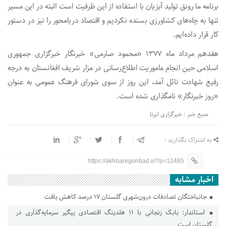
برنامه ما رونق تولید آبزیان با استفاده از این ظرفیت است البته در این مسیر
تنها به چاه‌های کشاورزی بسنده نکردیم و اقتصاد دریامحور را نیز در دستور
کار قرار داده‌ایم.
هفدهم مرداد ماه ۱۳۷۷ «محمود صارمی» خبرنگار خبرگزاری جمهوری
اسلامی حین انجام ماموریت اطلاع‌رسانی در مزار شریف افغانستان به درجه
رفیع شهادت نائل آمد، این روز از سوی شورای فرهنگ عمومی به عنوان
«روز خبرنگار» نامگذاری شده است.
منبع خبر : خبرگزاری ایرنا
به اشتراک بگذارید :
https://akhbaregonbad.ir/?p=12485
اخبار مشابه
جانباختگان تصادفات درون‌شهری گلستان ۱۷ درصد کاهش یافت
استاندار: بابک زنجانی با ۱۱ هلدینگ اقتصادی پیگیر سرمایه‌گذاری در
گلستان است