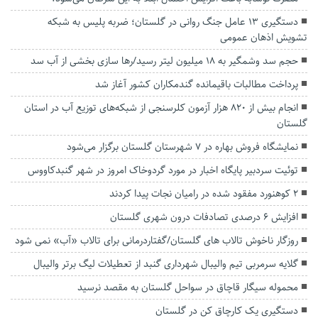
دستگیری ۱۳ عامل جنگ روانی در گلستان؛ ضربه پلیس به شبکه
تشویش اذهان عمومی
حجم سد وشمگیر به ۱۸ میلیون لیتر رسید/رها سازی بخشی از آب سد
پرداخت مطالبات باقیمانده گندمکاران کشور آغاز شد
انجام بیش از ۸۲۰ هزار آزمون کلرسنجی از شبکه‌های توزیع آب در استان
گلستان
نمایشگاه فروش بهاره در ۷ شهرستان گلستان برگزار می‌شود
توئیت سردبیر پایگاه اخبار در مورد گردوخاک امروز در شهر گنبدکاووس
۲ کوهنورد مفقود شده در رامیان‌ نجات پیدا کردند
افزایش ۶ درصدی تصادفات درون شهری گلستان
روزگار ناخوش تالاب های گلستان/گفتاردرمانی برای تالاب «آب» نمی شود
گلایه سرمربی تیم والیبال شهرداری گنبد از تعطیلات لیگ برتر والیبال
محموله سیگار قاچاق در سواحل گلستان به مقصد نرسید
دستگیری یک کارچاق کن در گلستان