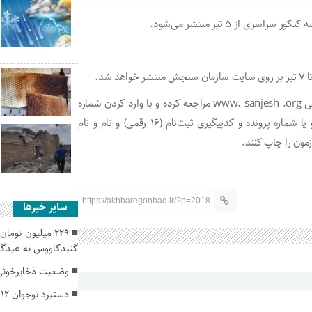
از ۵ تیر منتشر می‌شود.
لازم است داوطلبان به درگاه اطلاع‌رسانی این سازمان به نشانی www. sanjesh .org مراجعه کرده و با وارد کردن شماره
سريال كارت اعتباری ثبت نام (۱۲ رقمی) و شماره شناسنامه و يا شماره پرونده و كدپيگيری ثبت‌نام (۱۶ رقمی) و نام و نام
مون را چاپ کنند.
https://akhbaregonbad.ir/?p=2018
سایر خبرها
229 میلیون توم
گنبدکاووس به عیدگاه
وضعیت ذخایرخونی 
دستبرد نوجوان ۱۲ ساله گرگانی به حساب بانکی مادر