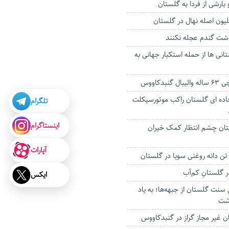
بارشی از فردا به گلستان
داشت گندم عجله نکنند
انی ها از حمله استکبار جهانی به
دکاووس
جاده ای گلستان راکب موتورسیکلت
تلگرام
اینستاگرام
گلستان چشم انتظار کمک خیران
آپارات
 گلستانِ کم‌آب
ایکس
 سنت گلستان از جبهه‌ها؛ به یاد
ذشت
 غیر مجاز گراز در گنبدکاووس