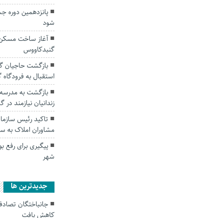
پانزدهمین دوره جشن
شود
آغاز ساخت مسکن ج
گنبدکاووس
استقبال به فرودگاه گ
زندانیان نیازمند در 
تاکید رئیس سازمان
مشاوران املاک به سا
پیگیری برای رفع بو
شهر
جديدترين ها
کاهش یافت