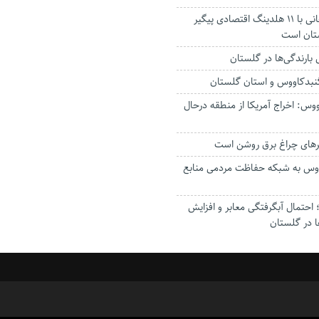
استاندار: بابک زنجانی با ۱۱ هلدینگ اقتصادی پیگیر
ستان است
گنبدکاووس و استان گلستان
وس: اخراج آمریکا از منطقه درحال
رهای چراغ برق روشن است
اووس به شبکه حفاظت مردمی منابع
حتمال آبگرفتگی معابر و افزایش
ا در گلستان