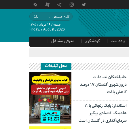
جمعه / ۱۶ مرداد / ۱۴۰۵
Friday, 7 August , 2026
یادداشت
گردشگری
معرفی مشاغل
محل تبلیغات
جانباختگان تصادفات
درون‌شهری گلستان ۱۷ درصد
کاهش یافت
استاندار: بابک زنجانی با ۱۱
هلدینگ اقتصادی پیگیر
سرمایه‌گذاری در گلستان است