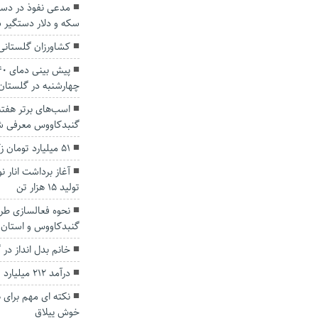
مدعی نفوذ در دست
سکه و دلار دستگیر 
کشاورزان گلستانی
چهارشنبه در گلستان
اسب‌های برتر هفت
گنبدکاووس معرفی ش
۵۱ میلیارد تومان زکات در گلستان جمع‌آوری شد
آغاز برداشت انار ن
تولید ۱۵ هزار تن
نحوه فعالسازی طرح
گنبدکاووس و استان
خانم بدل انداز در گ
درآمد ۲۱۲ میلیارد تومانی گمرکات گلستان
نکته ای مهم برای
خوش ییلاق