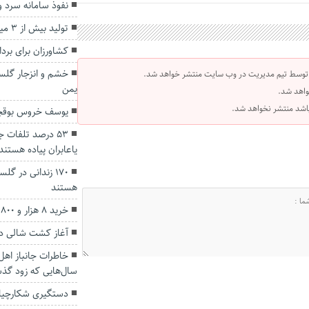
نفوذ سامانه سرد و 
تولید بیش از ۳ میلیون اصله نهال در گلستان
کشاورزان برای بر
خشم و انزجار گلست
 توسط تیم مدیریت در وب سایت منتشر خواهد شد.
یمن
واهد شد.
 باشد منتشر نخواهد شد.
یوسف خروس بوقچی ۶۳ ساله والیبال گنب
۵۳ درصد تلفات 
یاعابران پیاده هستند
۱۷۰ زندانی در 
هستند
خرید ۸ هزار و ۸۰۰ تن دانه روغنی سویا در گلستان
آغاز کشت شالی در
خاطرات جانباز اهل
سال‌هایی که زود گ
دستگیری شکارچیان