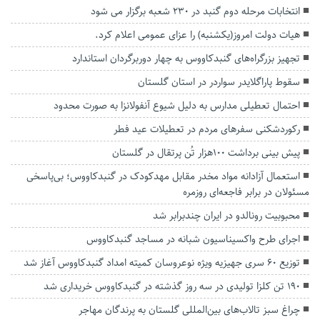
انتخابات مرحله دوم گنبد در ۲۳۰ شعبه برگزار می شود
هیات دولت امروز(یکشنبه) را عزای عمومی اعلام کرد.
تجهیز بزرگراه‌های گنبدکاووس به چهار دوربرگردان‌ استاندارد
سقوط پاراگلایدر سواردر در استان گلستان
احتمال تعطیلی مدارس به دلیل شیوع آنفولانزا به صورت محدود
رکوردشکنی سفرهای مردم در تعطیلات عید فطر
پیش بینی برداشت ۱۰۰هزار تُن پرتقال در گلستان
استعمال آزادانه مواد مخدر مقابل مهدکودک در گنبدکاووس؛ بی‌پاسخی
مسئولان در برابر فاجعه‌ای روزمره
محبوبیت رونالدو در ایران چندبرابر شد
اجرای طرح واکسیناسیون شبانه در مساجد گنبدکاووس
توزیع ۶۰ سری جهیزیه ویژه نوعروسان کمیته امداد گنبدکاووس آغاز شد
۱۹۰ تن کلزا تولیدی در سه روز گذشته در گنبدکاووس خریداری شد
چراغ سبز تالاب‌های بین‌المللی گلستان به پرندگان مهاجر