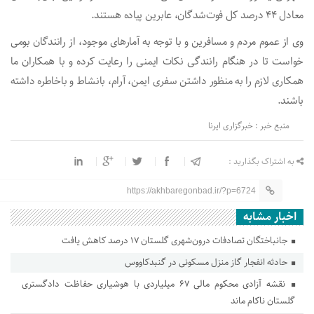
معادل ۴۴ درصد کل فوت‌شدگان، عابرین پیاده هستند.
وی از عموم مردم و مسافرین و با توجه به آمارهای موجود، از رانندگان بومی
خواست تا در هنگام رانندگی نکات ایمنی را رعایت کرده و با همکاران ما
همکاری لازم را به منظور داشتن سفری ایمن، آرام، بانشاط و باخاطره داشته
باشند.
منبع خبر : خبرگزاری ایرنا
به اشتراک بگذارید :
https://akhbaregonbad.ir/?p=6724
اخبار مشابه
جانباختگان تصادفات درون‌شهری گلستان ۱۷ درصد کاهش یافت
حادثه انفجار گاز منزل مسکونی در گنبدکاووس
نقشه آزادی محکوم مالی ۶۷ میلیاردی با هوشیاری حفاظت دادگستری
گلستان ناکام ماند