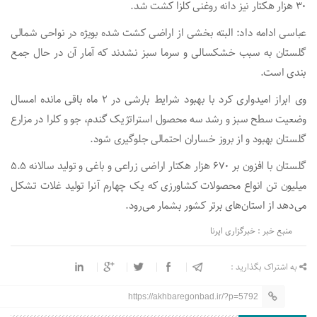
۳۰ هزار هکتار نیز دانه روغنی کلزا کشت شد.
عباسی ادامه داد: البته بخشی از اراضی کشت شده بویژه در نواحی شمالی
گلستان به سبب خشکسالی و سرما سبز نشدند که آمار آن در حال جمع
بندی است.
وی ابراز امیدواری کرد با بهبود شرایط بارشی در ۲ ماه باقی مانده امسال
وضعیت سطح سبز و رشد سه محصول استراتژیک گندم، جو و کلرا در مزارع
گلستان بهبود و از بروز خساران احتمالی جلوگیری شود.
گلستان با افزون بر ۶۷۰ هزار هکتار اراضی زراعی و باغی و تولید سالانه ۵.۵
میلیون تن انواع محصولات کشاورزی که یک چهارم آنرا تولید غلات تشکل
می‌دهد از استان‌های برتر کشور بشمار می‌رود.
منبع خبر : خبرگزاری ایرنا
به اشتراک بگذارید :
https://akhbaregonbad.ir/?p=5792