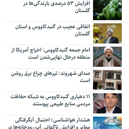
افزایش ۵۳ درصدی بارندگی‌ها در
گلستان
اتفاقی عجیب در‌ گنبدکاووس و استان
گلستان
امام جمعه گنبدکاووس: اخراج آمریکا از
منطقه درحال نهایی‌شدن است
صدای شهروند: تیرهای چراغ برق روشن
است
۱۱ دهیاری گنبدکاووس به شبکه حفاظت
مردمی منابع طبیعی پیوستند
هشدار هواشناسی؛ احتمال آبگرفتگی
معابر و افزایش ناگهانی آب رودخانه‌ها در