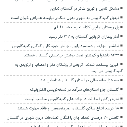
مشکل تامین و توزیع شکر در گلستان نداریم
تبدیل گنبدکاووس به شهری بدون متکدی نیازمند همراهی خیران است
پل روستای اوقچی کلاله تخریب شد +فیلم
آمار بیماران کرونایی گلستان به ۱۴۳ نفر رسید
نداشتن مهارت و دستمزد پایین، چالش حوزه کار و کارگری گنبدکاووس
8422 ناشنوا و کم‌شنوا تحت پوشش بهزیستی گلستان هستند
خیرین پیشقدم شدند: گروهی از پزشکان مغز و اعصاب و ارتوپدی به
گنبدکاووس می آیند
سه هزار خانه خالی در استان گلستان شناسایی شد
گلستان جزو استان‌های سرآمد در نسخه‌نویسی الکترونیک
نحوه روکش آسفالت در جاده های گنبدکاووس مناسب نیست
۹۸ درصد اتباع ساکن گلستان، غیرمتخصص و فاقد مهارت هستند
کاهش ۳۰ درصدی تعداد جان باختگان تصادفات درون شهری در گلستان
۵۰ درصد ماشین‌آلات راهداری گلستان به نوسازی نیاز دارد