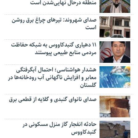
منطقه درحال نهایی‌شدن است
صدای شهروند: تیرهای چراغ برق روشن
است
۱۱ دهیاری گنبدکاووس به شبکه حفاظت
مردمی منابع طبیعی پیوستند
هشدار هواشناسی؛ احتمال آبگرفتگی
معابر و افزایش ناگهانی آب رودخانه‌ها در
گلستان
صدای نانوای گنبدی و گلایه از قطعی برق
حادثه انفجار گاز منزل مسکونی در
گنبدکاووس