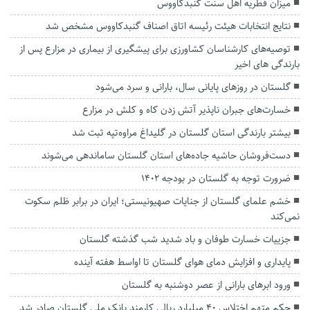
میزان فطریه اهل سنت گنبدکاووس
نتایج انتخابات هیئت رئیسه اتاق اصناف گنبدکاووس مشخص شد
توصیه‌های کارشناسان کشاورزی برای پیشگیری از بیماری در مزارع پس از
بارندگی های اخیر
گلستان در روزهای پایانی سال، بارانی و سرد می‌شود
خسارت‌های جبران ناپذیر آتش زدن کاه و کلش در مزارع
بیشتر بارندگی استان گلستان در گلیداغ مراوه‌تپه ثبت شد
دست‌فروشان حاشیه جاده‌های استان گلستان ساماندهی می‌شوند
ضرورت توجه به گلستان در بودجه ۱۴۰۲
خشم علمای گلستان از جنایات صهیونیستی؛ ایران در برابر ظلم سکوت
نمی‌کند
جزییات خسارت طوفان و باد شدید شب گذشته گلستان
پایداری و افزایش دمای هوای گلستان تا اواسط هفته آینده
ورود ابر‌های بارانی از عصر دوشنبه به گلستان
حکم متهم اختلاس ۴۰ میلیارد ریالی کارمند بانک ملی گلستان صادر شد