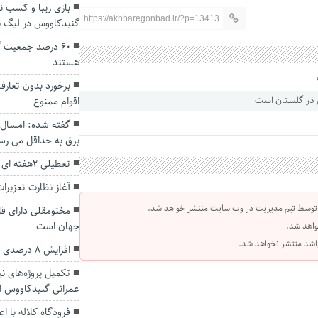
بازی زیبا و کسب ن
https://akhbaregonbad.ir/?p=13413
گنبدکاووس در لیگ بر
۶۰ درصد جمعیت
هستند
برخورد بدون تعار
اقوام ممنوع
گفته شده: امسال 
برق به حداقل می رس
تعطیلی 2هفته ای کورس اسبدوانی پاییزه گنبدکاووس
آغاز نظارت تعزیرا
 توسط تیم مدیریت در وب سایت منتشر خواهد شد.
مختومقلی دارای ق
جهان است
واهد شد.
 باشد منتشر نخواهد شد.
افزایش ۸ درصدی ترددهای نوروزی در گلستان
تکمیل پروژه‌های نی
عمرانی گنبدکاووس 