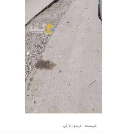
نویسنده : فریدون قارئی