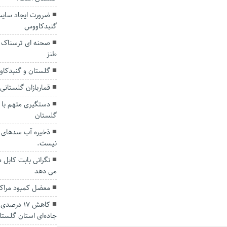
گنبدکاووس
صحنه ای ترسناک د
طنز
گلستان و گنبدکا
قماربازان گلستانی ۱۳۵ میلیارد تومان محکوم شدن
گلستان
ذخیره آب سدهای ا
نیست.
نگرانی بابت کابل 
می دهد
معضل کمبود مراکز
کاهش ۱۷ د
جاده‌ای استان گلستا