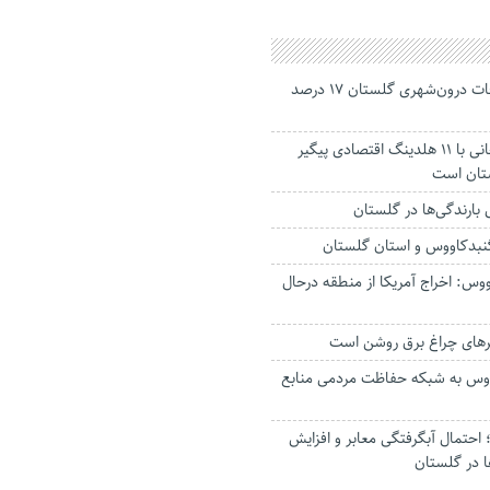
جانباختگان تصادفات درون‌شهری گلستان ۱۷ درصد
استاندار: بابک زنجانی با ۱۱ هلدینگ اقتصادی پیگیر
ستان است
گنبدکاووس و استان گلستان
وس: اخراج آمریکا از منطقه درحال
رهای چراغ برق روشن است
اووس به شبکه حفاظت مردمی منابع
حتمال آبگرفتگی معابر و افزایش
ا در گلستان