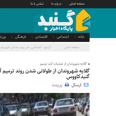
صفحه اصلی
درباره ما
تماس با ما
خانه
اجتماعی
اقتصادی
فرهنگی
ورزش
صدای شهروند
آگهی دولتی
صفحه اصلی
آرشیو :
اجتماعی
,
خبر ویژه
,
صدای شهروند
,
گلایه شهروندان از عملیات کند ترمیم
گلایه شهروندان از طولانی شدن روند ترمیم 
گنبدکاووس
ارسال
پرینت