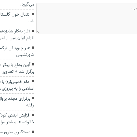
می‌گیرد.
انتقال خون گلستا
شد
آغاز به‌کار شانزد
اقوام ایران‌زمین از امر
هنر چیق‌بافی ترکم
شهرنشینی
آیین وداع با پیکر
برگزار شد + تصاویر
امام خمینی(ره) با 
اسلامی را به پیروزی 
برقراری مجدد پرواز
وقفه
افزایش ابتلای کودک
خانواده ها بیشتر مرا
دستگیری سارق سی