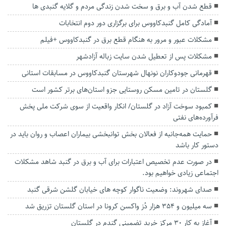
قطع شدن آب و برق و سخت شدن زندگی مردم و گلایه گنبدی ها
آمادگی کامل گنبدکاووس برای برگزاری دور دوم انتخابات
مشکلات عبور و مرور به هنگام قطع برق در گنبدکاووس +فیلم
مشکلات پس از تعطیل شدن سایت زباله آزادشهر
قهرمانی جودوکاران نونهال شهرستان گنبدکاووس در مسابقات استانی
گلستان در تامین مسکن روستایی جزو استان‌های برتر کشور است
کمبود سوخت آزاد در گلستان/ انکار واقعیت از سوی شرکت ملی پخش
فرآورده‌های نفتی
حمایت همه‌جانبه از فعالان بخش توانبخشی بیماران اعصاب و روان باید در
دستور کار باشد
در صورت عدم تخصیص اعتبارات برای آب و برق در گنبد شاهد مشکلات
اجتماعی زیادی خواهیم بود.
صدای شهروند: وضعیت ناگوار کوچه های خیابان گلشن شرقی گنبد
سه میلیون و ۳۵۴ هزار دُز واکسن کرونا در استان گلستان تزریق شد
آغاز به کار ۳۰ مرکز خرید تضمینی گندم در گلستان