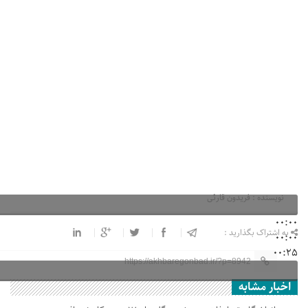
نویسنده : فریدون قارئی
00:00
به اشتراک بگذارید :
00:00
00:25
https://akhbaregonbad.ir/?p=8942
اخبار مشابه