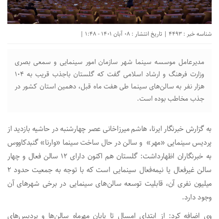
شناسه خبر : 4493 | تاریخ انتشار : 08 آبان 1401 - 1:48 |
مدیرعامل موسسه سینما شهر سازمان امور سینمایی و سمعی بصری
وزارت فرهنگ و ارشاد اسلامی گفت که گلستان باجذب قریب به ۱۰۴
هزار نفر به سالن‌های سینما طی هفت ماه قبل، دهمین استان کشور در
جذب مخاطب بوده است.
به گزارش خبرنگار ایرنا، هاشم میرزاخانی عصر چهارشنبه در حاشیه بازدید از
پردیس سینمایی «مهر» و سالن در حال ساخت سینما «وارنا» گنبدکاووس
به خبرنگاران اظهارداشت: گلستان هم اکنون دارای ۱۲ سالن فعال و چهار
سالن غیرفعال یا نیمه‌فعال سینمایی است که با توجه به جمعیت حدود ۲
میلیون نفری آن، قابلیت توسعه سالن‌های سینمایی در برخی شهرهای آن
وجود دارد.
وی اضافه کرد: از ابتدای امسال تا پایان مهرماه سالن‌ها و پردیس‌های