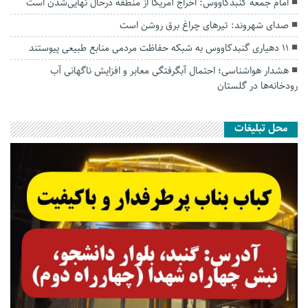
امام جمعه گنبدکاووس: اخراج آمریکا از منطقه درحال نهایی‌شدن است
صدای شهروند: تیرهای چراغ برق روشن است
۱۱ دهیاری گنبدکاووس به شبکه حفاظت مردمی منابع طبیعی پیوستند
هشدار هواشناسی؛ احتمال آبگرفتگی معابر و افزایش ناگهانی آب
رودخانه‌ها در گلستان
محل تبلیغات