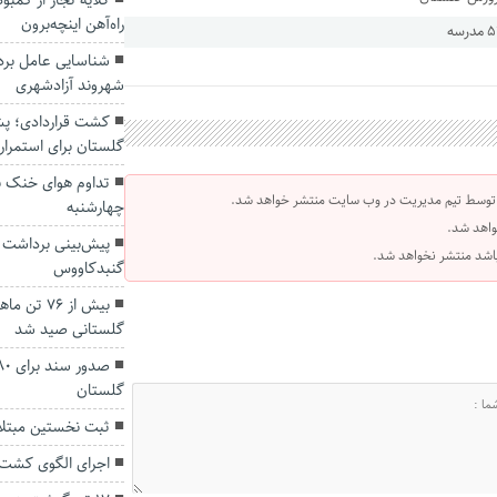
گلایه تجار از کمبو
راه‌آهن اینچه‌برون
شناسایی عامل برد
شهروند آزادشهری
کشت قراردادی؛ پشت
گلستان برای استمرار 
تداوم هوای خنک به
 توسط تیم مدیریت در وب سایت منتشر خواهد شد.
چهارشنبه
واهد شد.
پیش‌بینی برداشت
 باشد منتشر نخواهد شد.
گنبدکاووس
بیش از ۷۶
گلستانی صید شد
گلستان
ثبت نخستين مبتلا 
اجرای الگوی کشت ب