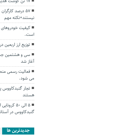
۱۷ تن گوشت هدیه نیکوکاران گلستانی به نیازمندان
۵۷ درصد کارگرا
نیستند+نکته مهم
کیفیت خودروهای د
است.
توزیع ارز اربعین در گ
سی و هشتمین جشن
آغاز شد
فعالیت رسمی منطقه
می شود.
تجار گنبدکاووس پی
هستند
5 الی 50 کر
گنبدکاووس در آستانه
جديدترين ها