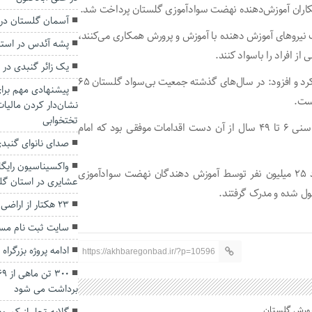
آسمان گلستان در 
ب نیروهای آموزش دهنده با آموزش و پرورش همکاری می‌کنند،
پشه آئدس در است
ز افراد را باسواد کنند.
یک زائر گنبدی در
وی به حمایت دولت برای ریشه‌کنی بی‌سوادی در جامعه اشاره کرد و افزود: در سال‌های گذشته جمعیت بی‌سواد گلستان ۶۵
پیشنهادی مهم برای
تختخوابی
راه‌اندازی سازمان نهضت سوادآموزی با هدف آموزش به گروه سنی ۶ تا ۴۹ سال از آن دست اقدامات موفقی بود که امام
صدای نانوای گنبدی
واکسیناسیون رایگ
براساس آمارها در چهار دهه از پیروزی انقلاب اسلامی، حدود ۲۵ میلیون نفر توسط آموزش دهندگان نهضت سوادآموزی
عشایری در استان گل
۲۳ هکتار از اراضی ملی در مراوه تپه رفع تصرف شد.
سایت ثبت نام مسک
ادامه پروژه بزرگرا
https://akhbaregonbad.ir/?p=10596
برداشت می شود