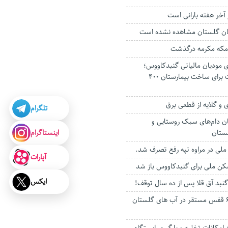
آخر هفته بارانی است
ان گلستان مشاهده نشده است
 مکه مکرمه درگذشت
 مودیان مالیاتی گنبدکاووس؛
نشان‌دار کردن مالیات برای ساخت بیمارستان ۴۰۰
 و گلایه از قطعی برق
تلگرام
ان دام‌های سبک روستایی و
اینستاگرام
ستان
آپارات
ن ملی برای گنبدکاووس باز شد
ایکس
ه گنبد آق قلا پس از ده سال توقف!
۳۰۰ تن ماهی از ۶۹ قفس مستقر در آب های گلستان