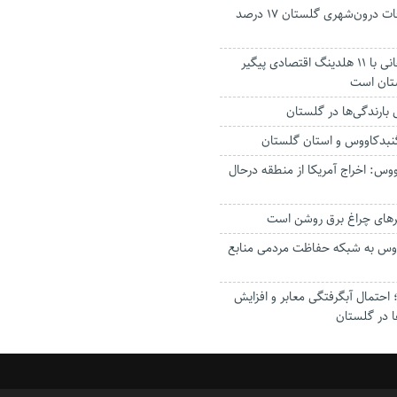
جانباختگان تصادفات درون‌شهری گلستان ۱۷ درصد
استاندار: بابک زنجانی با ۱۱ هلدینگ اقتصادی پیگیر
ستان است
گنبدکاووس و استان گلستان
وس: اخراج آمریکا از منطقه درحال
رهای چراغ برق روشن است
اووس به شبکه حفاظت مردمی منابع
حتمال آبگرفتگی معابر و افزایش
ا در گلستان