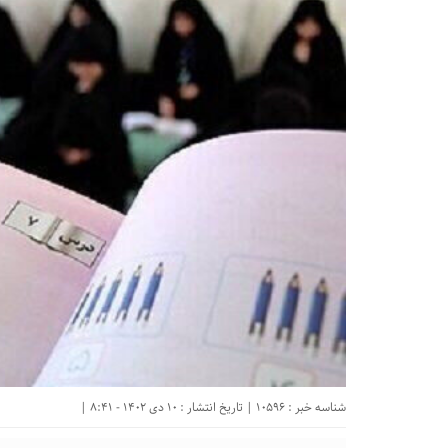
شناسه خبر : 10596 | تاریخ انتشار : 10 دی 1402 - 8:41 |