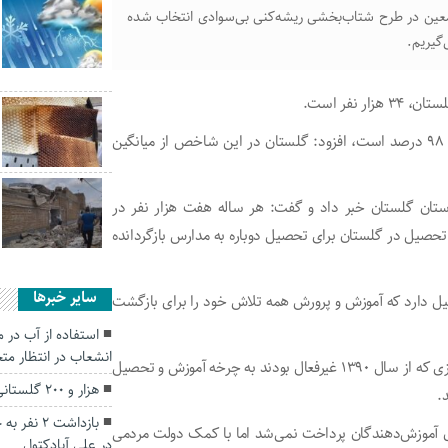
عین در طرح شتاب‌بخشی ریشه‌کنی بی‌سوادی انتخاب شده
گیریم.
نفر است.
وی با بیان اینکه آمار جمعیت باسواد ۱۰ تا ۴۹ سال در استان، ۹۸ درصد است، افزود: گلستان در این شاخص از میانگین
فعالیت ۷۵۰ آموزش‌دهنده در استان گلستان خبر داد و گفت: هر ساله هفت هزار نفر در
ر دانش‌آموز بازمانده از تحصیل در گلستان برای تحصیل دوباره به مدارس بازگردانده
سایر خبرها
تان ۳۳ هزار بازمانده از تحصیل دارد که آموزش و پرورش همه تلاش خود را برای بازگشت
استفاده از آب در
انشعاب در انتظار مت
وی ادامه داد: امسال ۲۷۰ آموزش‌دهنده جدید نهضت سوادآموزی که از سال ۱۳۹۰ غیرفعال بودند به چرخه آموزش و تحصیل
هزار و ۲۰۰ گلستانی به حج عمره اعزام می‌شوند
.
بازداشت ۲
تان یادآور شد: از سال ۹۸ تاکنون حقوق آموزش‌دهندگان پرداخت نمی‌شد اما با کمک دولت مردمی
در علی آبادکتول