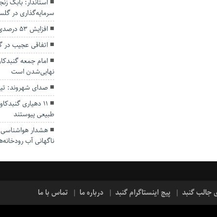
سرمایه‌گذاری در گل
افزایش ۵۳ درصدی بارندگی‌ها در گلستان
اتفاقی عجیب در‌ 
امام جمعه گنبدکاو
نهایی‌شدن است
صدای شهروند: تی
۱۱ دهیاری گنبدک
طبیعی پیوستند
هشدار هواشناسی؛ ا
ناگهانی آب رودخانه‌ه
ی جالب گنبد
پیج اینستاگرام گنبد
درباره ما
تماس با ما