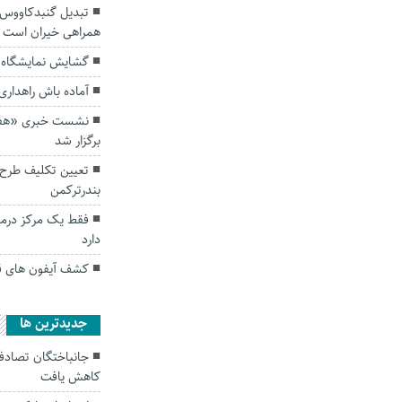
تبدیل گنبدکاووس 
همراهی خیران است
گشایش نمایشگاه ل
آماده باش راهداری
نشست خبری «هفته
برگزار شد
تعیین تکلیف طرح 
بندرترکمن
فقط یک مرکز درمان
دارد
کشف آیفون های ق
جديدترين ها
کاهش یافت