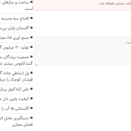
ساخت و سازهای غ
 باشد منتشر نخواهد شد.
است
افتتاح سه مدرسه 
گلستان پایان بی‌س
جمع آوری ۸۵ معتاد متجاهر در گنبدکاووس
تولید ۳۰ میلیون گل و گیاه زینتی در گلستان
جمعیت پرندگان مها
گنبدکاووس بیشتر ش
پل ارتباطی جاده گ
قوشان کوچک را دریاب
علی آبادکتول پربا
کیفیت پایین نان د
گلستانی ها آب را ب
دستگیری عامل انت
فضای مجازی