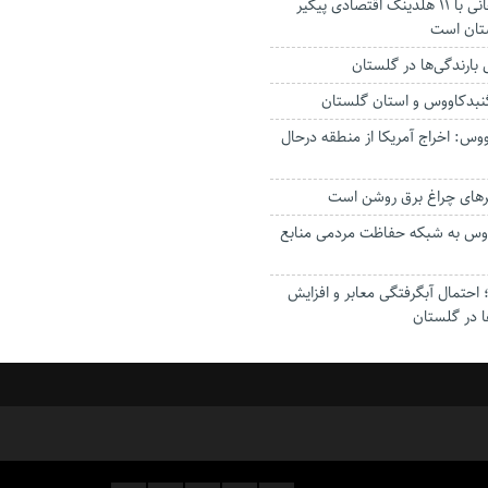
استاندار: بابک زنجانی با ۱۱ هلدینگ اقتصادی پیگیر
ستان است
گنبدکاووس و استان گلستان
وس: اخراج آمریکا از منطقه درحال
رهای چراغ برق روشن است
اووس به شبکه حفاظت مردمی منابع
حتمال آبگرفتگی معابر و افزایش
ا در گلستان