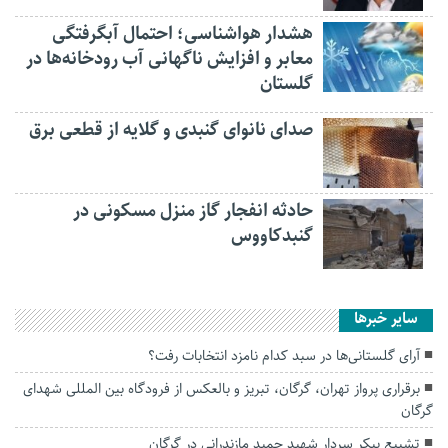
هشدار هواشناسی؛ احتمال آبگرفتگی
معابر و افزایش ناگهانی آب رودخانه‌ها در
گلستان
صدای نانوای گنبدی و گلایه از قطعی برق
حادثه انفجار گاز منزل مسکونی در
گنبدکاووس
سایر خبرها
آرای گلستانی‌ها در سبد کدام نامزد انتخابات رفت؟
برقراری پرواز تهران، گرگان، تبریز و بالعکس از فرودگاه بین المللی شهدای
گرگان
تشییع پیکر سردار شهید حمید مازندرانی در گرگان