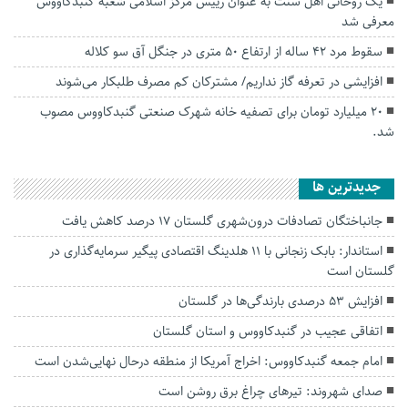
یک روحانی اهل سنت به عنوان رییس مرکز اسلامی شعبه گنبدکاووس
معرفی شد
سقوط مرد ۴۲ ساله از ارتفاع ۵۰ متری در جنگل آق سو‌ کلاله
افزایشی در تعرفه گاز نداریم/ مشترکان کم مصرف طلبکار می‌شوند
۲۰ میلیارد تومان برای تصفیه خانه شهرک صنعتی گنبدکاووس مصوب
شد.
جديدترين ها
جانباختگان تصادفات درون‌شهری گلستان ۱۷ درصد کاهش یافت
استاندار: بابک زنجانی با ۱۱ هلدینگ اقتصادی پیگیر سرمایه‌گذاری در
گلستان است
افزایش ۵۳ درصدی بارندگی‌ها در گلستان
اتفاقی عجیب در‌ گنبدکاووس و استان گلستان
امام جمعه گنبدکاووس: اخراج آمریکا از منطقه درحال نهایی‌شدن است
صدای شهروند: تیرهای چراغ برق روشن است