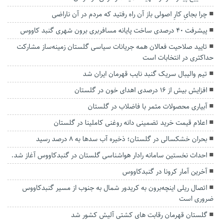
چرا بجایِ کارِ اصولی باز آن راه رفتید که مردم‌ در آن‌ ناراضی
پیشرفت ۴۰ درصدی ساخت پایانه مسافربری برون شهری گنبد کاووس
تایید صلاحیت فعالان همه جریانات سیاسی گلستان زمینه‌ساز مشارکت
حداکثری در انتخابات است
تیم‌ والیبال سریک گنبد نایب قهرمان ایران شد
افزایش بیش از ۱۶ درصدی اهدای خون در گلستان
آبیاری محصولات مثمر با فاضلاب در گلستان
اعلام قیمت خرید تضمینی دانه روغنی کاملینا در گلستان
بحران خشکسالی در گلستان؛ ذخیره آب سدها به ۸ درصد رسید
احداث نخستین سامانه رادار هواشناسی گلستان در گنبدکاووس آغاز شد.
آخرین آمار کرونا در گنبدکاووس
اتصال ریلی اینچه‌برون به کریدور شمال به جنوب از مسیر گنبدکاووس
ضروری است
گلستان قهرمان رقابت های کشتی آلیش کشور شد