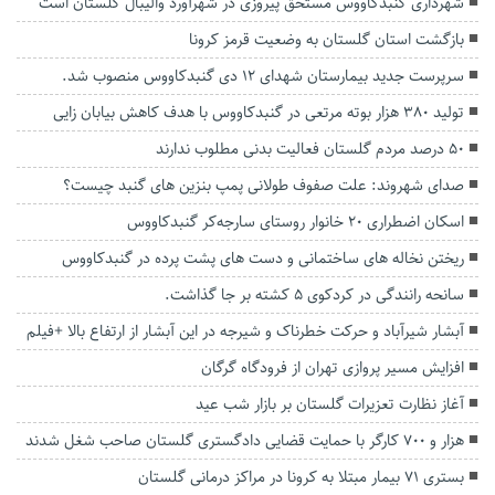
شهرداری گنبدکاووس مستحق پیروزی در شهرآورد والیبال گلستان است
بازگشت استان گلستان به وضعیت قرمز کرونا
سرپرست جدید بیمارستان شهدای ۱۲ دی گنبدکاووس‌ منصوب شد.
تولید ۳۸۰ هزار بوته مرتعی در گنبدکاووس با هدف کاهش بیابان زایی
۵۰ درصد مردم گلستان فعالیت بدنی مطلوب ندارند
صدای شهروند: علت صفوف طولانی پمپ بنزین های گنبد چیست؟
اسکان اضطراری ۲۰ خانوار روستای سارجه‌کر گنبدکاووس
ریختن نخاله های ساختمانی و دست های پشت پرده در گنبدکاووس
سانحه رانندگی در کردکوی ۵ کشته بر جا گذاشت.
آبشار شیرآباد و حرکت خطرناک و شیرجه در این آبشار از ارتفاع بالا +فیلم
افزایش مسیر پروازی تهران از فرودگاه گرگان
آغاز نظارت تعزیرات گلستان بر بازار شب عید
هزار و ۷۰۰ کارگر با حمایت قضایی دادگستری گلستان صاحب شغل شدند
بستری ۷۱ بیمار مبتلا به کرونا در مراکز درمانی گلستان