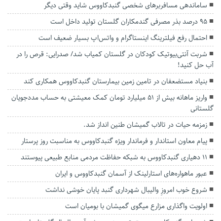
ساماندهی مسافربرهای شخصی گنبدکاووس شاید وقتی دیگر
۹۵ درصد بذر مصرفی گندمکاران گلستان تولید داخل است
احتمال رفع فیلترینگ اینستاگرام و واتس‌اپ بسیار ضعیف است
شربت آنتی‌بیوتیک کودکان در گلستان کمیاب شد/ صدرایی: قرص را در
آب حل کنید!
بنیاد مستضعفان در تامین زمین بیمارستان گنبدکاووس همکاری کند
واریز ماهانه بیش از ۵۱ میلیارد تومان کمک معیشتی به حساب مددجویان
گلستانی
زمزمه حیات در تالاب گمیشان طنین انداز شد.
پیام معاون استاندار و فرماندار ویژه گنبدکاووس به مناسبت روز پرستار
۱۱ دهیاری گنبدکاووس به شبکه حفاظت مردمی منابع طبیعی پیوستند
عبور ماهواره‌های استارلینک از آسمان گنبدکاووس و ایران
شروع خوب امروزِ والیبال شهرداری گنبد پایان خوشی نداشت
اولویت واگذاری مزارع میگوی گمیشان با بومیان است