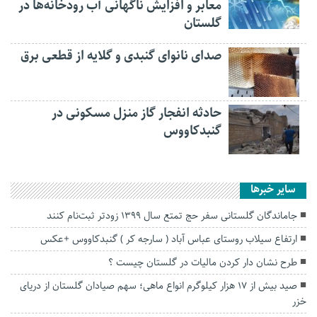
معابر و افزایش ناگهانی آب رودخانه‌ها در
گلستان
صدای نانوای گنبدی و گلایه از قطعی برق
حادثه انفجار گاز منزل مسکونی در
گنبدکاووس
سایر خبرها
جاماندگان گلستانی سفر حج تمتع سال ۱۳۹۹ زودتر ثبت‌نام کنند
ارتفاع سیلاب روستای عباس آباد ( سارجه کر ) گنبدکاووس +عکس
طرح نشان دار کردن مالیات در گلستان چیست ؟
صید بیش از ۱۷ هزار کیلوگرم انواع ماهی؛ سهم صیادان گلستان از دریای
خزر