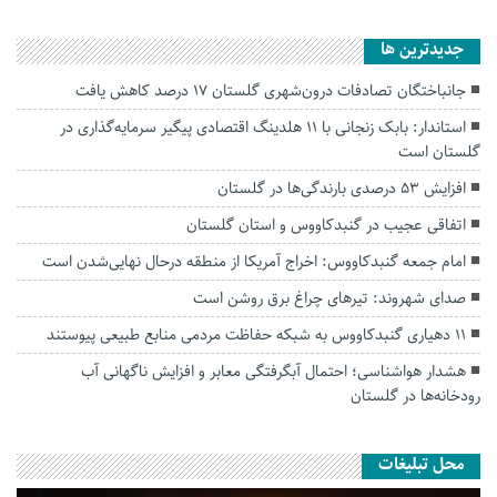
جديدترين ها
جانباختگان تصادفات درون‌شهری گلستان ۱۷ درصد کاهش یافت
استاندار: بابک زنجانی با ۱۱ هلدینگ اقتصادی پیگیر سرمایه‌گذاری در
گلستان است
افزایش ۵۳ درصدی بارندگی‌ها در گلستان
اتفاقی عجیب در‌ گنبدکاووس و استان گلستان
امام جمعه گنبدکاووس: اخراج آمریکا از منطقه درحال نهایی‌شدن است
صدای شهروند: تیرهای چراغ برق روشن است
۱۱ دهیاری گنبدکاووس به شبکه حفاظت مردمی منابع طبیعی پیوستند
هشدار هواشناسی؛ احتمال آبگرفتگی معابر و افزایش ناگهانی آب
رودخانه‌ها در گلستان
محل تبلیغات