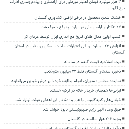
۳ هزار میلیارد تومان اعتبار موردنیاز برای آزادسازی و پیاده‌روسازی اطراف
برج قابوس
خشک شدن محصول در برخی اراضی کشاورزی گلستان
۲۳ هکتار از اراضی ملی در مراوه تپه رفع تصرف شد.
کسب اولین مدال طلاى تاریخ مچ اندازی ایران توسط عرفان کر
افزایش ۲۴ میلیارد تومانی اعتبارات ساخت مسکن روستایی در استان
گلستان
ثبت اصلاحیه قیمت گندم در سامانه
ذخیره سد‌های گلستان فقط ۲۲ میلیون مترمکعب
نماینده مجلس: مدیران، انجام وظایف خود را بر دوش خیرین می‌اندازند
ایرانی‌ها همچنان خریدار خانه در ترکیه هستند.
خیابان‌های گنبدکاووس با هزار و ۵۰۰ تن قیر اهدایی دولت نونوار شد
طبق وعده الهی رژیم صهیونیستی نابود خواهد شد
وجود ۲۰۴ هزار سالمند در گلستان
درآمد مالیات بر ارزش‌افزوده گلستان بسیار پایین است.