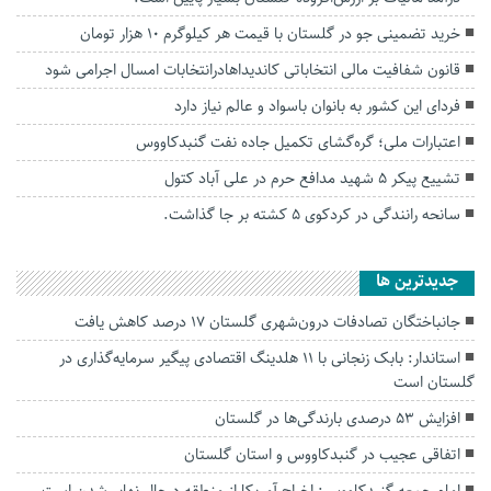
خرید تضمینی جو در گلستان با قیمت هر کیلوگرم ۱۰ هزار تومان
قانون شفافیت مالی انتخاباتی کاندیداهادرانتخابات امسال اجرامی شود
فردای این کشور به بانوان باسواد و عالم نیاز دارد
اعتبارات ملی؛ گره‌گشای تکمیل جاده نفت گنبدکاووس
تشییع پیکر ۵ شهید مدافع حرم در علی آباد کتول
سانحه رانندگی در کردکوی ۵ کشته بر جا گذاشت.
جديدترين ها
جانباختگان تصادفات درون‌شهری گلستان ۱۷ درصد کاهش یافت
استاندار: بابک زنجانی با ۱۱ هلدینگ اقتصادی پیگیر سرمایه‌گذاری در
گلستان است
افزایش ۵۳ درصدی بارندگی‌ها در گلستان
اتفاقی عجیب در‌ گنبدکاووس و استان گلستان
امام جمعه گنبدکاووس: اخراج آمریکا از منطقه درحال نهایی‌شدن است