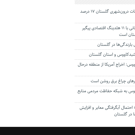
جانباختگان تصادفات درون‌شهری گلستان ۱۷ درصد
استاندار: بابک زنجانی با ۱۱ هلدینگ اقتصادی پیگیر
ستان است
گنبدکاووس و استان گلستان
وس: اخراج آمریکا از منطقه درحال
رهای چراغ برق روشن است
اووس به شبکه حفاظت مردمی منابع
حتمال آبگرفتگی معابر و افزایش
ا در گلستان