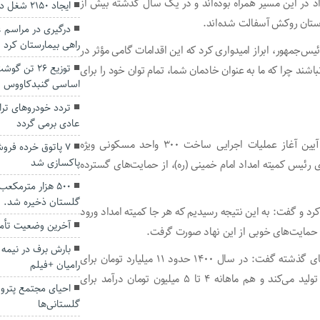
 در این مسیر همراه بوده‌اند و در یک سال گذشته بیش از
ایجاد ۲۱۵۰ شغل در بخش صنعت گنبدکاووس
درگیری در مراسم 
راهی بیمارستان کرد
س‌جمهور، ابراز امیدواری کرد که این اقدامات گامی مؤثر در
توزیع ۲۶ تن
شند چرا که ما به عنوان خادمان شما، تمام توان خود را برای
اساسی گنبدکاووس
تردد خودروهای تران
عادی برمی گردد
نماینده مردم گرگان و آق‌قلا در مجلس شورای اسلامی، در آیین آغاز عملیات اجرایی ساخت ۳۰۰ واحد مسکونی ویژه
۷ پاتوق خرده فر
پاکسازی شد
 رئیس کمیته امداد امام خمینی (ره)، از حمایت‌های گسترده
۵۰۰ هزار مترمکع
گلستان ذخیره شد.
کرد و گفت: به این نتیجه رسیدیم که هر جا کمیته امداد ورود
آخرین وضعیت تأمی
یز حمایت‌های خوبی از این نهاد صورت گرفت.
وی با یادآوری اجرای موفق طرح پنل‌های خورشیدی در سال‌های گذشته گفت: در سال ۱۴۰۰ حدود ۱۱ میلیارد تومان برای
رامیان +فیلم
نصب پنل‌های خورشیدی اختصاص یافت که هم برق رایگان تولید می‌کند و هم ماهانه ۴ تا ۵ میلیون تومان درآمد برای
احیای مجتمع پتر
گلستانی‌ها