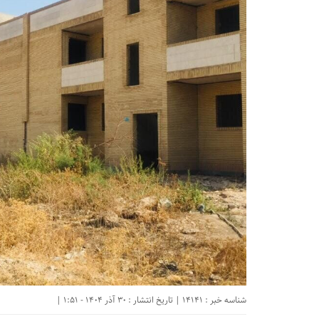
شناسه خبر : 14141 | تاریخ انتشار : 30 آذر 1404 - 1:51 |