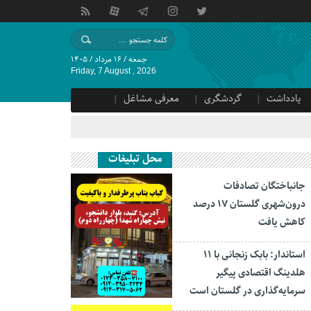
جمعه / ۱۶ مرداد / ۱۴۰۵
Friday, 7 August , 2026
یادداشت
گردشگری
معرفی مشاغل
محل تبلیغات
جانباختگان تصادفات
درون‌شهری گلستان ۱۷ درصد
کاهش یافت
استاندار: بابک زنجانی با ۱۱
هلدینگ اقتصادی پیگیر
سرمایه‌گذاری در گلستان است