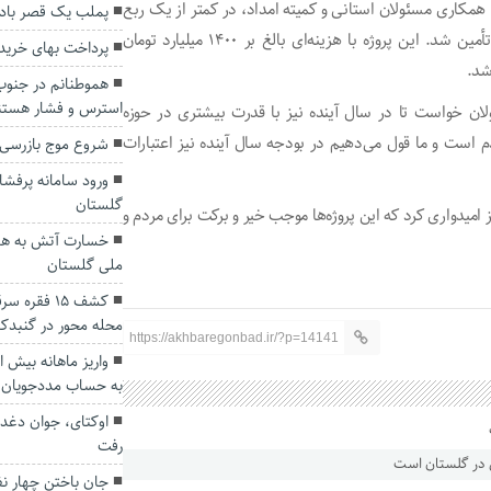
 همکاری مسئولان استانی و کمیته امداد، در کمتر از یک ربع
پملب یک قصر باد
زمین مورد نیاز برای ساخت ۳۰۰ واحد مسکونی در کریم‌آباد تأمین شد. این پروژه با هزینه‌ای بالغ بر ۱۴۰۰ میلیارد تومان
پرداخت بهای خرید 
شد.
هموطنانم در جنو
استرس و فشار هست
ئولان خواست تا در سال آینده نیز با قدرت بیشتری در حوزه
ست و ما قول می‌دهیم در بودجه سال آینده نیز اعتبارات
شروع موج بازرسی 
ورود سامانه پرفشار
گلستان
ز امیدواری کرد که این پروژه‌ها موجب خیر و برکت برای مردم و
خسارت آتش به هشت
ملی گلستان
کشف ۱۵ فقر
محله محور در گنبدک
https://akhbaregonbad.ir/?p=14141
به حساب مددجویان 
اوکتای، جوان دغدغ
رفت
جان باختن چهار نفر