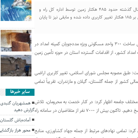
استاندار گلستان افزود: با وجود این محدودیت، در یک سال گذشته حدود ۴۸۵ هکتار زمین توسط اداره کل راه و
شهرسازی و بنیاد مسکن شناسایی شد که از این میزان، بالغ بر ۱۸۵ هکتار تغییر کاربری داده شده و مابقی نیز تا پایان
روز سه شنبه در آیین آغاز عملیات اجرایی ساخت ۳۰۰ واحد مسکونی ویژه مددجویان کمیته امداد در
امداد کشور، از اقدامات گسترده استان در حوزه تأمین زمین
 گفت: طبق مصوبه مجلس شورای اسلامی، تغییر کاربری اراضی
 کشور از جمله گلستان، گیلان و مازندران، تقریباً تمامی
سایر خبرها
 مختلف جامعه اظهار کرد: در کنار خدمت به محرومان، تلاش
همشهریان گنبدی اف
گزارش دهید
داریم به نیاز متقاضیان طرح نهضت ملی جوانی جمعیت نیز پاسخ دهیم. تاکنون بیش از ۷۰۰۰ نفر از متقاضیان در سامانه راه
آماده‌باش گلستان 
محور هراز بازگشای
ن کرد: تمامی نهادهای مرتبط از جمله جهاد کشاورزی، منابع