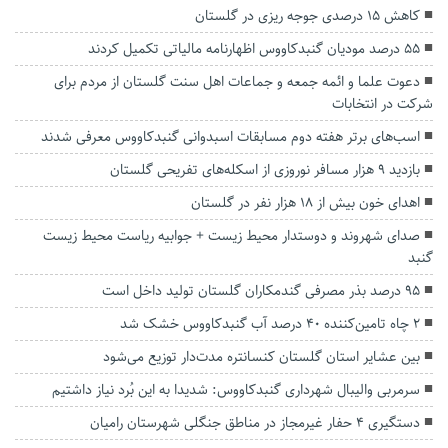
کاهش ۱۵ درصدی جوجه ریزی در گلستان
۵۵ درصد مودیان گنبدکاووس اظهارنامه مالیاتی تکمیل کردند
دعوت علما و ائمه جمعه و جماعات اهل سنت گلستان از مردم برای
شرکت در انتخابات
اسب‌های برتر هفته دوم مسابقات اسبدوانی گنبدکاووس معرفی شدند
بازدید ۹ هزار مسافر نوروزی از اسکله‌های تفریحی گلستان
اهدای خون بیش از ۱۸ هزار نفر در گلستان
صدای شهروند و دوستدار محیط زیست + جوابیه ریاست محیط زیست
گنبد
۹۵ درصد بذر مصرفی گندمکاران گلستان تولید داخل است
۲ چاه تامین‌کننده ۴۰ درصد آب گنبدکاووس خشک شد
بین عشایر استان گلستان کنسانتره مدت‌دار توزیع می‌شود
سرمربی والیبال شهرداری گنبدکاووس: شدیدا به این بُرد نیاز داشتیم
دستگیری ۴ حفار غیرمجاز در مناطق جنگلی شهرستان رامیان