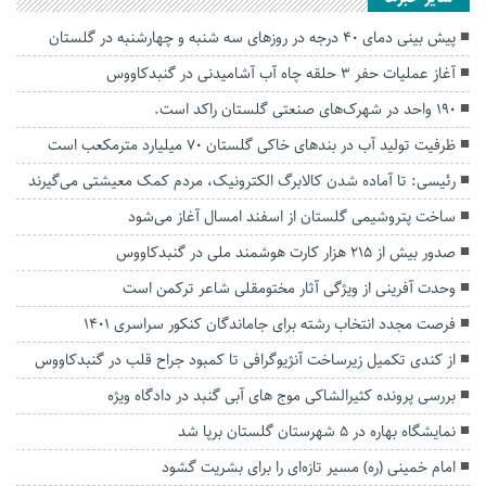
پیش بینی دمای ۴۰ درجه در روز‌های سه شنبه و چهارشنبه در گلستان
آغاز عملیات حفر ۳ حلقه چاه آب آشامیدنی در گنبدکاووس
۱۹۰ واحد در شهرک‌های صنعتی گلستان راکد است.
ظرفیت تولید آب در بندهای خاکی گلستان ۷۰ میلیارد مترمکعب است
رئیسی: تا آماده شدن کالابرگ الکترونیک، مردم کمک معیشتی می‌گیرند
ساخت پتروشیمی گلستان از اسفند امسال آغاز می‌شود
صدور بیش از ۲۱۵ هزار کارت هوشمند ملی در گنبدکاووس
وحدت آفرینی از ویژگی آثار مختومقلی شاعر ترکمن است
فرصت مجدد انتخاب رشته برای جاماندگان کنکور سراسری ۱۴۰۱
از کندی تکمیل زیرساخت‌ آنژیوگرافی تا کمبود جراح قلب در گنبدکاووس
بررسی پرونده کثیرالشاکی موج های آبی گنبد در دادگاه ویژه
نمایشگاه بهاره در ۵ شهرستان گلستان برپا شد
امام خمینی (ره) مسیر تازه‌ای را برای بشریت گشود