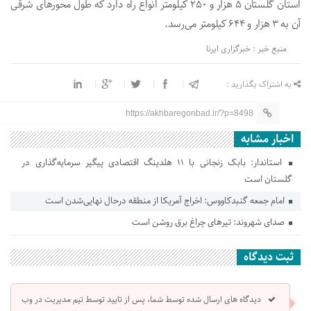
استان گلستان ۵ هزار و ۲۵۰ کیلومتر انواع راه دارد که طول محور‌های شرقی
آن به ۳ هزار و ۶۴۴ کیلومتر می‌رسد.
منبع خبر : خبرگزاری ایرنا
به اشتراک بگذارید :
https://akhbaregonbad.ir/?p=8498
اخبار مشابه
استاندار: بابک زنجانی با ۱۱ هلدینگ اقتصادی پیگیر سرمایه‌گذاری در
گلستان است
امام جمعه گنبدکاووس: اخراج آمریکا از منطقه درحال نهایی‌شدن است
صدای شهروند: تیرهای چراغ برق روشن است
ثبت دیدگاه
دیدگاه های ارسال شده توسط شما، پس از تایید توسط تیم مدیریت در وب