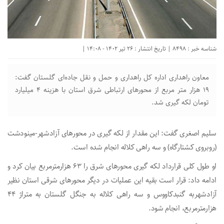
شناسه خبر : 8498 | تاریخ انتشار : 26 تیر 1402 - 14:08 |
معاون راهداری اداره کل راهداری و حمل و نقل جاده‌ای گلستان گفت:
۱۹ هزار متر مربع از محور‌های ارتباطی شرق استان با هزینه ۴ میلیارد
تومان لکه گیری شد.
سلیم اصغری گفت: این مقدار از لکه گیری در محور‌های آزادشهر-مینودشت
(روبروی کشتارگاه) و سه راهی کلاله انجام شده است.
او طول کلی قرارداد لکه گیری محور‌های شرق را ۶۳ هزارمترمربع بیان کرد و
ادامه داد: قرار است بقیه این عملیات در دیگر محور‌های شرقی استان نظیر
آزادشهربه گنبدکاووس و سه راهی کلاله به جنگل گلستان به متراژ ۴۴
هزارمترمربع، انجام شود.