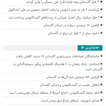
۳ هزار گلستانی وجه اولیه طرح ملی مسکن را واریز کردند
بازداشت ۲ نفر به جرم تشویش و ارعاب اذهان عمومی در علی آبادکتول
۲ هزار میلیارد ریال اعتبار عمرانی به روستاهای گنبدکاووس پرداخت شد
کاهش ۱۷ درصدی سرقت در استان گلستان
ذخیره بیش از ۲ هزار تن برنج در گلستان
جديدترين ها
جانباختگان تصادفات درون‌شهری گلستان ۱۷ درصد کاهش یافت
استاندار: بابک زنجانی با ۱۱ هلدینگ اقتصادی پیگیر سرمایه‌گذاری در
گلستان است
افزایش ۵۳ درصدی بارندگی‌ها در گلستان
اتفاقی عجیب در‌ گنبدکاووس و استان گلستان
امام جمعه گنبدکاووس: اخراج آمریکا از منطقه درحال نهایی‌شدن است
صدای شهروند: تیرهای چراغ برق روشن است