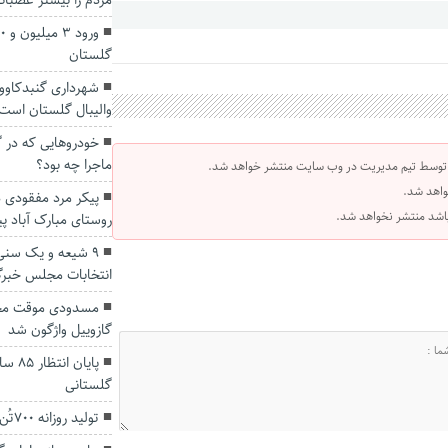
مردم را بیشتر عصبان
گلستان
شهرداری گنبدکاوو
والیبال گلستان است
خودروهایی که در گن
ماجرا چه بود؟
 توسط تیم مدیریت در وب سایت منتشر خواهد شد.
واهد شد.
پیکر مرد مفقودی 
 باشد منتشر نخواهد شد.
روستای مبارک آباد پ
۹ شیعه و یک سنی
انتخابات مجلس خبرگا
مسدودی موقت محور
گازوییل واژگون شد
پایان
گلستانی
تولید روزانه ۷۰۰تُن گوشت مرغ در استان گلستان