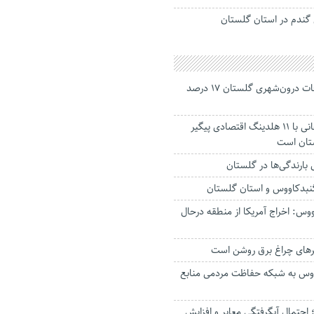
گندم در استان گلستان
جانباختگان تصادفات درون‌شهری گلستان ۱۷ درصد
استاندار: بابک زنجانی با ۱۱ هلدینگ اقتصادی پیگیر
ستان است
گنبدکاووس و استان گلستان
وس: اخراج آمریکا از منطقه درحال
رهای چراغ برق روشن است
اووس به شبکه حفاظت مردمی منابع
حتمال آبگرفتگی معابر و افزایش