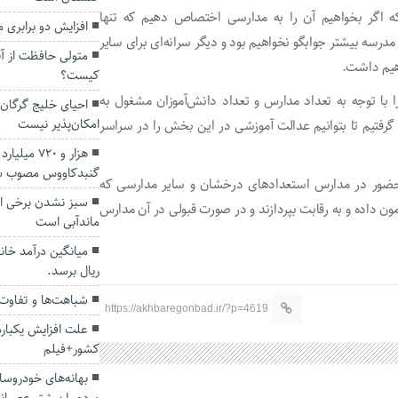
که اگر بخواهیم آن را به مدارسی اختصاص دهیم که تنها
افزایش دو برابری
درسه بیشتر جوابگو نخواهیم بود و دیگر سرانه‌ای برای سایر
متولی حافظت از آ
اهیم داشت.
کیست؟
ا با توجه به تعداد مدارس و تعداد دانش‌آموزان مشغول به
احیای خلیج گرگان 
امکان‌پذیر نیست
 گرفتیم تا بتوانیم عدالت آموزشی در این بخش را در سراسر
هزار و ۷۲۰
گنبدکاووس مصوب 
ای حضور در مدارس استعدادهای درخشان و سایر مدارسی که
سبز نشدن برخی از 
آزمون داده و به رقابت بپردازند و در صورت قبولی در آن مدارس
ماندآبی است
ریال برسد.
شباهت‌ها و تفاوت‌ه
https://akhbaregonbad.ir/?p=4619
علت افزایش یکباره 
کشور+فیلم
بهانه‌های خودروساز