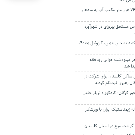
ی می‌کند.
ورود ۳ میلیون و ۷۶۰ هزار متر مکعب آب به سد‌های
س مستحق پیروزی در شهرآورد
بد به جای بنزین، گازوئیل زدند!/
در مینودشت حوالی رودخانه
یدا شد
 ساکن گلستان برای شرکت در
ن رهبری ثبت‌نام کردند
 گرگان- کردکوی/ تریلر حامل
 انتظار ۸۵ ساله ژیمناستیک ایران با ورزشکار