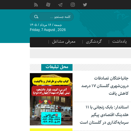
جمعه / ۱۶ مرداد / ۱۴۰۵
Friday, 7 August , 2026
یادداشت
گردشگری
معرفی مشاغل
محل تبلیغات
جانباختگان تصادفات
درون‌شهری گلستان ۱۷ درصد
کاهش یافت
استاندار: بابک زنجانی با ۱۱
هلدینگ اقتصادی پیگیر
سرمایه‌گذاری در گلستان است