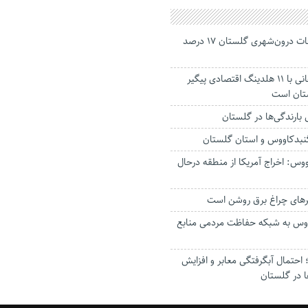
جانباختگان تصادفات درون‌شهری گلستان ۱۷ درصد
استاندار: بابک زنجانی با ۱۱ هلدینگ اقتصادی پیگیر
ستان است
گنبدکاووس و استان گلستان
وس: اخراج آمریکا از منطقه درحال
رهای چراغ برق روشن است
اووس به شبکه حفاظت مردمی منابع
حتمال آبگرفتگی معابر و افزایش
ا در گلستان