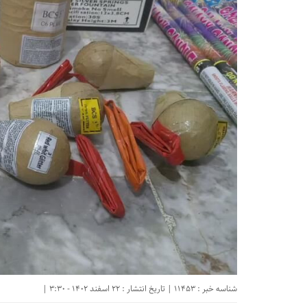
شناسه خبر : 11453 | تاریخ انتشار : 22 اسفند 1402 - 3:30 |