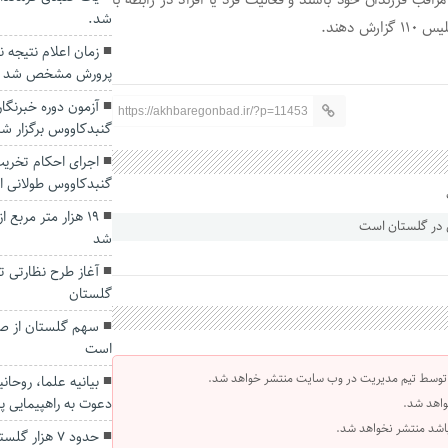
شد.
 دهند.
زمان اعلام نتیجه 
پرورش مشخص شد
آزمون دوره خبرنگا
https://akhbaregonbad.ir/?p=11453
گنبدکاووس برگزار ش
اجرای احکام تخری
گنبدکاووس طولانی 
۱۹ هزار متر مربع
شد
آغاز طرح نظارتی تع
گلستان
سهم گلستان از صن
است
 توسط تیم مدیریت در وب سایت منتشر خواهد شد.
بیانیه علما، روحا
دعوت به راهپیمایی پ
واهد شد.
 باشد منتشر نخواهد شد.
حدود ۷ هزار 