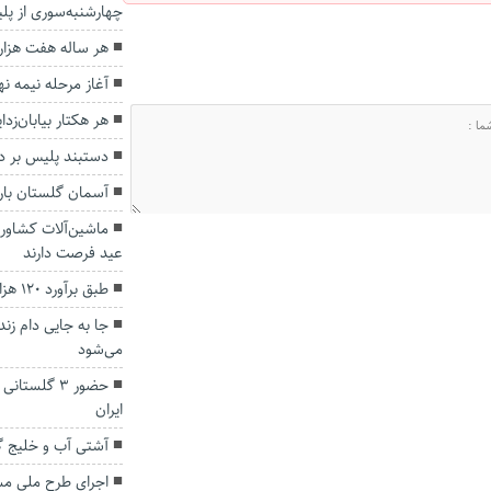
چهارشنبه‌سوری از پ
هر ساله هفت هزار 
آغاز مرحله نیمه نهایی
هر هکتار بیابان‌زدایی ۴۰ میلیون ریال هزینه
دستبند پلیس بر د
آسمان گلستان بارا
ماشین‌آلات کشاورز
عید فرصت دارند
طبق برآورد ۱۲۰ هزار گلستانی درگیر دیابت هستند
جا به جایی دام ز
می‌شود
حضور ۳ گلست
ایران
آشتی آب و خلیج گ