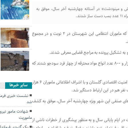
کش و مینودشت» در آستانه چهارشنبه آخر سال، موفق به
بیشترین مواد آتش‌زا و خطرآفرین کشف شده در رامیان بوده که ماموران انتظامی این شهرستان در ۲ نوبت و در مجموع
 و به تشکیل پرونده به مراجع قضایی معرفی شدند.
همچنین ماموران انتظامی منیودشت هم موفق به کشف چهار هزار و ۸۰۰ عدد انواع مواد محترقه از چهار فرد سودجو شدند که
مطابق اعلام سرهنگ «عباسعلی پهلوانی نسب» رییس پلیس امنیت اقتصادی گلستان و با اشراف اطلاعاتی ماموران ۶ هزار
سایر خبرها
نشست خبری فرماندا
های صنفی این شهر ویژه چهارشنبه آخر سال، موفق به کشف
شد
شهادت مامور نیرو
ماموریت
 در ایام پایانی سال و به منظور پیشگیری از خطرات ناشی از
یک گنبدی فرماندار
قب فرزندان خود باشند و فعالیت فرد یا افراد در رابطه با