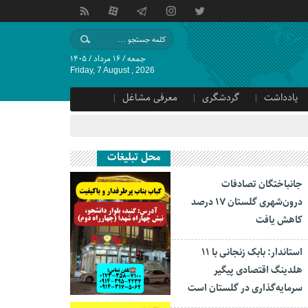
جمعه / ۱۶ مرداد / ۱۴۰۵
Friday, 7 August , 2026
یادداشت
گردشگری
معرفی مشاغل
محل تبلیغات
جانباختگان تصادفات
درون‌شهری گلستان ۱۷ درصد
کاهش یافت
استاندار: بابک زنجانی با ۱۱
هلدینگ اقتصادی پیگیر
سرمایه‌گذاری در گلستان است