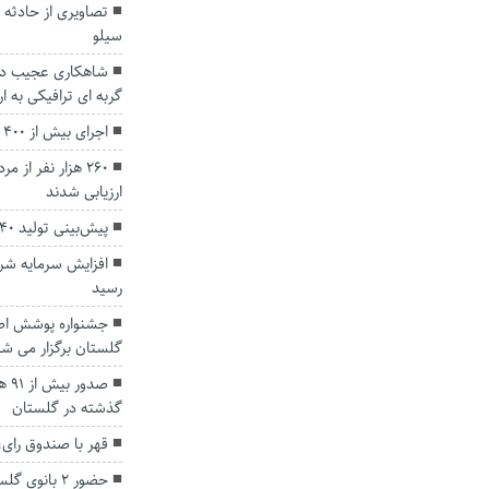
تصاویری از حادثه
سیلو
شاهکاری عجیب در
گربه ای ترافیکی به ا
اجرای بیش از ۴۰۰ طرح پنل خورشیدی در گلستان
۲۶۰ هزار نفر از 
ارزیابی شدند
پیش‌بینی تولید ۴۰ کیلوگرم خاویار در گنبدکاووس
افزایش سرمایه شر
رسید
جشنواره پوشش اصی
گلستان برگزار می شو
صدو
گذشته در گلستان
قهر با صندوق رای،
حضور ۲ بانوی گلستانی در اردوی تیم ملی والیبال