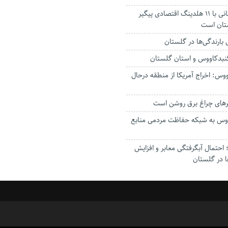
استاندار: بابک زنجانی با ۱۱ هلدینگ اقتصادی پیگیر
ستان است
گنبدکاووس و استان گلستان
وس: اخراج آمریکا از منطقه درحال
رهای چراغ برق روشن است
اووس به شبکه حفاظت مردمی منابع
حتمال آبگرفتگی معابر و افزایش
ا در گلستان