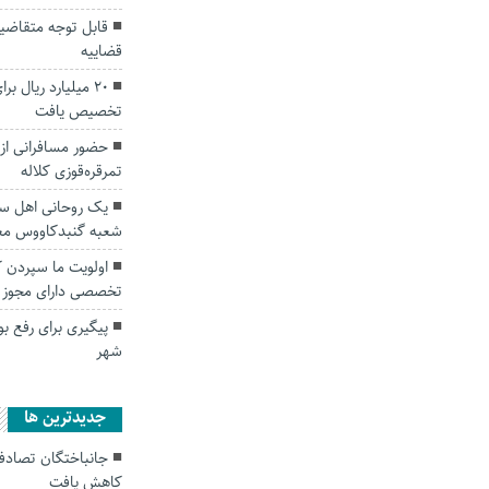
قابل توجه متقاضیا
قضاییه
۲۰ میلیارد ریال ب
تخصیص یافت
تمرقره‌قوزی کلاله
یک روحانی اهل سن
شعبه گنبدکاووس مع
اولویت ما سپردن 
تخصصی دارای مجوز
پیگیری برای رفع بو
شهر
جديدترين ها
کاهش یافت