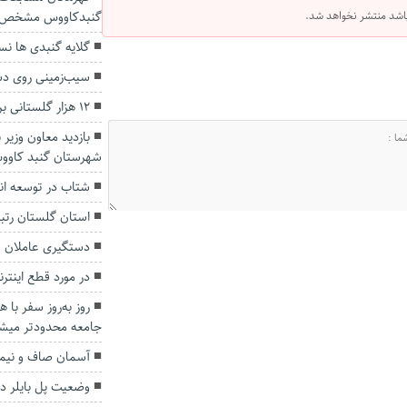
 باشد منتشر نخواهد شد.
گنبدکاووس مشخص 
گلایه گنبدی ها ن
سیب‌زمینی‌ روی د
۱۲ هزار گلستانی برای سفر به اربعین ثبت نام کردند
بازدید معاون وزیر 
شهرستان گنبد کاوو
شتاب در توسعه ان
استان گلستان رتب
دستگیری عاملان تی
در مورد قطع اینترن
روز به‌روز سفر با ه
جامعه محدودتر‌ می
آسمان صاف و نیمه 
وضعیت پل بایلر در