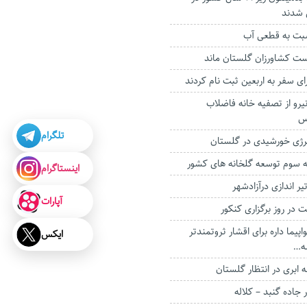
شدند
سبت به قطعی آب
ست کشاورزان گلستان ماند
نیرو از تصفیه خانه فاضلاب
س
تلگرام
رژی خورشیدی در گلستان
ه سوم توسعه گلخانه های کشور
اینستاگرام
ر اندازی درآزادشهر
آپارات
ت در روز برگزاری کنکور
واپیما داره برای اقشار ثروتمندتر
ایکس
شه…
ابری در انتظار گلستان
 جاده گنبد – کلاله