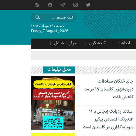
جمعه / ۱۶ مرداد / ۱۴۰۵
Friday, 7 August , 2026
یادداشت
گردشگری
معرفی مشاغل
محل تبلیغات
جانباختگان تصادفات
درون‌شهری گلستان ۱۷ درصد
کاهش یافت
استاندار: بابک زنجانی با ۱۱
هلدینگ اقتصادی پیگیر
سرمایه‌گذاری در گلستان است