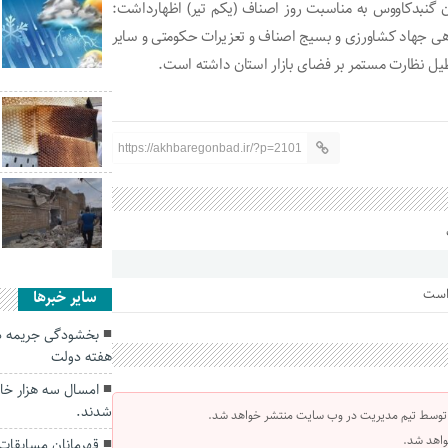
 گنبدکاووس به مناسبت روز اصناف (یکم تیر) اظهارداشت:
هی جهاد کشاورزی و بسیج اصناف و تعزیرات حکومتی و سایر
یل نظارت مستمر بر فضای بازار استان داشته است.
https://akhbaregonbad.ir/?p=2101
 است
سایر خبرها
بخشودگی جریمه دی
هفته دولت
امسال سه هزار خانو
شدند.
 توسط تیم مدیریت در وب سایت منتشر خواهد شد.
واهد شد.