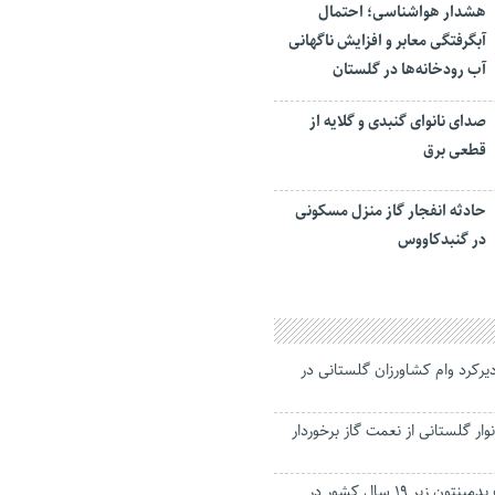
هشدار هواشناسی؛ احتمال
آبگرفتگی معابر و افزایش ناگهانی
آب رودخانه‌ها در گلستان
صدای نانوای گنبدی و گلایه از
قطعی برق
حادثه انفجار گاز منزل مسکونی
در گنبدکاووس
رکرد وام کشاورزان گلستانی در
ار گلستانی از نعمت گاز برخوردار
قهرمانان مسابقات بدمینتون زیر ۱۹ سال کشور در