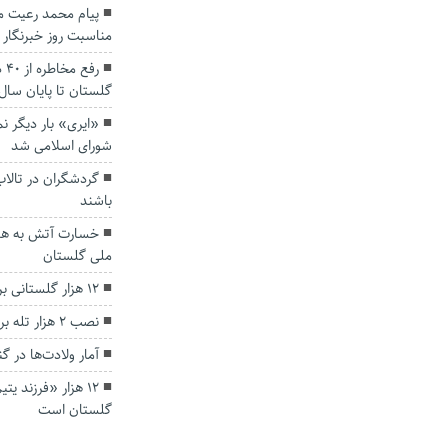
پیام محمد رعیت م
مناسبت روز خبرنگار
رف
گلستان تا پایان سال
«ایری» بار دیگر 
شورای اسلامی شد
گردشگران در تالا
باشند
خسارت آتش به هشت
ملی گلستان
۱۲ هزار گلستانی برای سفر به اربعین ثبت نام کردند
نصب ۲ هزار تله برای شکار پشه آئدس در گلستان
آمار ولادت‌ها در 
۱۲ هزار «فرزند 
گلستان است