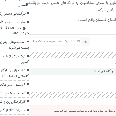
یی با معرفی متقاضیان به بانک‌های عامل جهت دریافت
گلستان
بازگشایی مسیر ارت
سایت سامانه پرد
شرکت توانیر
آسانسورهای بدون ت
https://akhbaregonbad.ir/?p=10693
پلمب می‌شوند
ثبت بیش از هزار ا
کشور
کشاورزان از ناوگا
گلستان استفاده کنن
۹ میلیون متر مکعب سیلاب وارد سد‌های گلستان شد
کمبود علوفه چالش 
گازگرفتگی زن و شو
صادرات کالا از گمرکات گلست
 توسط تیم مدیریت در وب سایت منتشر خواهد شد.