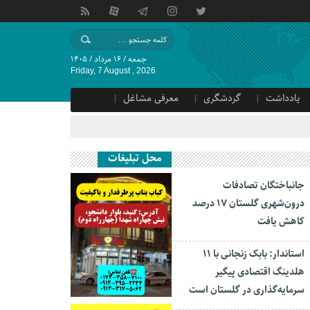
جمعه / ۱۶ مرداد / ۱۴۰۵
Friday, 7 August , 2026
یادداشت
گردشگری
معرفی مشاغل
محل تبلیغات
جانباختگان تصادفات
درون‌شهری گلستان ۱۷ درصد
کاهش یافت
استاندار: بابک زنجانی با ۱۱
هلدینگ اقتصادی پیگیر
سرمایه‌گذاری در گلستان است