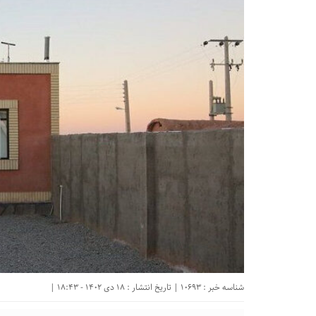
شناسه خبر : 10693 | تاریخ انتشار : 18 دی 1402 - 18:43 |