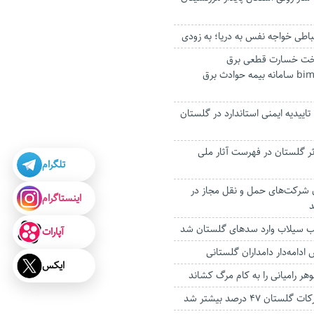
باطی خواجه نفس به دریا؛ به زودی
اخت خسارت قطعی برق
bimeh.tavanir.org.ir سامانه بیمه حوادث برق
اییدیه ایمنی استاندارد در گلستان
ثر گلستان در فهرست آثار ملی
تلگرام
ن شرکت‌های حمل و نقل مجاز در
اینستاگرام
د
آپارات
ادامه‌دار دامداران گلستانی
ایکس
هر رامیانی را به کام مرگ کشاند
ان ۴۷ درصد بیشتر شد