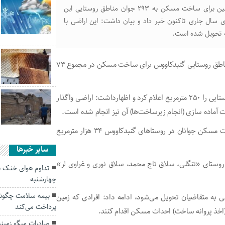
مدیر بنیاد مسکن انقلاب اسلامی گنبدکاووس از واگذاری زمین برای ساخت مسکن به ۲۹۳ جوان مناطق روستایی این
سال جاری تاکنون خبر داد و بیان داشت: این اراضی با
ه تحویل شده است.
مرتضی صابری افزود: مساحت اراضی واگذار شده به جوانان مناطق روستایی گنبدکاووس برای ساخت مسکن در مجموع ۷۳
وی میانگین قطعات واگذار شده برای ساخت مسکن جوانان روستایی را ۲۵۰ مترمربع اعلام کرد و اظهارداشت: اراضی واگذار
 آماده سازی (انجام زیرساخت‌ها) آن نیز انجام شده است.
صابری اضافه کرد: در آخرین مورد از واگذاری زمین برای ساخت مسکن جوانان در روستاهای گنبدکاووس ۳۴ هزار مترمربع
سایر خبرها
 روستای «تنگلی، سلاق تاج محمد، سلاق نوری و غراوی لر»
تداوم هوای خنک به
چهارشنبه
بیمه سلامت چگونه 
ی به متقاضیان تحویل می‌شود، ادامه داد: افرادی که زمین
پرداخت می‌کند
صادرات میگو زمینه‌