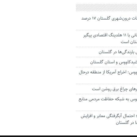
جانباختگان تصادفات درون‌شهری گلستان ۱۷ درصد
استاندار: بابک زنجانی با ۱۱ هلدینگ اقتصادی پیگیر
ستان است
گنبدکاووس و استان گلستان
وس: اخراج آمریکا از منطقه درحال
رهای چراغ برق روشن است
اووس به شبکه حفاظت مردمی منابع
حتمال آبگرفتگی معابر و افزایش
ا در گلستان