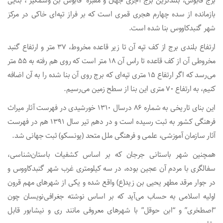
برج قابوس، بلندترین برج آجری جهان و مقبره “قابوس بن وشمگیر”، بنایی
بازمانده از سده چهارم هجری قمری است که بر فراز تپه‌ای خاکی در مرکز
شهر گنبدکاووس بنا شده‌ است.
ارتفاع بلندی برج از کف تپه آن تا زیر قاعده مخروط، ۳۷ متر و ارتفاع گنبد
مخروطی آن از کف قاعده تا راس آن ۱۸ متر است که روی هم رفته به ۵۵ متر
می‌رسد که اگر ارتفاع ۱۵ متری تپه‌ای که برج روی آن بنا شده را به آن اضافه
کنیم، به ارتفاع ۷۰ متری این بنا از سطح زمین می‌رسیم.
این بنای تاریخی به شماره ۸۶ درسال ۱۳۱۰ خورشیدی در فهرست آثار میراث
فرهنگی کشور به ثبت رسیده است و در دهم تیر سال ۱۳۹۱ هم در فهرست
آثار سازمان آموزشی، علمی و فرهنگی ملل متحد (یونسکو) ثبت جهانی شد.
همچنین شهر باستانی جرجان که بر اساس کشفیات باستان‌شناسی،
سفالگری با مردم آن عجین بوده، در سه کیلومتری غرب شهر گنبدکاووس و
در جوار مرقد مطهر یحیی بن زید(ع) واقع شده و یکی از شهرهای مهم قرون
اولیه اسلامی به حساب می‌آید که بر اساس نوشته جغرافی‌نویسان چون
“اصطخری” و “ابن حوقل” با شهرهای معروفی مانند ری و نیشابور قابل