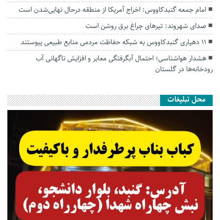
امام جمعه گنبدکاووس: اخراج آمریکا از منطقه درحال نهایی‌شدن است
صدای شهروند: تیرهای چراغ برق روشن است
۱۱ دهیاری گنبدکاووس به شبکه حفاظت مردمی منابع طبیعی پیوستند
هشدار هواشناسی؛ احتمال آبگرفتگی معابر و افزایش ناگهانی آب
رودخانه‌ها در گلستان
محل تبلیغات