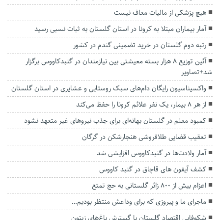
هیچ پزشکی از مالیات معاف نیست
آمار بیماران مبتلا به کرونا در استان گلستان به ثبات نسبی رسید
رتبه دوم گلستان در خرید تضمینی گندم در کشور
آئین توزیع ۸ هزار بسته معیشتی بین نیازمندان در‌ گنبدکاووس برگزار
شد+تصاویر
واکسیناسیون رایگان دام‌های سبک روستایی و عشایری در استان گلستان
از هر ۸ بیمار، یک نفر علائم کرونا را حفظ می‌کند
کمبود معلم در گلستان بهانه‌ای برای جذب نیروهای غیر متعهد نشود
تعقیب قضایی طلافروشی هنجارشکن در گرگان
آمار ولادت‌ها در گنبدکاووس افزایشی شد
کشف آیفون های قاچاق در گنبد کاووس
اعزام بیش از ۸۰۰ زائر گلستانی به حج تمتع
ماجرای ما و پیروزی که برای وداعش منتظر بودیم…
شکوفایی اقتصاد گلستان با گسترش باغ‌های زیتون