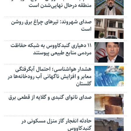
منطقه درحال نهایی‌شدن است
صدای شهروند: تیرهای چراغ برق روشن
است
۱۱ دهیاری گنبدکاووس به شبکه حفاظت
مردمی منابع طبیعی پیوستند
هشدار هواشناسی؛ احتمال آبگرفتگی
معابر و افزایش ناگهانی آب رودخانه‌ها در
گلستان
صدای نانوای گنبدی و گلایه از قطعی برق
حادثه انفجار گاز منزل مسکونی در
گنبدکاووس