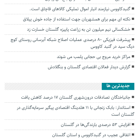
گنبدکاووس نیازمند انبار اموال تملیکی کالاهای قاچاق است.
نکته ای مهم برای همشهریان جهت استفاده از جاده خوش ییلاق
خشکسالی نیم میلیون تن به زراعت پاییزه گلستان خسارت زد
پیشرفت فیزیکی ۸۰ درصدی عملیات اصلاح شبکه آبرسانی روستای کوچ
دیگ سید در گنبد کاووس
مراکز خرید مروج بی حجابی پلمب می شوند
گزارش دیدار فعالان اقتصادی گلستان و بنگلادش
جديدترين ها
جانباختگان تصادفات درون‌شهری گلستان ۱۷ درصد کاهش یافت
استاندار: بابک زنجانی با ۱۱ هلدینگ اقتصادی پیگیر سرمایه‌گذاری در
گلستان است
افزایش ۵۳ درصدی بارندگی‌ها در گلستان
اتفاقی عجیب در‌ گنبدکاووس و استان گلستان