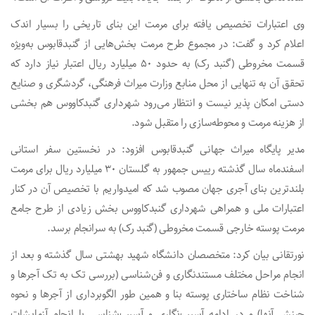
وی اعتبارات تخصیص یافته برای مرمت این بنای تاریخی را بسیار اندک
اعلام کرد و گفت: در مجموع طرح مرمت بخش‌هایی از گنبدقابوس به‌ویژه
قسمت مخروطی (گنبد رک) به حدود ۵۰ میلیارد ریال اعتبار نیاز دارد که
تحقق آن به تنهایی از محل منابع وزارت میراث فرهنگی، گردشگری و صنایع
دستی امکان پذیر نیست و انتظار می‌رود شهرداری گنبدکاووس هم بخشی
از هزینه‌ مرمت و محوطه‌سازی را متقبل شود.
مدیر پایگاه میراث جهانی گنبدقابوس افزود: در نخستین سفر استانی
اسفندماه سال گذشته رییس جمهور به گلستان ۳۰ میلیارد ریال برای مرمت
بلندترین بنای آجری جهان مصوب شد که امیدواریم با تخصیص آن در کنار
اعتبارات ملی و همراهی شهرداری گنبدکاووس بخش زیادی از طرح جامع
مرمت پوسته خارجی قسمت مخروطی (گنبد رک) به سرانجام برسد.
نورتقانی بیان کرد: متخصصان دانشگاه شهید بهشتی سال گذشته و بعد از
انجام مراحل مختلف مستندنگاری و فن‌شناسی (بررسی تک به تک آجرها و
شناخت نظام ساختاری پوسته بنا و همین طور الگوبرداری از آجرها و نحوه
چینش آنها) و در ادامه آسیب‌نگاری و آسیب‌شناسی با انجام آزمایشات