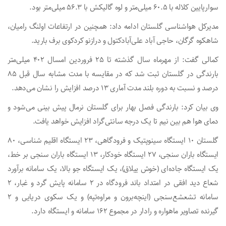
سوارپایین کلاله با ۶۰.۵ میلی‌متر و لوه گالیکش با ۵۶.۳ میلی‌متر بود.
مدیرکل هواشناسی گلستان ادامه داد: همچنین در ارتفاعات اولنگ رامیان،
شاهکوه گرگان، حاجی آباد علی‌آبادکتول و درازنو کردکوی برف بارید.
کمالی گفت: از مهرماه سال گذشته تا ۲۵ فروردین امسال ۴۰۲ میلی‌متر
بارندگی در گلستان ثبت شد که در مقایسه با مدت مشابه سال قبل ۸۵
درصد و نسبت به دوره بلند مدت آماری ۱۳ درصد افزایش را نشان می‌دهد.
وی بیان کرد: بارندگی فصل بهار برای گلستان نرمال پیش بینی می‌شود و
دمای هوا هم بین نیم تا یک درجه سانتی‌گراد افزایش خواهد یافت.
گلستان ۱۰ ایستگاه سینوپتیک و فرودگاهی، ۲۳ ایستگاه اقلیم شناسی، ۸۰
ایستگاه باران سنجی، ۲۷ ایستگاه خودکار، ۱۳ ایستگاه باران سنجی بر خط،
یک ایستگاه جاده‌ای (خوش ییلاق)، یک ایستگاه جو بالا، یک سامانه برآورد
شعاع دید افقی در امتداد باند فرودگاه در ۲ سامانه پایش گرد و غبار، ۲
سامانه تشعشع‌سنجی (اینچه‌برون و مراوه‌تپه) و یک سکوی دریایی و ۲
گیرنده تصاویر ماهواره و رادار در مجموع ۱۶۲ سامانه و ایستگاه دارد.