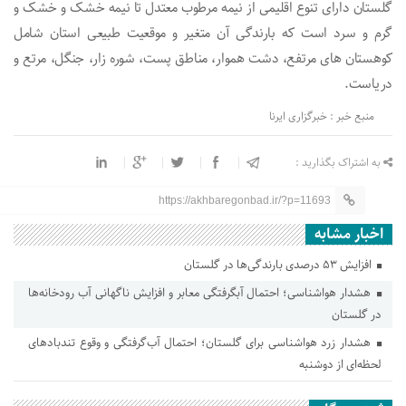
گلستان دارای تنوع اقلیمی از نیمه مرطوب معتدل تا نیمه خشک و خشک و
گرم و سرد است که بارندگی آن متغیر و موقعیت طبیعی استان شامل
کوهستان های مرتفع، دشت هموار، مناطق پست، شوره زار، جنگل، مرتع و
دریاست.
منبع خبر : خبرگزاری ایرنا
به اشتراک بگذارید :
https://akhbaregonbad.ir/?p=11693
اخبار مشابه
افزایش ۵۳ درصدی بارندگی‌ها در گلستان
هشدار هواشناسی؛ احتمال آبگرفتگی معابر و افزایش ناگهانی آب رودخانه‌ها
در گلستان
هشدار زرد هواشناسی برای گلستان؛ احتمال آب‌گرفتگی و وقوع تندباد‌های
لحظه‌ای از دوشنبه