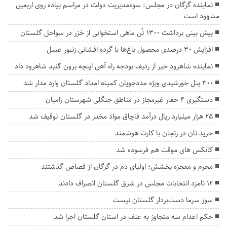
نماینده گرگان در مجلس: سوءمدیریت دولت در مراسم پیاده روی اربعین
مشهود است
پیش بینی برداشت ۱۳۰۰ تُن ماهی استخوانی از خزر در سواحل گلستان
افزایش ۳۰ درصدی محصول باغ‌ها با گرده افشانی زنبور عسل
نماینده شاهرود خبر از ردیف بودجه راه آهن اینچه برون گنبد شاهرود داد
۳۰۰ پنل خورشیدی ویژه مددجویان کمیته امداد گلستان وارد مدار شد
دستگیری ۴ حفار غیرمجاز در مناطق جنگلی شهرستان رامیان
۲۵ هزار میلیارد ریال درآمد قاچاق مواد مخدر در گلستان توقیف شد
خرید نان در زنجان با کارت‌ هوشمند
کانکس های موقت هم فرسوده شد
محرم و معجزه بخشش؛ اولیای دم در گرگان از قصاص گذشتند
۱۲ نامزد انتخابات مجلس در شرق گلستان انصراف دادند
سوز سرما دست‌بردار گلستان نیست
حکم اعدام سه متجاوز به عنف در استان گلستان اجرا شد