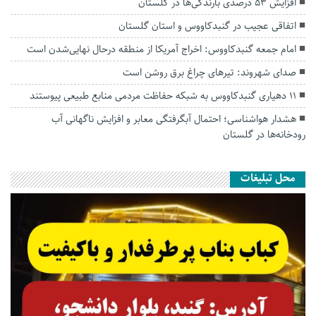
افزایش ۵۳ درصدی بارندگی‌ها در گلستان
اتفاقی عجیب در‌ گنبدکاووس و استان گلستان
امام جمعه گنبدکاووس: اخراج آمریکا از منطقه درحال نهایی‌شدن است
صدای شهروند: تیرهای چراغ برق روشن است
۱۱ دهیاری گنبدکاووس به شبکه حفاظت مردمی منابع طبیعی پیوستند
هشدار هواشناسی؛ احتمال آبگرفتگی معابر و افزایش ناگهانی آب
رودخانه‌ها در گلستان
محل تبلیغات