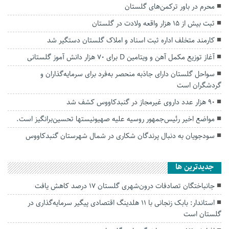
محرم در باور ترکمن‌های گلستان
ثبت بیش از ۱۵ هزار واقعه ولادت در گلستان
کارمند متخلف اداره ثبت اسناد و املاک گلستان دستگیر شد
آغاز توزیع مکمل آهن و ویتامین D برای ۷۰ هزار دانش آموز گلستانی
سواحل گلستان دارای جاذبه منحصر به‌فرد برای سرمایه‌گذاران و
گردشگران است
۹۰ هزار عدد داروی غیرمجاز در گنبدکاووس کشف شد
مواضع اخیر رئیس‌جمهور روسیه علیه صهیونیستها تحسین‌برانگیز است.
سودجویان به دنبال پرندگان شکاری در شمال شهرستان گنبدکاووس
جديدترين ها
جانباختگان تصادفات درون‌شهری گلستان ۱۷ درصد کاهش یافت
استاندار: بابک زنجانی با ۱۱ هلدینگ اقتصادی پیگیر سرمایه‌گذاری در
گلستان است