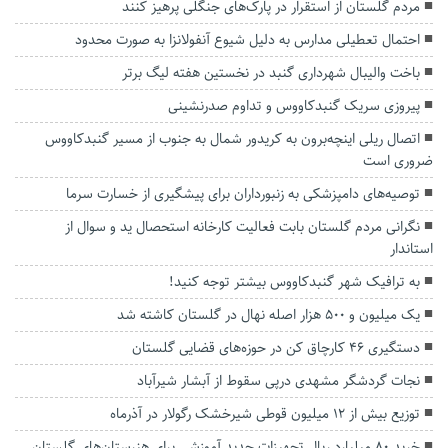
مردم گلستان از استقرار در پارک‌های جنگلی پرهیز کنند
احتمال تعطیلی مدارس به دلیل شیوع آنفولانزا به صورت محدود
باخت والیبال شهرداری گنبد در نخستین هفته لیگ برتر
پیروزی سریک گنبدکاووس و تداوم صدرنشینی
اتصال ریلی اینچه‌برون به کریدور شمال به جنوب از مسیر گنبدکاووس
ضروری است
توصیه‌های دامپزشکی به زنبورداران برای پیشگیری از خسارت سرما
نگرانی مردم گلستان بابت فعالیت کارخانه استحصال ید و سوال از
استاندار
به ترافیک شهر گنبدکاووس بیشتر توجه کنید!
یک میلیون و ۵۰۰ هزار اصله نهال در گلستان کاشته شد
دستگیری ۴۶ کارچاق کن در حوزه‌های قضایی گلستان
نجات گردشگر مشهدی درپی سقوط از آبشار شیرآباد
توزیع بیش از ۱۲ میلیون قوطی شیرخشک رگولار در آذرماه
خرید ۸۰ میلیارد ریال تجهیزات جدید آموزشی برای هنرستان‌های گلستان