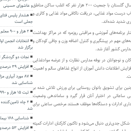
وی گفت: علاوه بر چاقی، ۲.۲۲ درصد از گروه سنی زیر پنج سال گلستان با جمعیت ۲۰۰ هزار نفر که اغلب ساکن مناطق
و عاشورای حسینی
اب درست مواد غذایی، دریافت ناکافی مواد غذایی و کالری و
هشدار پلیس فتای 
ری شدید شده‌اند.
جعلی است
۲ هزار و ۹۰۰ معلم در کشور، نمونه اعلام شدند
 برنامه‌های آموزشی و مراقبتی روزمره که در مراکز بهداشت
ECHO) به عنوان یکی از برنامه‌های مهم در پیشگیری و کنترل اضافه وزن و چاقی کودکان و
انتخابات انجمن او
برگزار شد
نجات دو گردشگر از
کان و نوجوانان در بوفه مدارس نظارت و از عرضه موادغذایی
افزایش ۳۹ درصدی صادرات کالا از گلستان
افزایش اطلاعات دانش آموزان از انواع غذاهای سالم و اهمیت
ت.
۸۷ مورد آبیاری م
شناسایی شد
چنین برای تشویق بانوان روستایی برای ورزش تلاش شده بر
ثبت ۱۵ هزار و ۹۹۰ واقعه ولادت در گلستان
ساعاتی در اختیار آنان قرار گیرد و ساماندهی وضعیت
انداری ادارات و دستگاه‌ها موظف هستند مرخصی ساعتی برای
شد
شناسایی ۱۶۸ بیمار مبتلا به اچ آی وی در گلستان
ل جدی‌تری دنبال می‌شود و تاکنون کارکنان ادارات کمیته
افزایش ۵۳ درصدی بارندگی‌ها در گلستان