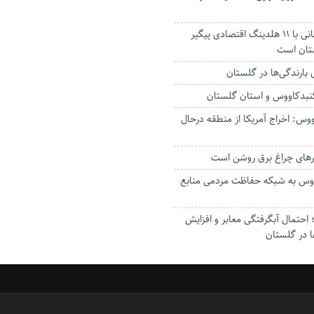
استاندار: بابک زنجانی با ۱۱ هلدینگ اقتصادی پیگیر
ستان است
گنبدکاووس و استان گلستان
وس: اخراج آمریکا از منطقه درحال
رهای چراغ برق روشن است
اووس به شبکه حفاظت مردمی منابع
حتمال آبگرفتگی معابر و افزایش
ا در گلستان