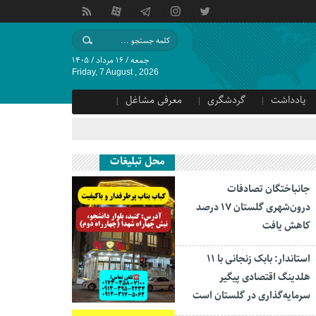
جمعه / ۱۶ مرداد / ۱۴۰۵
Friday, 7 August , 2026
یادداشت
گردشگری
معرفی مشاغل
محل تبلیغات
جانباختگان تصادفات
درون‌شهری گلستان ۱۷ درصد
کاهش یافت
استاندار: بابک زنجانی با ۱۱
هلدینگ اقتصادی پیگیر
سرمایه‌گذاری در گلستان است