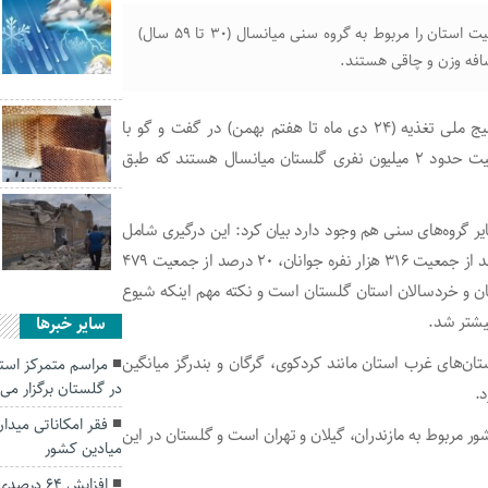
مدیر گروه بهبود تغذیه مرکز بهداشت گلستان بیشترین جمعیت استان را مربوط به گروه سنی میانسال (۳۰ تا ۵۹ سال)
فرهاد لشکربلوکی روز شنبه به مناسبت گرامیداشت طرح بسیج ملی تغذیه (۲۴ دی ماه تا هفتم بهمن) در گفت و گو با
خبرنگار ایرنا اظهار کرد: ۸۶۰ هزار معادل ۴۲.۹ درصد از جمعیت حدود ۲ میلیون نفری گلستان میانسال هستند که طبق
ایر گروه‌های سنی هم وجود دارد بیان کرد: این درگیری شامل
۴۴.۸ درصد از جمعیت ۱۸۸ هزار و ۵۰۰ نفر سالمندان، ۳۸ درصد از جمعیت ۳۱۶ هزار نفره جوانان، ۲۰ درصد از جمعیت ۴۷۹
۲ درصد از جمعیت ۱۶۰ هزار نفره کودکان و خردسالان استان گلستان است و نکته مهم اینکه شیوع
سایر خبرها
ان‌های غرب استان مانند کردکوی، گرگان و بندرگز میانگین
مراسم متمرکز است
در گلستان برگزار می
.
فقر امکاناتی میدا
ور مربوط به مازندران، گیلان و تهران است و گلستان در این
میادین کشور
افزایش ۶۴