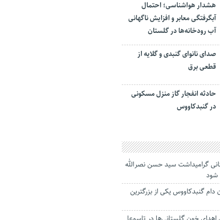
هشدار هواشناسی؛ احتمال
آبگرفتگی معابر و افزایش ناگهانی
آب رودخانه‌ها در گلستان
صدای نانوای گنبدی و گلایه از
قطعی برق
حادثه انفجار گاز منزل مسکونی
در گنبدکاووس
انی گرامیداشت سید حسن نصرالله
 شود
ن دام گنبدکاووس یکی از بزرگترین
 درصدی اهدای خون گلستانی‌ها در تاسوعا