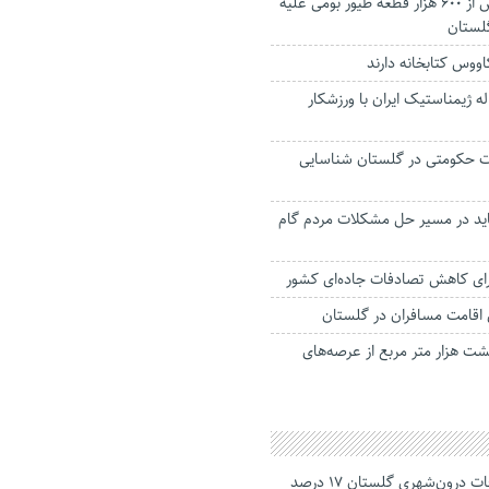
واکسینه شدن بیش از ۶۰۰ هزار قطعه طیور بومی علیه
گلستان
 انتظار ۸۵ ساله ژیمناستیک ایران با ورزشکار
رات حکومتی در گلستان شناسایی
ید در مسیر حل مشکلات مردم گام
رای کاهش تصادفات جاده‌ای کشور
 هزار متر مربع از عرصه‌های
جانباختگان تصادفات درون‌شهری گلستان ۱۷ درصد