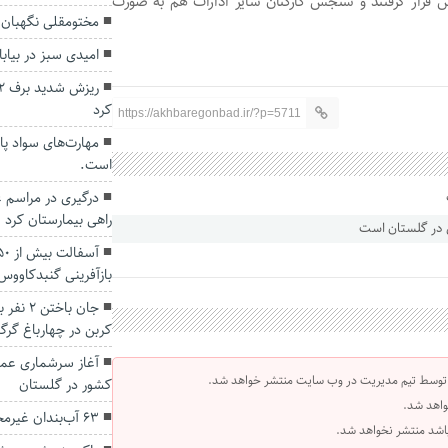
 قرار گرفتند و سنجش کارکنان سایر ادارات هم به صورت
مختومقلی نگهبان 
امیدی سبز در بیا
کرد
https://akhbaregonbad.ir/?p=5711
مهارت‌های سواد پا
است.
درگیری در مراسم 
راهی بیمارستان کرد
بازآفرینی گنبدکاووس
جان باخ
کربن در چهارباغ گرگ
آغاز سرشماری عمو
 توسط تیم مدیریت در وب سایت منتشر خواهد شد.
کشور در گلستان
واهد شد.
۶۳ آب‌بندان غیرمجاز در بستر گرگانرود تخریب شد
 باشد منتشر نخواهد شد.