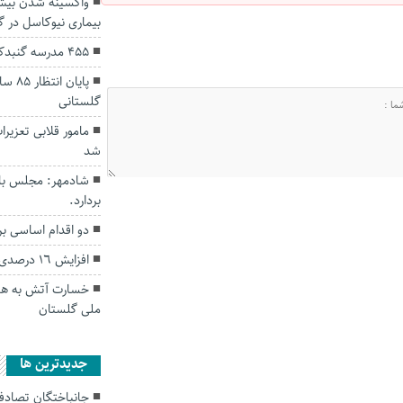
بیماری نیوکاسل در 
۴۵۵ مدرسه گنبدکاووس کتابخانه دارند
پایان
گلستانی
مامور قلابی تعزی
شد
شادمهر: مجلس با
بردارد.
دو اقدام اساسی ب
افزایش ١٦ درصدی اقامت مسافران در گلستان
خسارت آتش به هشت
ملی گلستان
جديدترين ها