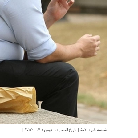
شناسه خبر : 5711 | تاریخ انتشار : 01 بهمن 1401 - 17:20 |